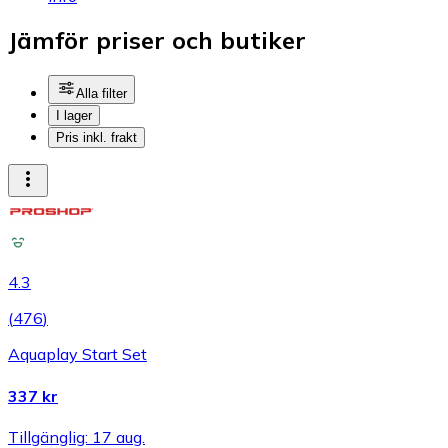
Jämför priser och butiker
Alla filter
I lager
Pris inkl. frakt
4.3
(
476
)
Aquaplay Start Set
337 kr
Tillgänglig: 17 aug.