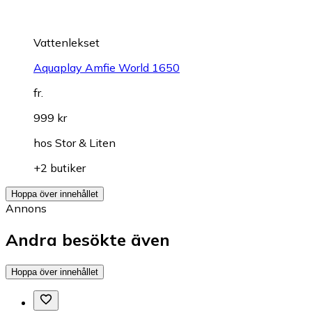
Vattenlekset
Aquaplay Amfie World 1650
fr.
999 kr
hos
Stor & Liten
+2 butiker
Hoppa över innehållet
Annons
Andra besökte även
Hoppa över innehållet