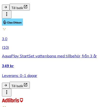
Till butik
3.0
(
10
)
AquaPlay StartSet vattenbana med tillbehör, från 3 år
349 kr
Leverans: 0-1 dagar
Till butik