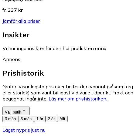
fr.
337 kr
Jämför alla priser
Insikter
Vi har inga insikter för den här produkten ännu.
Annons
Prishistorik
Grafen visar lägsta pris över tid för den variant (såsom färg
eller storlek) som varit billigast vid varje tidpunkt. Frakt och
begagnat ingår inte.
Läs mer om prishistoriken.
Välj butik
3 mån
6 mån
1 år
2 år
Allt
Lägst nypris just nu