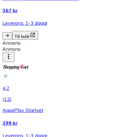
367 kr
Leverans: 1-3 dagar
Till butik
Annons
Annons
4.2
(
12
)
AquaPlay Startset
399 kr
Leverans: 1-3 dagar