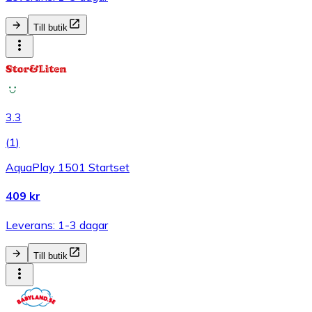
Till butik
3.3
(
1
)
AquaPlay 1501 Startset
409 kr
Leverans: 1-3 dagar
Till butik