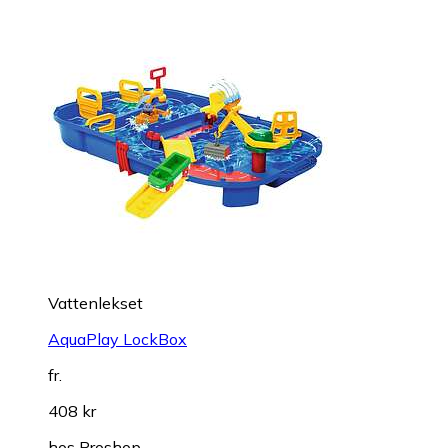
Vattenlekset
AquaPlay LockBox
fr.
408 kr
hos
Proshop