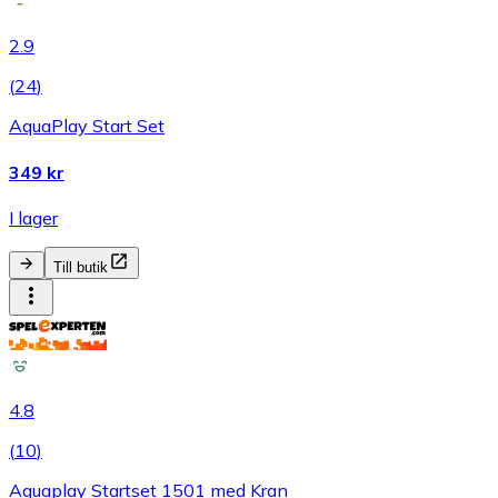
2.9
(
24
)
AquaPlay Start Set
349 kr
I lager
Till butik
4.8
(
10
)
Aquaplay Startset 1501 med Kran