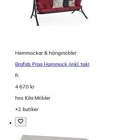
Hammockar & hängmöbler
Brafab Prag Hammock (inkl. tak)
fr.
4 670 kr
hos
Kila Möbler
+2 butiker