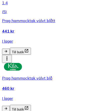
1.4
(
5
)
Prag hammocktak välvt blått
441 kr
I lager
Till butik
Prag hammocktak välvt blå
460 kr
I lager
Till butik