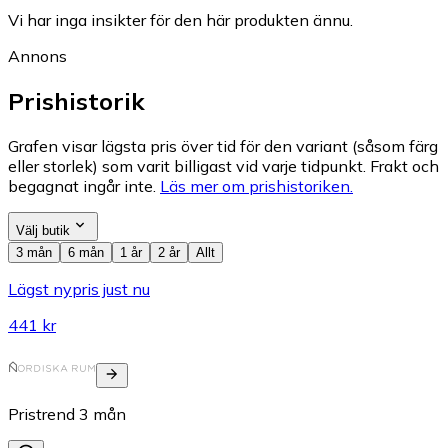
Vi har inga insikter för den här produkten ännu.
Annons
Prishistorik
Grafen visar lägsta pris över tid för den variant (såsom färg
eller storlek) som varit billigast vid varje tidpunkt. Frakt och
begagnat ingår inte.
Läs mer om prishistoriken.
Välj butik
3 mån
6 mån
1 år
2 år
Allt
Lägst nypris just nu
441 kr
Pristrend
3
mån