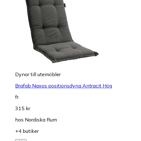
Dynor till utemöbler
Brafab Naxos positionsdyna Antracit Hög
fr.
315 kr
hos
Nordiska Rum
+4 butiker