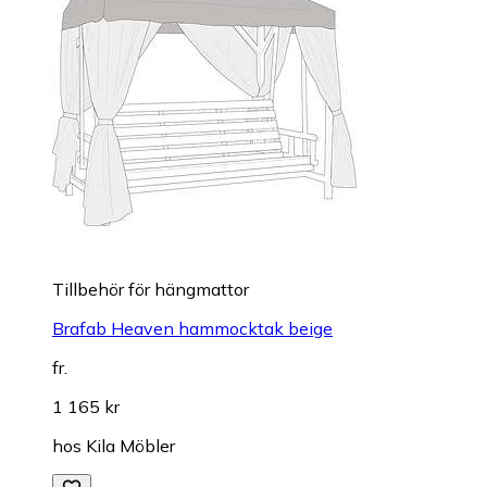
Tillbehör för hängmattor
Brafab Heaven hammocktak beige
fr.
1 165 kr
hos
Kila Möbler