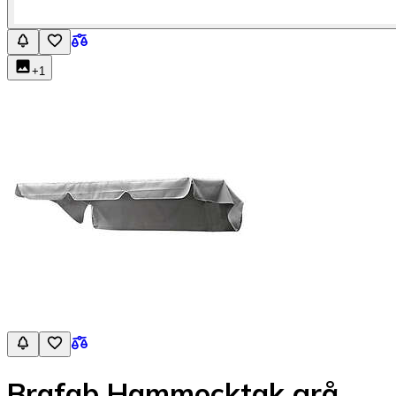
+
1
Brafab Hammocktak grå,