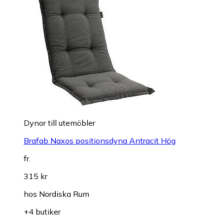
Dynor till utemöbler
Brafab Naxos positionsdyna Antracit Hög
fr.
315 kr
hos
Nordiska Rum
+4 butiker