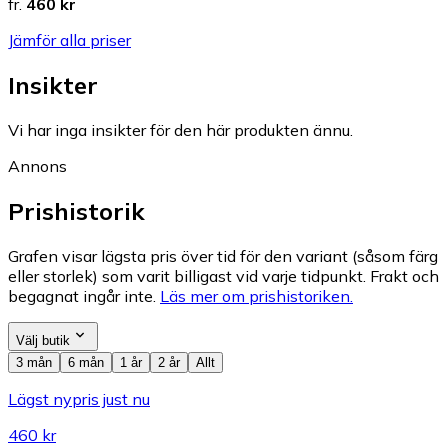
fr.
460 kr
Jämför alla priser
Insikter
Vi har inga insikter för den här produkten ännu.
Annons
Prishistorik
Grafen visar lägsta pris över tid för den variant (såsom färg
eller storlek) som varit billigast vid varje tidpunkt. Frakt och
begagnat ingår inte.
Läs mer om prishistoriken.
Välj butik
3 mån
6 mån
1 år
2 år
Allt
Lägst nypris just nu
460 kr