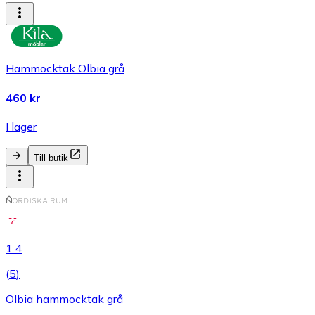
Hammocktak Olbia grå
460 kr
I lager
Till butik
1.4
(
5
)
Olbia hammocktak grå