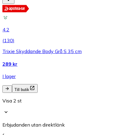
4.2
(
130
)
Trixie Skyddande Body Grå S 35 cm
289 kr
I lager
Till butik
Visa 2 st
Erbjudanden utan direktlänk