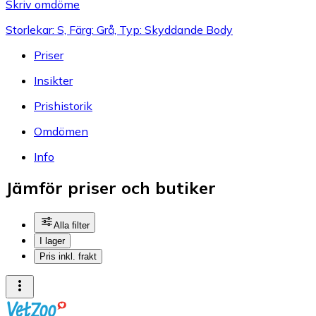
Skriv omdöme
Storlekar: S, Färg: Grå, Typ: Skyddande Body
Priser
Insikter
Prishistorik
Omdömen
Info
Jämför priser och butiker
Alla filter
I lager
Pris inkl. frakt