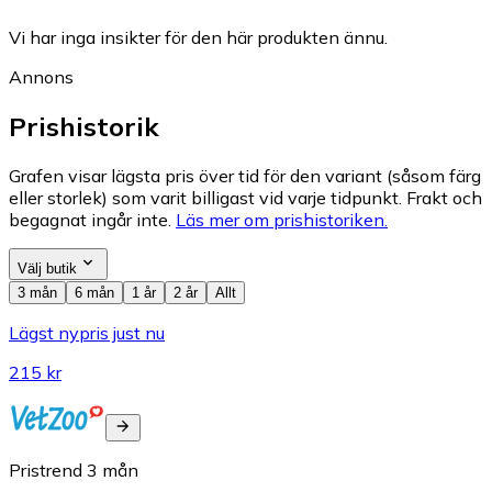
Vi har inga insikter för den här produkten ännu.
Annons
Prishistorik
Grafen visar lägsta pris över tid för den variant (såsom färg
eller storlek) som varit billigast vid varje tidpunkt. Frakt och
begagnat ingår inte.
Läs mer om prishistoriken.
Välj butik
3 mån
6 mån
1 år
2 år
Allt
Lägst nypris just nu
215 kr
Pristrend
3
mån