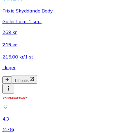
Trixie Skyddande Body
Gäller t.o.m. 1 sep.
269 kr
215 kr
215,00 kr/1 st
I lager
Till butik
4.3
(
476
)