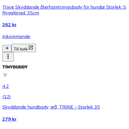
Trixie Skyddande återhämtningsbody för hundar Storlek: S
Rygglängd: 35cm
262 kr
Inkommande
Till butik
4.2
(
12
)
Skyddande hundbody, grå, TRIXIE – Storlek 35
279 kr