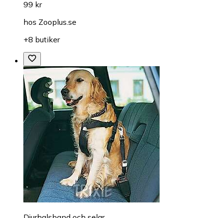
99 kr
hos
Zooplus.se
+8 butiker
Djurhalsband och selar