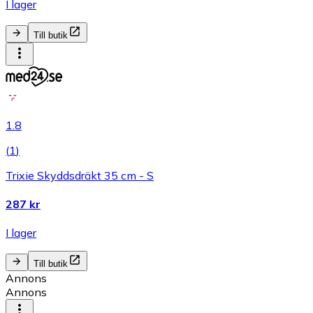
I lager
Till butik
1.8
(
1
)
Trixie Skyddsdräkt 35 cm - S
287 kr
I lager
Till butik
Annons
Annons