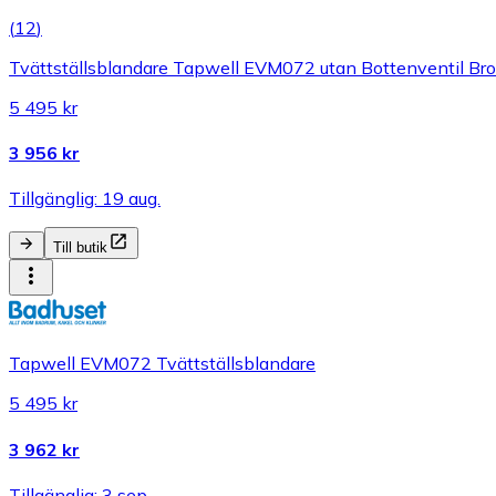
(
12
)
Tvättställsblandare Tapwell EVM072 utan Bottenventil Br
5 495 kr
3 956 kr
Tillgänglig: 19 aug.
Till butik
Tapwell EVM072 Tvättställsblandare
5 495 kr
3 962 kr
Tillgänglig: 3 sep.