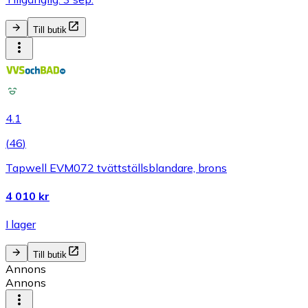
Till butik
4.1
(
46
)
Tapwell EVM072 tvättställsblandare, brons
4 010 kr
I lager
Till butik
Annons
Annons