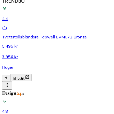
4.4
(
3
)
Tvättställsblandare Tapwell EVM072 Bronze
5 495 kr
3 956 kr
I lager
Till butik
4.8