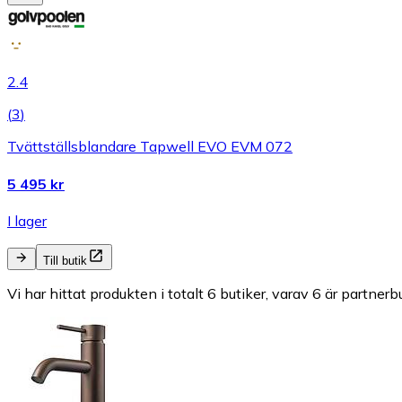
2.4
(
3
)
Tvättställsblandare Tapwell EVO EVM 072
5 495 kr
I lager
Till butik
Vi har hittat produkten i totalt 6 butiker, varav 6 är partnerbu