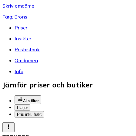
Skriv omdöme
Färg: Brons
Priser
Insikter
Prishistorik
Omdömen
Info
Jämför priser och butiker
Alla filter
I lager
Pris inkl. frakt