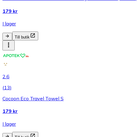
179 kr
I lager
Till butik
2.6
(
13
)
Cocoon Eco Travel Towel S
179 kr
I lager