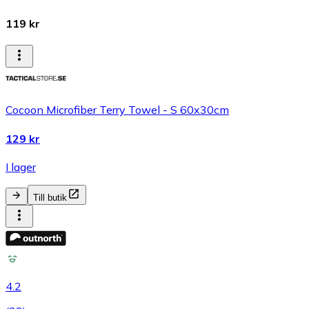
119 kr
Cocoon Microfiber Terry Towel - S 60x30cm
129 kr
I lager
Till butik
4.2