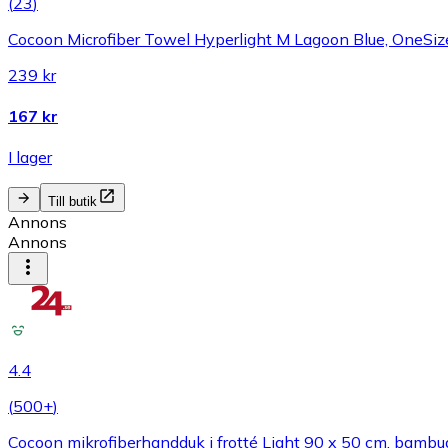
(
23
)
Cocoon Microfiber Towel Hyperlight M Lagoon Blue, OneSiz
239 kr
167 kr
I lager
Till butik
Annons
Annons
4.4
(
500+
)
Cocoon mikrofiberhandduk i frotté Light 90 x 50 cm, bambu