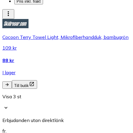
Pris inkl. frakt
Cocoon Terry Towel Light, Mikrofiberhandduk, bambugrön
109 kr
88 kr
I lager
Till butik
Visa 3 st
Erbjudanden utan direktlänk
fr.