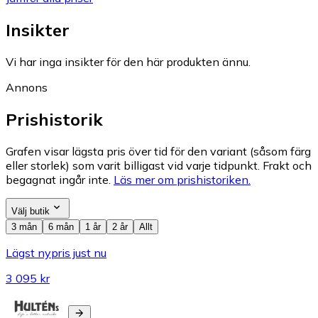
Insikter
Vi har inga insikter för den här produkten ännu.
Annons
Prishistorik
Grafen visar lägsta pris över tid för den variant (såsom färg
eller storlek) som varit billigast vid varje tidpunkt. Frakt och
begagnat ingår inte.
Läs mer om prishistoriken.
Välj butik
3 mån
6 mån
1 år
2 år
Allt
Lägst nypris just nu
3 095 kr