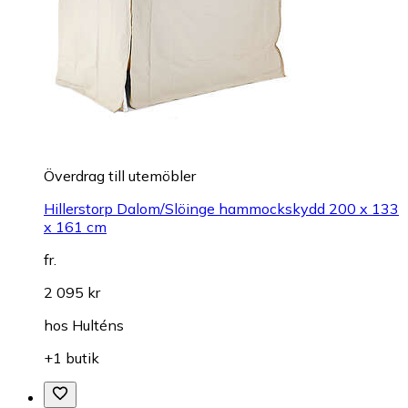
Överdrag till utemöbler
Hillerstorp Dalom/Slöinge hammockskydd 200 x 133
x 161 cm
fr.
2 095 kr
hos
Hulténs
+1 butik