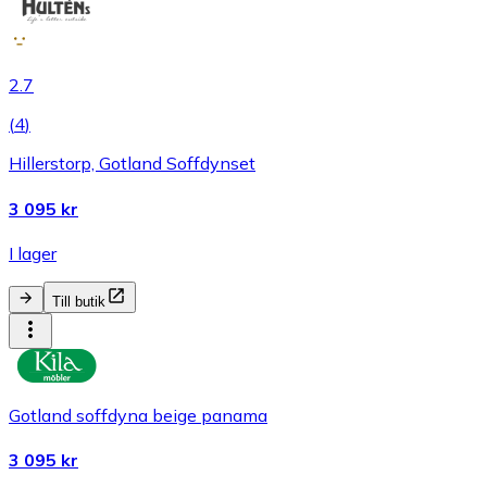
2.7
(
4
)
Hillerstorp, Gotland Soffdynset
3 095 kr
I lager
Till butik
Gotland soffdyna beige panama
3 095 kr