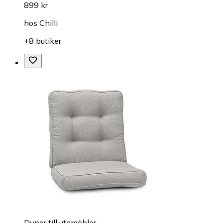
899 kr
hos
Chilli
+8 butiker
Dynor till utemöbler