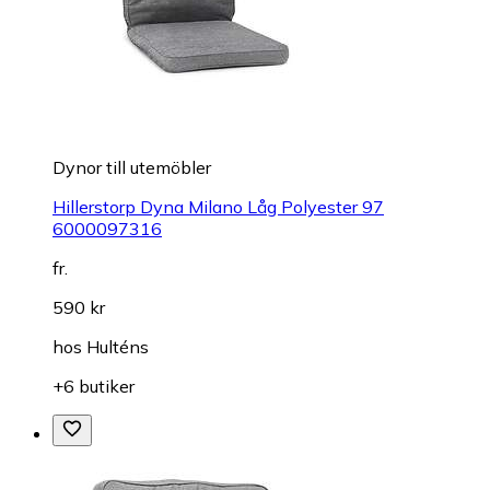
Dynor till utemöbler
Hillerstorp Dyna Milano Låg Polyester 97
6000097316
fr.
590 kr
hos
Hulténs
+6 butiker