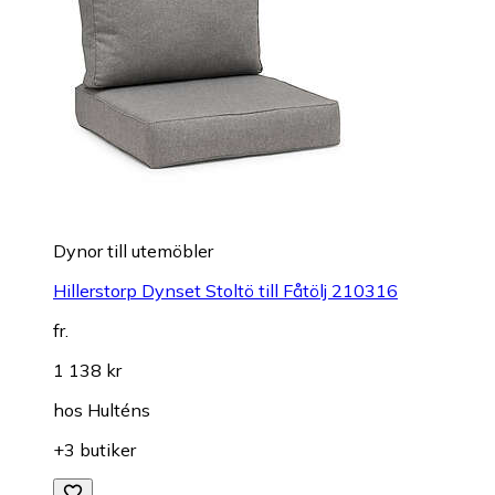
Dynor till utemöbler
Hillerstorp Dynset Stoltö till Fåtölj 210316
fr.
1 138 kr
hos
Hulténs
+3 butiker