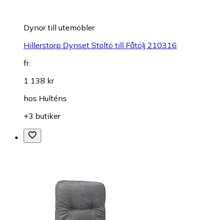
Dynor till utemöbler
Hillerstorp Dynset Stoltö till Fåtölj 210316
fr.
1 138 kr
hos
Hulténs
+3 butiker