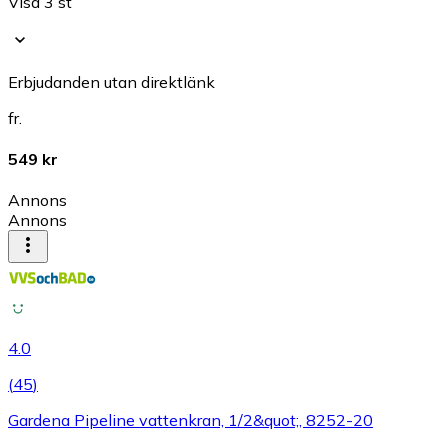
Visa 3 st
Erbjudanden utan direktlänk
fr.
549 kr
Annons
Annons
4.0
(
45
)
Gardena Pipeline vattenkran, 1/2&quot;, 8252-20