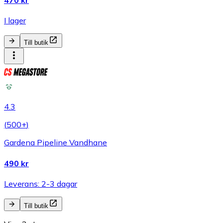
470 kr
I lager
Till butik
4.3
(
500+
)
Gardena Pipeline Vandhane
490 kr
Leverans: 2-3 dagar
Till butik