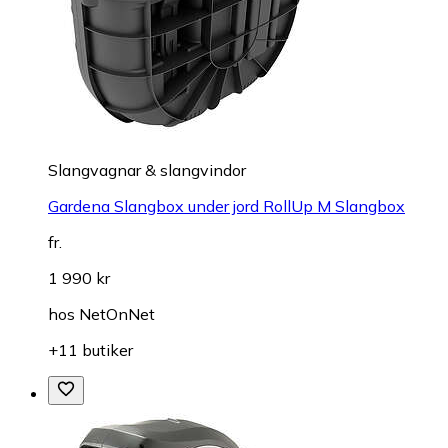
Slangvagnar & slangvindor
Gardena Slangbox under jord RollUp M Slangbox
fr.
1 990 kr
hos
NetOnNet
+11 butiker