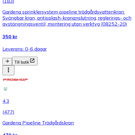
(
183
)
Gardena sprinklersystem pipeline trädgårdsvattenkran:
Svängbar kran, antisplash-krananslutning, reglerings- och
avstängningsventil, montering utan verktyg (08252-20)
350 kr
Leverans: 0-6 dagar
Till butik
4.3
(
477
)
Gardena Pipeline Trädgårdskran