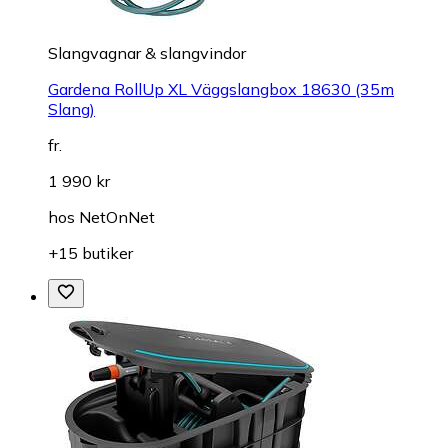
Slangvagnar & slangvindor
Gardena RollUp XL Väggslangbox 18630 (35m
Slang)
fr.
1 990 kr
hos
NetOnNet
+15 butiker