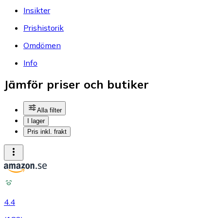
Insikter
Prishistorik
Omdömen
Info
Jämför priser och butiker
Alla filter
I lager
Pris inkl. frakt
4.4