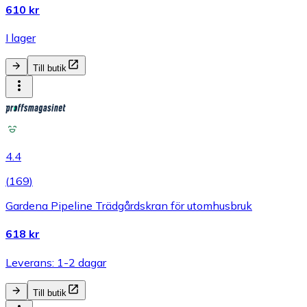
610 kr
I lager
Till butik
4.4
(
169
)
Gardena Pipeline Trädgårdskran för utomhusbruk
618 kr
Leverans: 1-2 dagar
Till butik