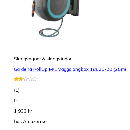
Slangvagnar & slangvindor
Gardena RollUp M/L Väggslangbox 18620-20 (25m)
(
1
)
fr.
1 933 kr
hos
Amazon.se