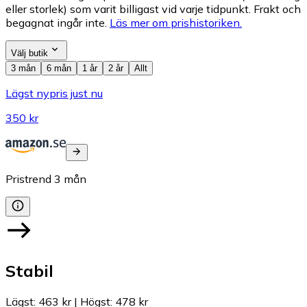
eller storlek) som varit billigast vid varje tidpunkt. Frakt och
begagnat ingår inte.
Läs mer om prishistoriken.
Välj butik
3 mån
6 mån
1 år
2 år
Allt
Lägst nypris just nu
350 kr
Pristrend
3
mån
Stabil
Lägst
:
463 kr
|
Högst
:
478 kr