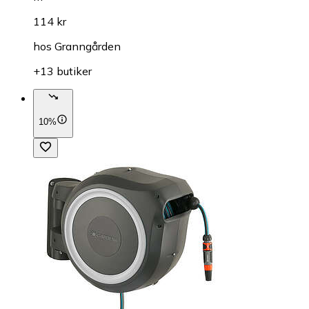
114 kr
hos
Granngården
+13 butiker
10%