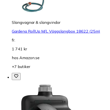
Slangvagnar & slangvindor
Gardena RollUp M/L Väggslangbox 18622 (25m)
fr.
1 741 kr
hos
Amazon.se
+7 butiker