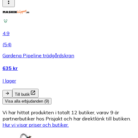
4.9
(
54
)
Gardena Pipeline trädgårdskran
635 kr
I lager
Till butik
Visa alla erbjudanden (9)
Vi har hittat produkten i totalt 12 butiker, varav 9 är
partnerbutiker hos Prisjakt och har direktlänk till butiken.
Hur vi visar priser och butiker.