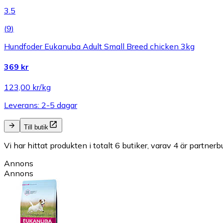
3.5
(
9
)
Hundfoder Eukanuba Adult Small Breed chicken 3kg
369 kr
123,00 kr/kg
Leverans: 2-5 dagar
Till butik
Vi har hittat produkten i totalt 6 butiker, varav 4 är partnerbu
Annons
Annons