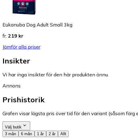
Eukanuba Dog Adult Small 3kg
fr.
219 kr
Jämför alla priser
Insikter
Vi har inga insikter för den här produkten ännu.
Annons
Prishistorik
Grafen visar lägsta pris över tid för den variant (såsom färg e
Välj butik
3 mån
6 mån
1 år
2 år
Allt