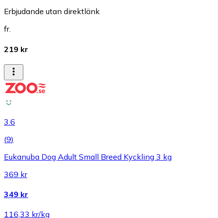
Erbjudande utan direktlänk
fr.
219 kr
3.6
(
9
)
Eukanuba Dog Adult Small Breed Kyckling 3 kg
369 kr
349 kr
116,33 kr/kg