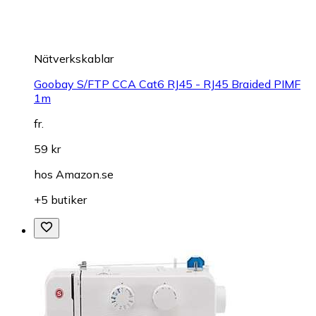
Nätverkskablar
Goobay S/FTP CCA Cat6 RJ45 - RJ45 Braided PIMF
1m
fr.
59 kr
hos
Amazon.se
+5 butiker