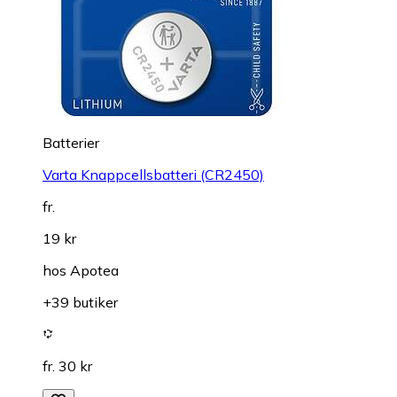
Batterier
Varta Knappcellsbatteri (CR2450)
fr.
19 kr
hos
Apotea
+39 butiker
fr. 30 kr