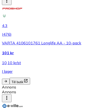
4.3
(
476
)
VARTA 4106101761 Longlife AA - 10-pack
101 kr
10,10 kr/st
I lager
Till butik
Annons
Annons