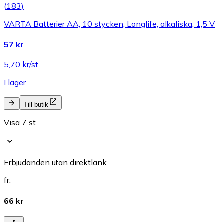
(
183
)
VARTA Batterier AA, 10 stycken, Longlife, alkaliska, 1,5 V
57 kr
5,70 kr/st
I lager
Till butik
Visa 7 st
Erbjudanden utan direktlänk
fr.
66 kr