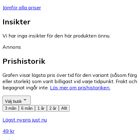
Jämför alla priser
Insikter
Vi har inga insikter för den här produkten ännu.
Annons
Prishistorik
Grafen visar lägsta pris över tid för den variant (såsom färg
eller storlek) som varit billigast vid varje tidpunkt. Frakt och
begagnat ingår inte.
Läs mer om prishistoriken.
Välj butik
3 mån
6 mån
1 år
2 år
Allt
Lägst nypris just nu
49 kr