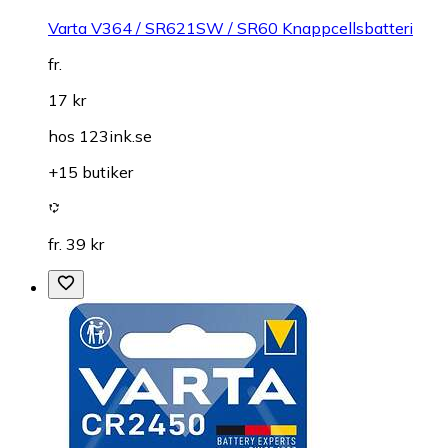
Varta V364 / SR621SW / SR60 Knappcellsbatteri
fr.
17 kr
hos
123ink.se
+15 butiker
fr. 39 kr