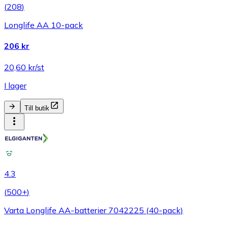
(
208
)
Longlife AA 10-pack
206 kr
20,60 kr/st
I lager
Till butik
4.3
(
500+
)
Varta Longlife AA-batterier 7042225 (40-pack)