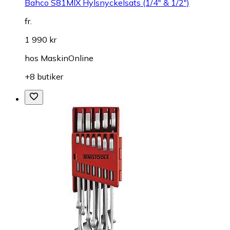
Bahco S81MIX Hylsnyckelsats (1/4" & 1/2")
fr.
1 990 kr
hos
MaskinOnline
+8 butiker