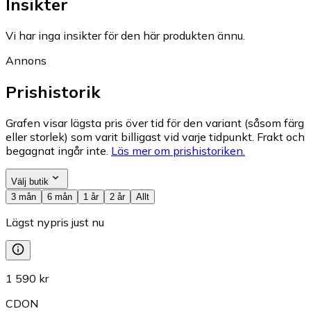
Insikter
Vi har inga insikter för den här produkten ännu.
Annons
Prishistorik
Grafen visar lägsta pris över tid för den variant (såsom färg
eller storlek) som varit billigast vid varje tidpunkt. Frakt och
begagnat ingår inte.
Läs mer om prishistoriken.
Välj butik
3 mån
6 mån
1 år
2 år
Allt
Lägst nypris just nu
1 590 kr
CDON