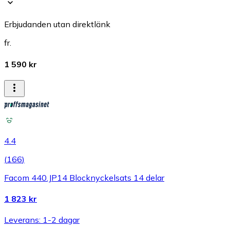
Erbjudanden utan direktlänk
fr.
1 590 kr
4.4
(
166
)
Facom 440.JP14 Blocknyckelsats 14 delar
1 823 kr
Leverans: 1-2 dagar