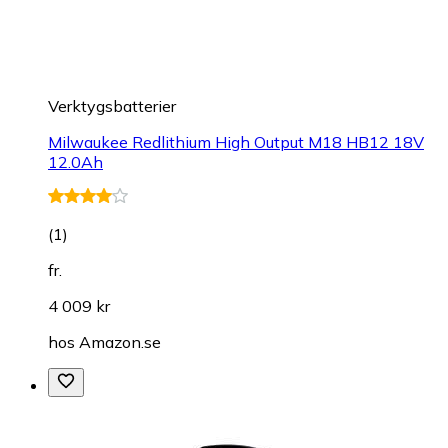
Verktygsbatterier
Milwaukee Redlithium High Output M18 HB12 18V
12.0Ah
(
1
)
fr.
4 009 kr
hos
Amazon.se