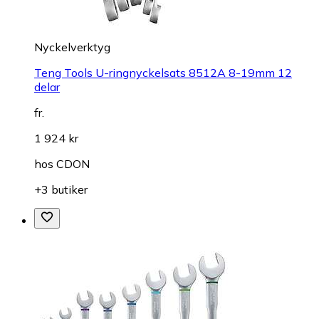
Nyckelverktyg
Teng Tools U-ringnyckelsats 8512A 8-19mm 12
delar
fr.
1 924 kr
hos
CDON
+3 butiker