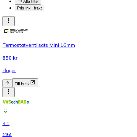
Alla filter
Pris inkl. frakt
Termostatventilsats Mini 16mm
850 kr
I lager
Till butik
4.1
(
46
)