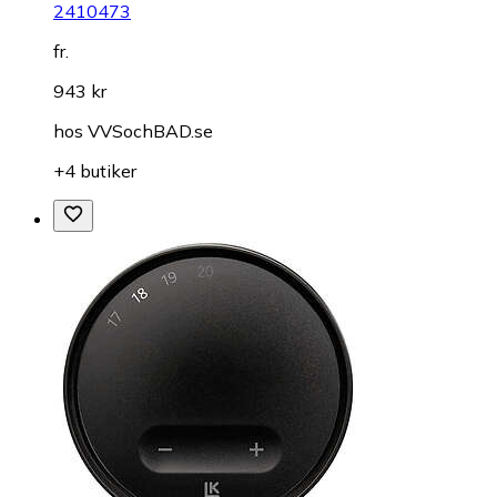
2410473
fr.
943 kr
hos
VVSochBAD.se
+4 butiker