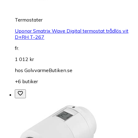
Termostater
Uponor Smatrix Wave Digital termostat trådlös vit
D+RH T-267
fr.
1 012 kr
hos
GolvvarmeButiken.se
+6 butiker