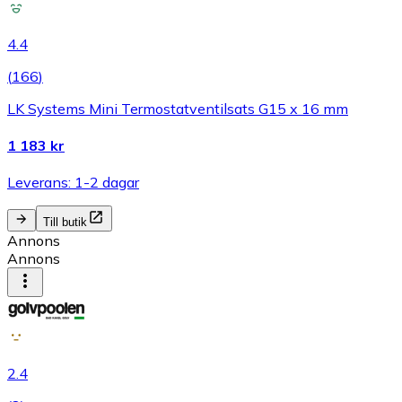
4.4
(
166
)
LK Systems Mini Termostatventilsats G15 x 16 mm
1 183 kr
Leverans: 1-2 dagar
Till butik
Annons
Annons
2.4