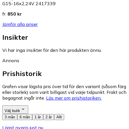
G15-16x2,24V 2417339
fr.
850 kr
Jämför alla priser
Insikter
Vi har inga insikter för den här produkten ännu.
Annons
Prishistorik
Grafen visar lägsta pris över tid för den variant (såsom färg
eller storlek) som varit billigast vid varje tidpunkt. Frakt och
begagnat ingår inte.
Läs mer om prishistoriken.
Välj butik
3 mån
6 mån
1 år
2 år
Allt
Lägst nypris just nu