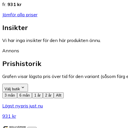
fr.
931 kr
Jämför alla priser
Insikter
Vi har inga insikter för den här produkten ännu.
Annons
Prishistorik
Grafen visar lägsta pris över tid för den variant (såsom färg e
Välj butik
3 mån
6 mån
1 år
2 år
Allt
Lägst nypris just nu
931 kr