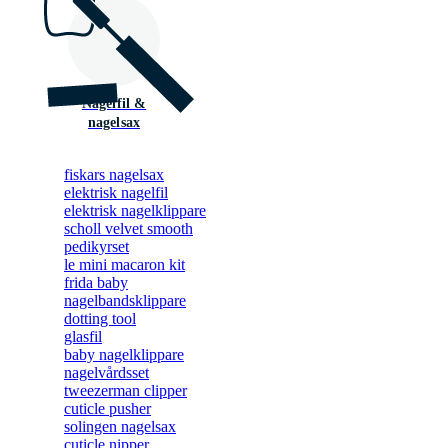
Nagelfil &
nagelsax
fiskars nagelsax
elektrisk nagelfil
elektrisk nagelklippare
scholl velvet smooth
pedikyrset
le mini macaron kit
frida baby
nagelbandsklippare
dotting tool
glasfil
baby nagelklippare
nagelvårdsset
tweezerman clipper
cuticle pusher
solingen nagelsax
cuticle nipper