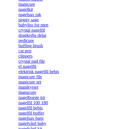
manicure
nagelkit
nagelsax rak
peggy sage
babyliss for men
crystal nagelfil
dragkedja delar
pedicure
buffing brush
cat pen
clippers
crystal nail file
el nagelfil
elektrisk nagelfil bebis
manicure file
manicure set
manikyrset
manucure
nagelborste trä
nagelfil 100 180
nagelfil bebis
nagelfil buffer
nagelsax barn
nagelvård baby
nagelvård kit