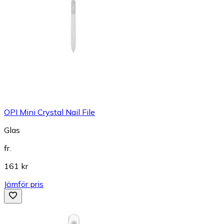
OPI Mini Crystal Nail File
Glas
fr.
161 kr
Jämför pris