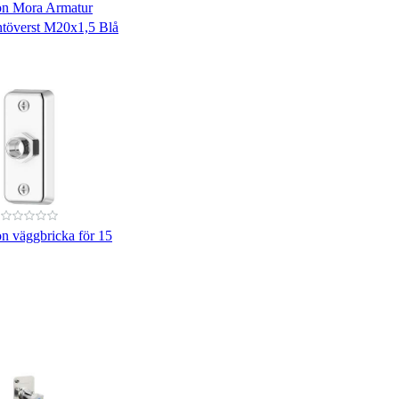
on Mora Armatur
töverst M20x1,5 Blå
n väggbricka för 15