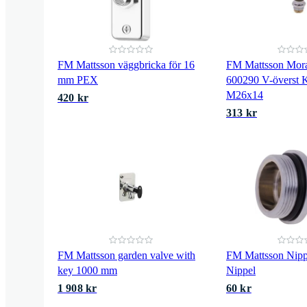
FM Mattsson väggbricka för 16
FM Mattsson Mor
mm PEX
600290 V-överst 
M26x14
420 kr
313 kr
FM Mattsson garden valve with
FM Mattsson Nipp
key 1000 mm
Nippel
1 908 kr
60 kr