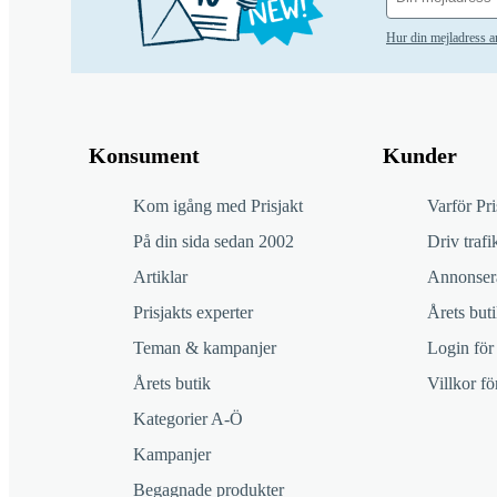
Hur din mejladress 
Konsument
Kunder
Kom igång med Prisjakt
Varför Pri
På din sida sedan 2002
Driv trafik
Artiklar
Annonsera
Prisjakts experter
Årets buti
Teman & kampanjer
Login för
Årets butik
Villkor f
Kategorier A-Ö
Kampanjer
Begagnade produkter