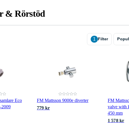
r & Rörstöd
1
Filter
Popul
samlare Eco
FM Mattsson 9000e diverter
FM Mattsso
8-2009
valve with 
779 kr
450 mm
1 578 kr