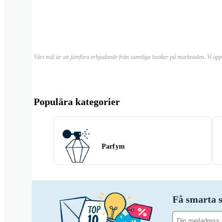
Vårt mål är att jämföra erbjudande från samtliga butiker på marknaden. Vi up
Populära kategorier
Parfym
Få smarta s