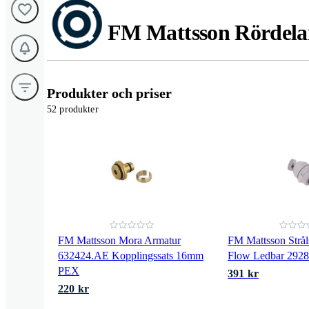
FM Mattsson Rördela
Produkter och priser
52 produkter
FM Mattsson Mora Armatur
FM Mattsson Strål
632424.AE Kopplingssats 16mm
Flow Ledbar 292
PEX
391 kr
220 kr