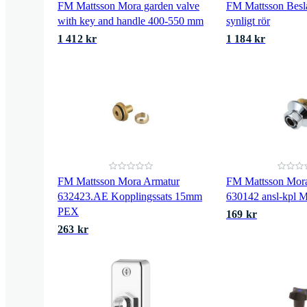
FM Mattsson Mora garden valve
FM Mattsson Besl
with key and handle 400-550 mm
synligt rör
1 412 kr
1 184 kr
FM Mattsson Mora Armatur
FM Mattsson Mor
632423.AE Kopplingssats 15mm
630142 ansl-kpl 
PEX
169 kr
263 kr