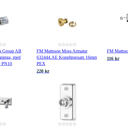
a Group AB
FM Mattsson Mora Armatur
FM Mattsso
 gänga, med
632444.AE Kopplingssats 16mm
116 kr
0 PN10
PEX
220 kr