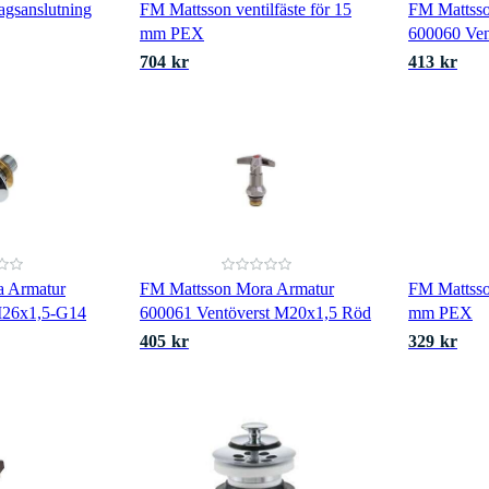
agsanslutning
FM Mattsson ventilfäste för 15
FM Mattss
mm PEX
600060 Ven
704 kr
413 kr
a Armatur
FM Mattsson Mora Armatur
FM Mattsso
M26x1,5-G14
600061 Ventöverst M20x1,5 Röd
mm PEX
405 kr
329 kr