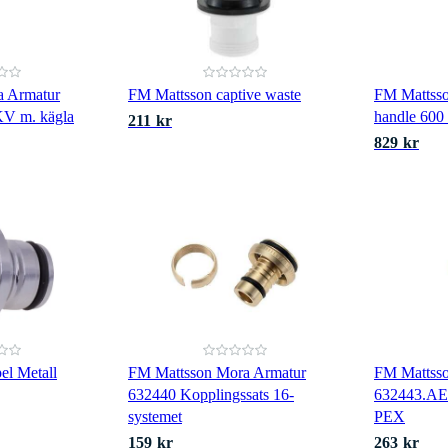
a Armatur
FM Mattsson captive waste
FM Mattsso
KV m. kägla
handle 60
211 kr
829 kr
el Metall
FM Mattsson Mora Armatur
FM Mattss
632440 Kopplingssats 16-
632443.AE
systemet
PEX
159 kr
263 kr