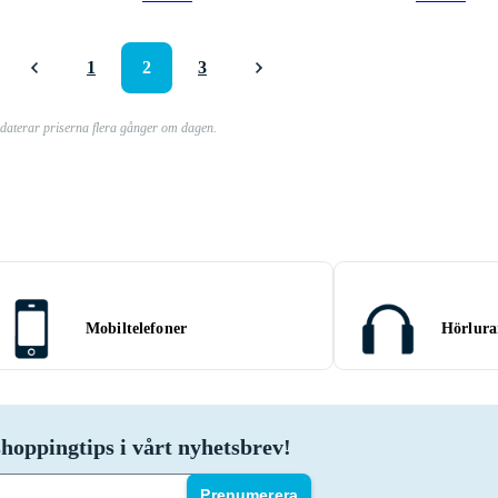
1
2
3
pdaterar priserna flera gånger om dagen.
Mobiltelefoner
Hörlura
hoppingtips i vårt nyhetsbrev!
Prenumerera