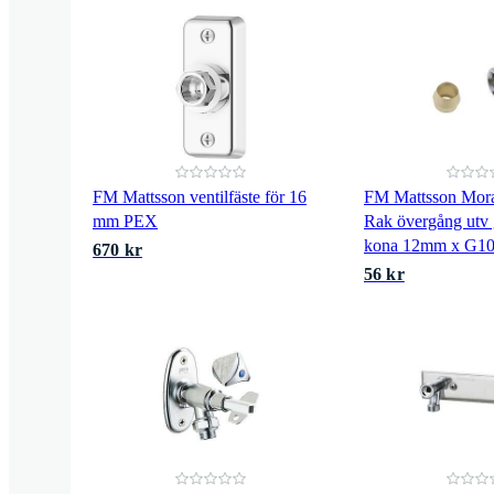
FM Mattsson ventilfäste för 16
FM Mattsson Mor
mm PEX
Rak övergång utv
kona 12mm x G1
670 kr
56 kr