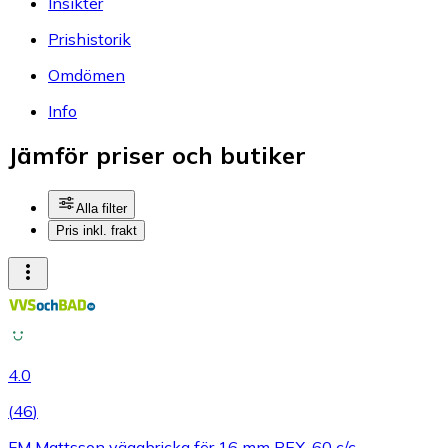
Insikter
Prishistorik
Omdömen
Info
Jämför priser och butiker
Alla filter
Pris inkl. frakt
4.0
(
46
)
FM Mattsson väggbricka för 16 mm PEX, 60 c/c