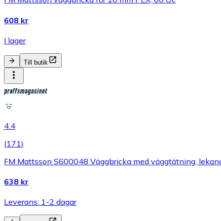
608 kr
I lager
Till butik
4.4
(
171
)
FM Mattsson S600048 Väggbricka med väggtätning, lekan
638 kr
Leverans: 1-2 dagar