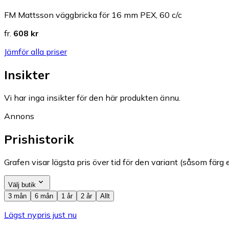
FM Mattsson väggbricka för 16 mm PEX, 60 c/c
fr.
608 kr
Jämför alla priser
Insikter
Vi har inga insikter för den här produkten ännu.
Annons
Prishistorik
Grafen visar lägsta pris över tid för den variant (såsom färg e
Välj butik
3 mån
6 mån
1 år
2 år
Allt
Lägst nypris just nu