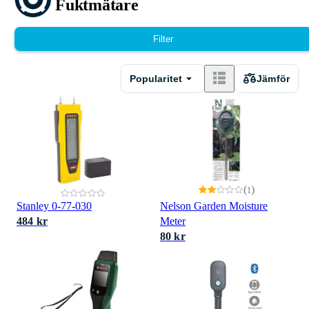
Fuktmätare
Filter
Popularitet
Jämför
(
)
1
Stanley 0-77-030
Nelson Garden Moisture
484 kr
Meter
80 kr