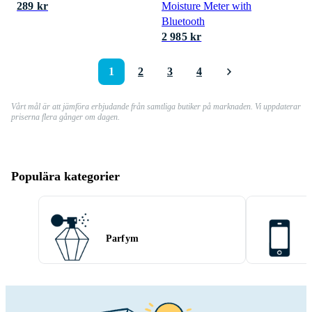
289 kr
Moisture Meter with
Bluetooth
2 985 kr
1
2
3
4
Vårt mål är att jämföra erbjudande från samtliga butiker på marknaden. Vi uppdaterar
priserna flera gånger om dagen.
Populära kategorier
Parfym