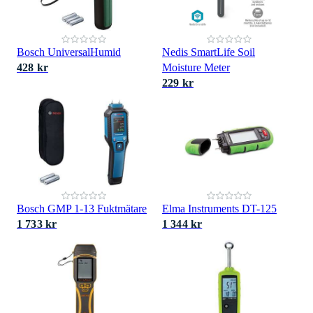
Bosch UniversalHumid
Nedis SmartLife Soil
428 kr
Moisture Meter
229 kr
Bosch GMP 1-13 Fuktmätare
Elma Instruments DT-125
1 733 kr
1 344 kr