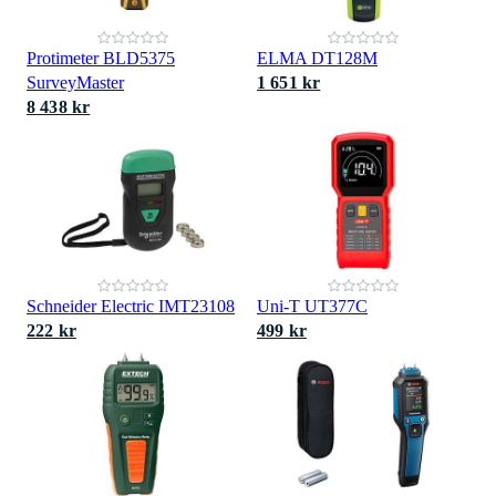
Protimeter BLD5375
ELMA DT128M
SurveyMaster
1 651 kr
8 438 kr
Schneider Electric IMT23108
Uni-T UT377C
222 kr
499 kr