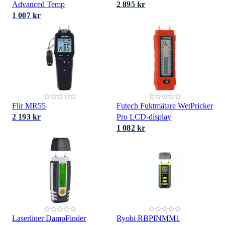
Advanced Temp
2 895 kr
1 007 kr
Flir MR55
Futech Fuktmätare WetPricker
2 193 kr
Pro LCD-display
1 082 kr
Laserliner DampFinder
Ryobi RBPINMM1