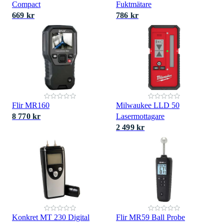
Compact
Fuktmätare
669 kr
786 kr
Flir MR160
Milwaukee LLD 50
8 770 kr
Lasermottagare
2 499 kr
Konkret MT 230 Digital
Flir MR59 Ball Probe