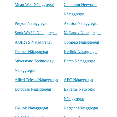
Mean Well Nätaggregat
Cambium Networks
Nätaggregat
Preyon Nätaggregat
Asustor Nätaggregat
SonicWALL Nätaggregat
Mellanox Nätaggregat
AQIRYS Nätaggregat
Compaq Nätaggregat
Dehner Nätaggregat
Kerlink Nätaggregat
Silverstone Technology
Barco Nätaggregat
Nätaggregat
Allied Telesis Nätaggregat
APC Nätaggregat
Eurocase Nätaggregat
Extreme Networks
Nätaggregat
D-Link Nätaggregat
Netgear Nätaggregat