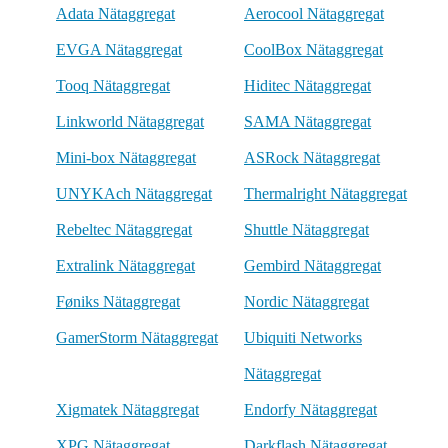
Adata Nätaggregat
Aerocool Nätaggregat
EVGA Nätaggregat
CoolBox Nätaggregat
Tooq Nätaggregat
Hiditec Nätaggregat
Linkworld Nätaggregat
SAMA Nätaggregat
Mini-box Nätaggregat
ASRock Nätaggregat
UNYKAch Nätaggregat
Thermalright Nätaggregat
Rebeltec Nätaggregat
Shuttle Nätaggregat
Extralink Nätaggregat
Gembird Nätaggregat
Føniks Nätaggregat
Nordic Nätaggregat
GamerStorm Nätaggregat
Ubiquiti Networks
Nätaggregat
Xigmatek Nätaggregat
Endorfy Nätaggregat
XPG Nätaggregat
Darkflash Nätaggregat