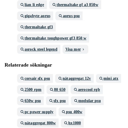
lian li edge
thermaltake gf a3 850w
gigabyte aorus
aorus psu
thermaltake gf3
thermaltake toughpower gf3 850 w
asrock steel legend
Visa mer
Relaterade sökningar
corsair sfx psu
nätaggregat 12v
mini atx
2500 rpm
80 650
aerocool rgb
650w psu
sfx psu
modular psu
pc power supply
psu 400w
nätaggregat 800w
hx1000