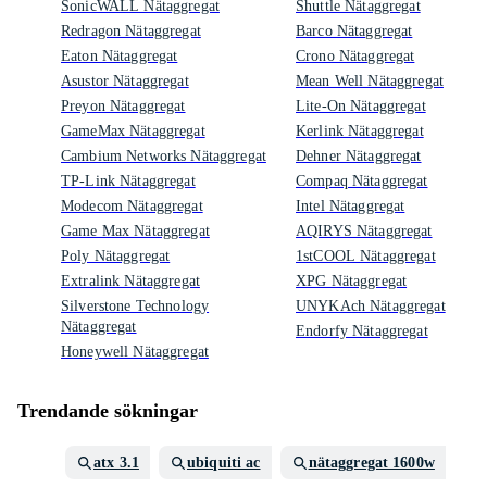
SonicWALL Nätaggregat
Shuttle Nätaggregat
Redragon Nätaggregat
Barco Nätaggregat
Eaton Nätaggregat
Crono Nätaggregat
Asustor Nätaggregat
Mean Well Nätaggregat
Preyon Nätaggregat
Lite-On Nätaggregat
GameMax Nätaggregat
Kerlink Nätaggregat
Cambium Networks Nätaggregat
Dehner Nätaggregat
TP-Link Nätaggregat
Compaq Nätaggregat
Modecom Nätaggregat
Intel Nätaggregat
Game Max Nätaggregat
AQIRYS Nätaggregat
Poly Nätaggregat
1stCOOL Nätaggregat
Extralink Nätaggregat
XPG Nätaggregat
Silverstone Technology
UNYKAch Nätaggregat
Nätaggregat
Endorfy Nätaggregat
Honeywell Nätaggregat
Trendande sökningar
atx 3.1
ubiquiti ac
nätaggregat 1600w