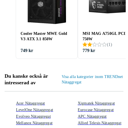
Cooler Master MWE Gold
MSI MAG A750GL PCIE
V3 ATX 3.1 850W
750W
(
1
)
749 kr
779 kr
Du kanske också är
Visa alla kategorier inom TRENDnet
intresserad av
Nätaggregat
Acer Nätaggregat
Xigmatek Nätaggregat
LevelOne Nätaggregat
Eurocase Nätaggregat
Evolveo Nätaggregat
APC Nätaggregat
Mellanox Nätaggregat
Allied Telesis Nätaggregat