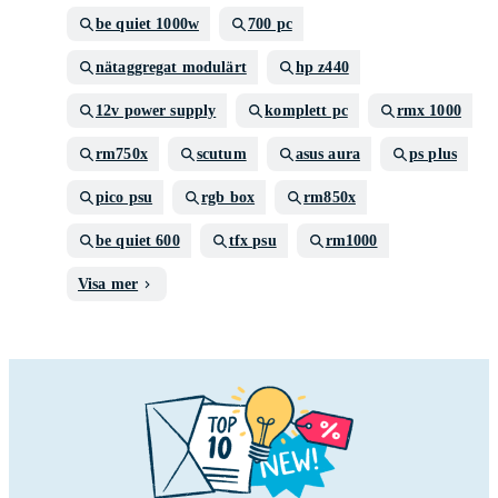
be quiet 1000w
700 pc
nätaggregat modulärt
hp z440
12v power supply
komplett pc
rmx 1000
rm750x
scutum
asus aura
ps plus
pico psu
rgb box
rm850x
be quiet 600
tfx psu
rm1000
Visa mer