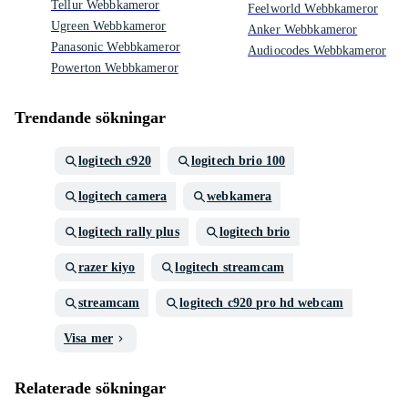
Tellur Webbkameror
Feelworld Webbkameror
Ugreen Webbkameror
Anker Webbkameror
Panasonic Webbkameror
Audiocodes Webbkameror
Powerton Webbkameror
Trendande sökningar
logitech c920
logitech brio 100
logitech camera
webkamera
logitech rally plus
logitech brio
razer kiyo
logitech streamcam
streamcam
logitech c920 pro hd webcam
Visa mer
Relaterade sökningar