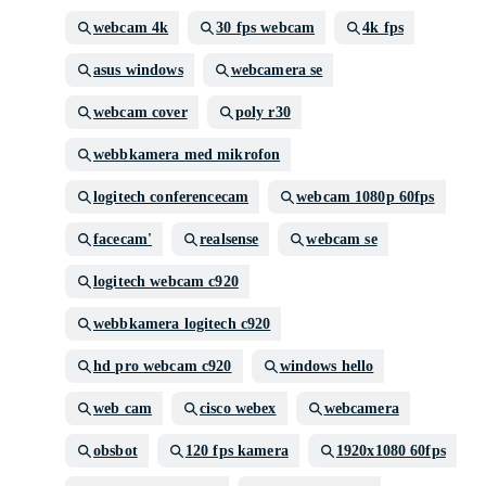
webcam 4k
30 fps webcam
4k fps
asus windows
webcamera se
webcam cover
poly r30
webbkamera med mikrofon
logitech conferencecam
webcam 1080p 60fps
facecam'
realsense
webcam se
logitech webcam c920
webbkamera logitech c920
hd pro webcam c920
windows hello
web cam
cisco webex
webcamera
obsbot
120 fps kamera
1920x1080 60fps