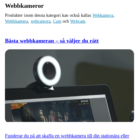
Webbkameror
Produkter inom denna kategori kan också kallas
Webkamera
,
Webbkamera
,
webcamera
,
Cam
och
Webcam
.
Bästa webbkameran – så väljer du rätt
Funderar du på att skaffa en webbkamera till din stationära eller