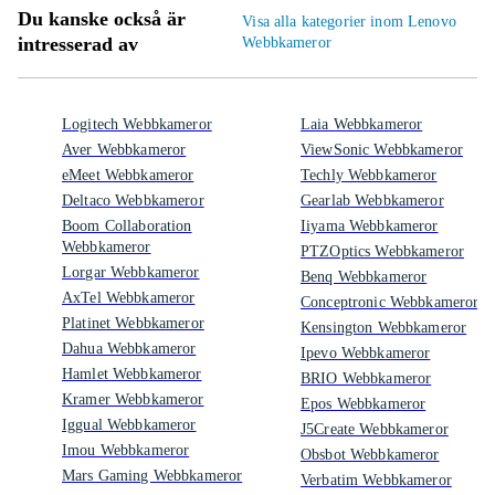
Du kanske också är
Visa alla kategorier inom Lenovo
intresserad av
Webbkameror
Logitech Webbkameror
Laia Webbkameror
Aver Webbkameror
ViewSonic Webbkameror
eMeet Webbkameror
Techly Webbkameror
Deltaco Webbkameror
Gearlab Webbkameror
Boom Collaboration
Iiyama Webbkameror
Webbkameror
PTZOptics Webbkameror
Lorgar Webbkameror
Benq Webbkameror
AxTel Webbkameror
Conceptronic Webbkameror
Platinet Webbkameror
Kensington Webbkameror
Dahua Webbkameror
Ipevo Webbkameror
Hamlet Webbkameror
BRIO Webbkameror
Kramer Webbkameror
Epos Webbkameror
Iggual Webbkameror
J5Create Webbkameror
Imou Webbkameror
Obsbot Webbkameror
Mars Gaming Webbkameror
Verbatim Webbkameror