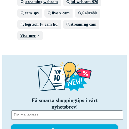
streaming webcam
hd webcam 920
cam spy
live x cam
640x480
logitech tv cam hd
streaming cam
Visa mer
Få smarta shoppingtips i vårt
nyhetsbrev!