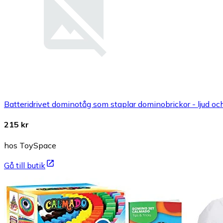
Batteridrivet dominotåg som staplar dominobrickor - ljud och 
215 kr
hos ToySpace
Gå till butik