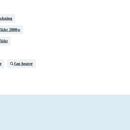
rukning
fläkt 2000w
fläkt
e
fan heater