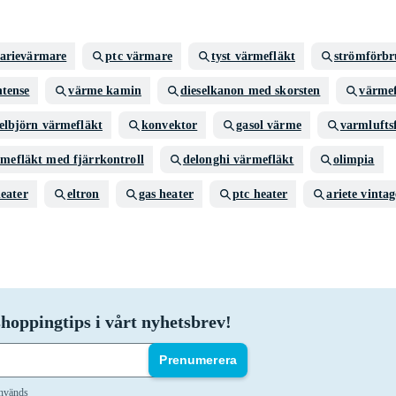
arievärmare
ptc värmare
tyst värmefläkt
strömförb
ntense
värme kamin
dieselkanon med skorsten
värme
elbjörn värmefläkt
konvektor
gasol värme
varmlufts
mefläkt med fjärrkontroll
delonghi värmefläkt
olimpia
heater
eltron
gas heater
ptc heater
ariete vintag
hoppingtips i vårt nyhetsbrev!
Prenumerera
används