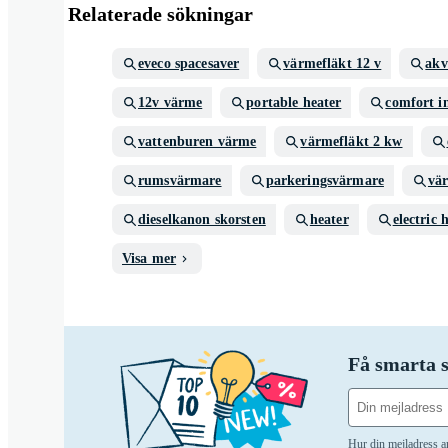
Relaterade sökningar
eveco spacesaver
värmefläkt 12 v
akv
12v värme
portable heater
comfort i
vattenburen värme
värmefläkt 2 kw
rumsvärmare
parkeringsvärmare
vär
dieselkanon skorsten
heater
electric 
Visa mer
Få smarta s
Hur din mejladress 