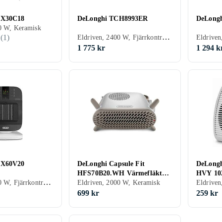
FX30C18
DeLonghi TCH8993ER
DeLong
0 W, Keramisk
Eldriven, 2400 W, Fjärrkontroll, Keramisk
(
1
)
1 775 kr
1 294 k
FX60V20
DeLonghi Capsule Fit
DeLongh
HFS70B20.WH Värmefläkt
HVY 10
Eldriven, 2000 W, Fjärrkontroll, Keramisk
2000W
Eldriven, 2000 W, Keramisk
Eldrive
699 kr
259 kr