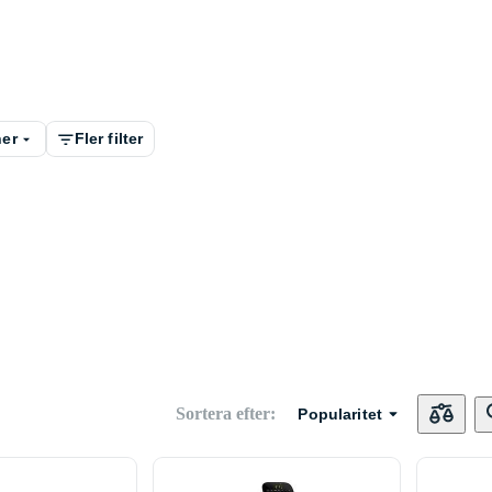
ner
Fler filter
Sortera efter
:
Popularitet