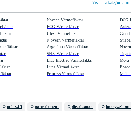
Visa alla kategorier 
äktar
Noveen Värmefläktar
DCG E
efläktar
ECG Värmefläktar
Ardes
läktar
Ufesa Värmefläktar
Grunk
ktar
N'oveen Värmefläktar
Stiebe
efläktar
Argoclima Värmefläktar
Noven
ktar
SHX Värmefläktar
Toyot
tar
Blue Electric Värmefläktar
Meva 
läktar
Luna Värmefläktar
Ebeco
fläktar
Princess Värmefläktar
Midea
mill wifi
panelelement
dieselkanon
honeywell qui