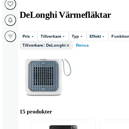
DeLonghi Värmefläktar
Pris
Tillverkare
Typ
Effekt
Funktio
Tillverkare: DeLonghi
Rensa
Eldriven
15 produkter