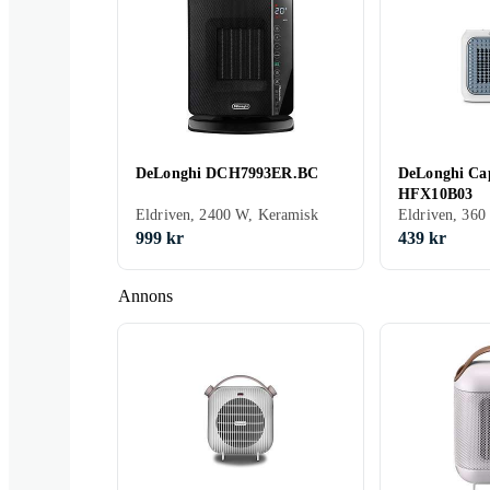
DeLonghi DCH7993ER.BC
DeLonghi Cap
HFX10B03
Eldriven, 2400 W, Keramisk
Eldriven, 360
999 kr
439 kr
Annons