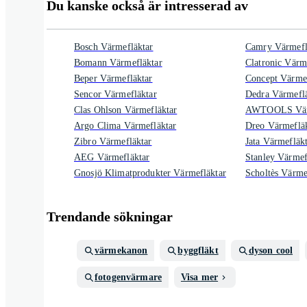
Du kanske också är intresserad av
Bosch Värmefläktar
Camry Värmefl
Bomann Värmefläktar
Clatronic Värm
Beper Värmefläktar
Concept Värmef
Sencor Värmefläktar
Dedra Värmeflä
Clas Ohlson Värmefläktar
AWTOOLS Värm
Argo Clima Värmefläktar
Dreo Värmeflä
Zibro Värmefläktar
Jata Värmefläk
AEG Värmefläktar
Stanley Värmef
Gnosjö Klimatprodukter Värmefläktar
Scholtès Värme
Trendande sökningar
värmekanon
byggfläkt
dyson cool
fotogenvärmare
Visa mer