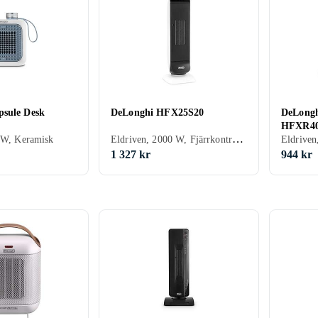
sule Desk
DeLonghi HFX25S20
DeLong
HFXR4
Eldriven, 2000 W, Fjärrkontroll, Keramisk
 W, Keramisk
Eldriven
1 327 kr
944 kr