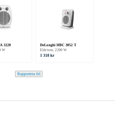
A 3220
DeLonghi HBC 3052 T
00 W
Eldriven, 2200 W
1 318 kr
Rapportera fel