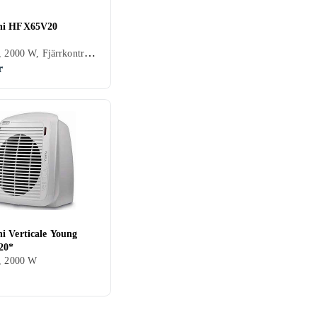
hi HFX65V20
Eldriven, 2000 W, Fjärrkontroll, Keramisk
r
i Verticale Young
20*
n, 2000 W