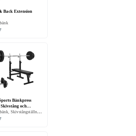
k Back Extension
sbänk
r
Sports Bänkpress
kivstång och
Träningsbänk, Skivstångställning/Rack
t 70kg
r