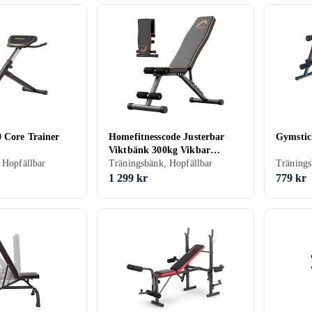
 Core Trainer
Homefitnesscode Justerbar
Gymstic
Viktbänk 300kg Vikbar
 Hopfällbar
Helkropp
Träningsbänk, Hopfällbar
Träning
1 299 kr
779 kr