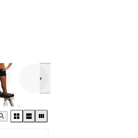
Visa mer
olid