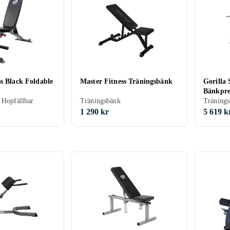
Iron Gym
vidaXL
Titan Life
Horizon F
s Black Foldable
Master Fitness Träningsbänk
Gorilla
Bänkpre
s
Best Fitness
Viking Choice
Nordic Fighter
TecTa
 Hopfällbar
Träningsbänk
Och Han
1 290 kr
5 619 k