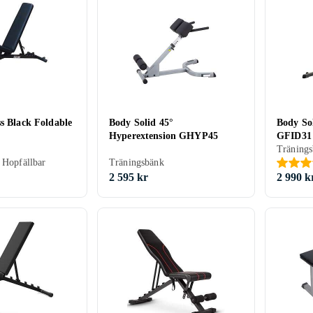
s Black Foldable
Body Solid 45°
Body So
Hyperextension GHYP45
GFID31
Träning
 Hopfällbar
Träningsbänk
2 595 kr
2 990 k