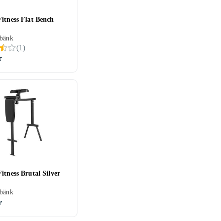
itness Flat Bench
sbänk
(
1
)
r
itness Brutal Silver
sbänk
r