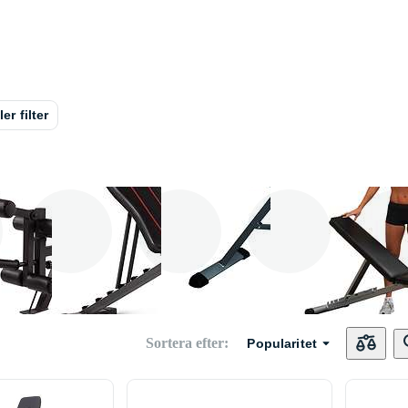
ler filter
s
Tunturi
24 . se
Finnlo
Body S
Sortera efter
:
Popularitet