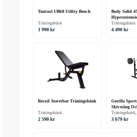
Tunturi UB60 Utility Bench
Body Solid 4
Hyperextens
Träningsbänk
Träningsbänk
1 990 kr
4 490 kr
Recoil Justerbar Träningsbänk
Gorilla Spor
Skivstång Oc
Träningsbänk
2 590 kr
3 679 kr