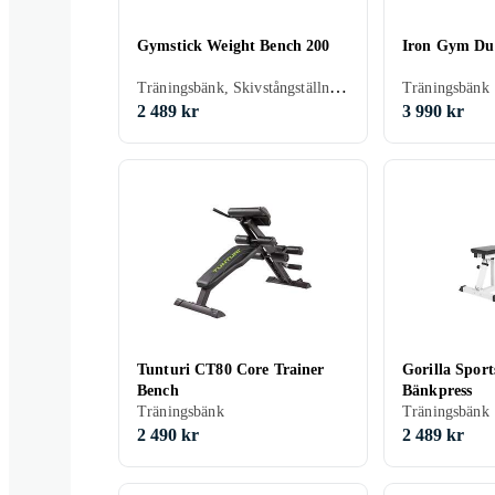
Gymstick Weight Bench 200
Iron Gym Du
Träningsbänk, Skivstångställning/Rack
Träningsbänk
2 489 kr
3 990 kr
Tunturi CT80 Core Trainer
Gorilla Sport
Bench
Bänkpress
Träningsbänk
Träningsbänk
2 490 kr
2 489 kr