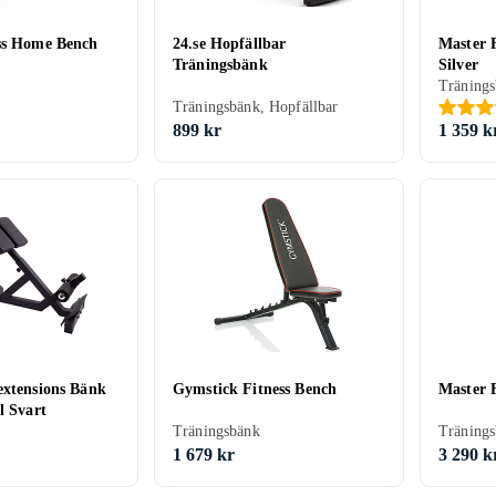
ss Home Bench
24.se Hopfällbar
Master F
Träningsbänk
Silver
Träning
Träningsbänk, Hopfällbar
899 kr
1 359 k
extensions Bänk
Gymstick Fitness Bench
Master F
l Svart
Träningsbänk
Träning
1 679 kr
3 290 k