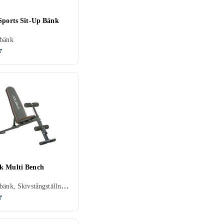
 Sports Sit-Up Bänk
sbänk
r
k Multi Bench
Träningsbänk, Skivstångställning/Rack
r