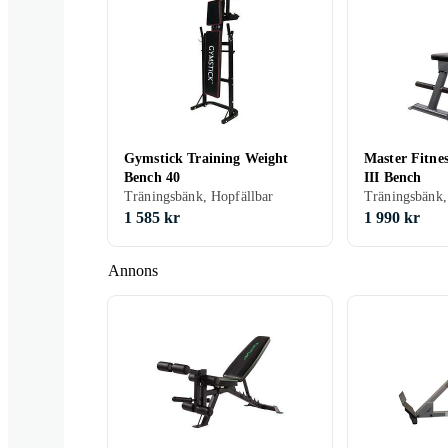
Recoil
InSportLine
Abilica
Gymstick Training Weight
Master Fitnes
Bench 40
III Bench
Olive
Reebok
Rugged Fitnes
Träningsbänk, Hopfällbar
Träningsbänk,
1 585 kr
1 990 kr
Annons
Kraftmark