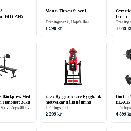
5°
Master Fitness Silver I
Gymstic
ion GHYP345
Bench
Träningsbänk, Hopfällbar
Träning
1 590 kr
1 649 k
ts Bänkpress Med
24.se Ryggsträckare Ryggbänk
Gorilla 
h Hantelset 38kg
motverkar dålig hållning
BLACK S
Träningsbänk, Skivstångställning/Rack
Träningsbänk
hantelse
2 299 kr
4 899 k