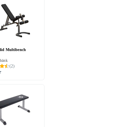
lid Multibench
sbänk
(
2
)
r