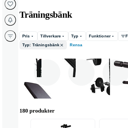
Träningsbänk
Pris
Tillverkare
Typ
Funktioner
F
Typ: Träningsbänk
Rensa
Gymstick
Master Fitness
Gorilla Sport
180 produkter