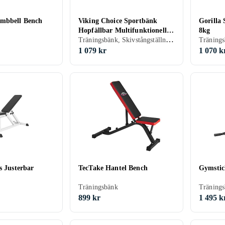
mbbell Bench
Viking Choice Sportbänk
Gorilla
Hopfällbar Multifunktionell
8kg
Träningsbänk, Skivstångställning/Rack, Hopfällbar
Fullt Justerbar
Träning
1 079 kr
1 070 k
s Justerbar
TecTake Hantel Bench
Gymstic
Träningsbänk
899 kr
1 495 k