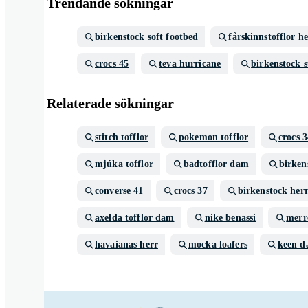
Trendande sökningar
birkenstock soft footbed
fårskinnstofflor h
crocs 45
teva hurricane
birkenstock 
Relaterade sökningar
stitch tofflor
pokemon tofflor
crocs 
mjúka tofflor
badtofflor dam
birken
converse 41
crocs 37
birkenstock her
axelda tofflor dam
nike benassi
merr
havaianas herr
mocka loafers
keen 