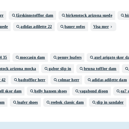
err
fårskinnstofflor dam
birkenstock arizona suede
bi
suede
adidas adilette 22
bauer oofos
Visa mer
34 35
moccasin dam
penny loafers
axel arigato skor 
stock arizona mocka
gabor slip in
bruna tofflor dam
r 42
badtofflor herr
colmar herr
adidas adilette dam
ell skor dam
helly hansen shoes
vagabond dioon
ea7
dam
loafer shoes
reebok classic dam
slip in sandaler