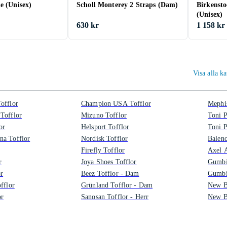
e (Unisex)
Scholl Monterey 2 Straps (Dam)
Birkensto
(Unisex)
630 kr
1 158 kr
Visa alla k
offlor
Champion USA Tofflor
Mephis
Tofflor
Mizuno Tofflor
Toni P
or
Helsport Tofflor
Toni P
na Tofflor
Nordisk Tofflor
Balenc
Firefly Tofflor
Axel A
r
Joya Shoes Tofflor
Gumbi
r
Beez Tofflor - Dam
Gumbie
fflor
Grünland Tofflor - Dam
New Ba
or
Sanosan Tofflor - Herr
New B