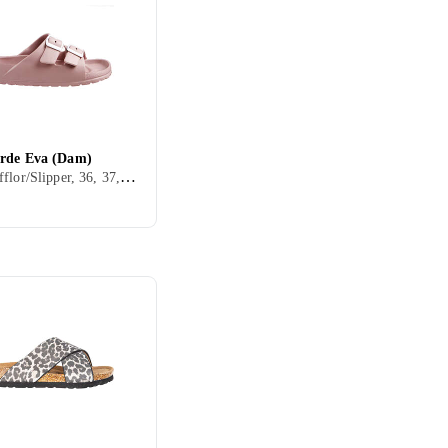
rde Eva (Dam)
Dam, Tofflor/Slipper, 36, 37, 38, 39, 40, 41, 42, 43, 46