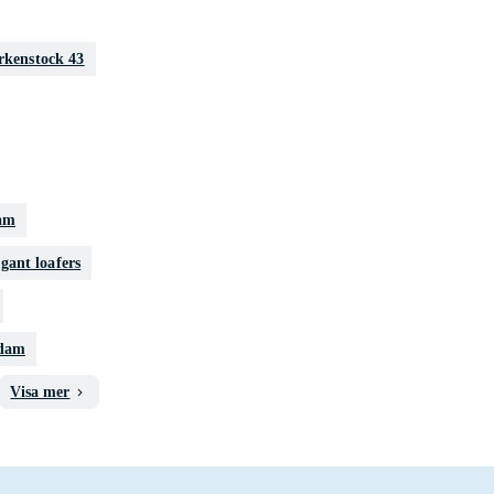
rkenstock 43
dam
gant loafers
 dam
Visa mer