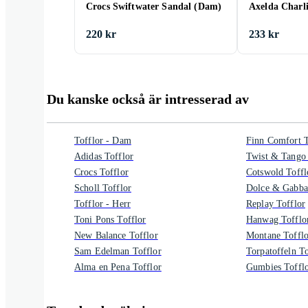
Crocs Swiftwater Sandal (Dam)
Axelda Charli
220 kr
233 kr
Du kanske också är intresserad av
Tofflor - Dam
Finn Comfort T
Adidas Tofflor
Twist & Tango 
Crocs Tofflor
Cotswold Toffl
Scholl Tofflor
Dolce & Gabba
Tofflor - Herr
Replay Tofflor
Toni Pons Tofflor
Hanwag Tofflo
New Balance Tofflor
Montane Tofflo
Sam Edelman Tofflor
Torpatoffeln To
Alma en Pena Tofflor
Gumbies Toffl