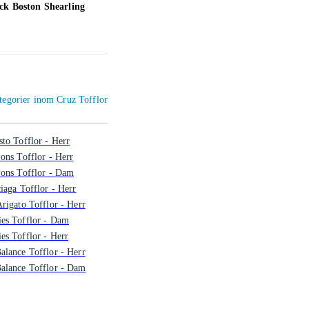
ck Boston Shearling
Crocs Echo Clog (Unisex)
Crocs
LiteR
499 kr
385 
ategorier inom Cruz Tofflor
to Tofflor - Herr
ons Tofflor - Herr
ons Tofflor - Dam
iaga Tofflor - Herr
rigato Tofflor - Herr
es Tofflor - Dam
s Tofflor - Herr
lance Tofflor - Herr
alance Tofflor - Dam