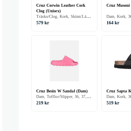
Cruz Corwin Leather Cork
Cruz Musoni
Clog (Unisex)
Träsko/Clog, Kork, Skinn/Läder, 36, 37, 38, 39, 40, 41, 42, 43, 44, 45, 46
579 kr
164 kr
Cruz Besin W Sandal (Dam)
Cruz Sapta 
Dam, Tofflor/Slipper, 36, 37, 38, 39, 40, 41, 42, 46
219 kr
519 kr