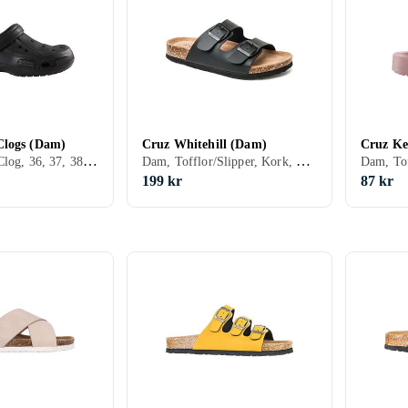
Clogs (Dam)
Cruz Whitehill (Dam)
Cruz Ke
Dam, Träsko/Clog, 36, 37, 38, 39, 40, 41, 42, 43, 44, 45, 46, 47, 48
Dam, Tofflor/Slipper, Kork, 36, 37, 38, 39, 40, 41, 42, 43, 45, 46, 33, 35, 34
199 kr
87 kr