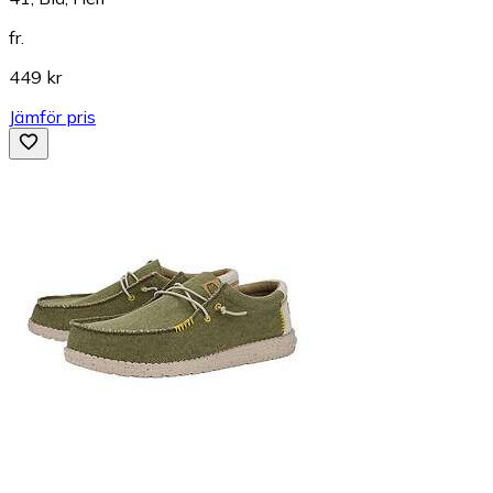
fr.
449 kr
Jämför pris