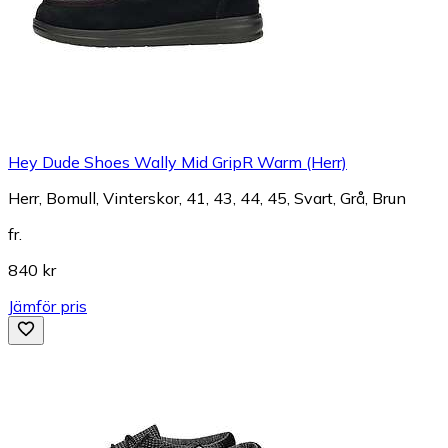
Hey Dude Shoes Wally Mid GripR Warm (Herr)
Herr, Bomull, Vinterskor, 41, 43, 44, 45, Svart, Grå, Brun
fr.
840 kr
Jämför pris