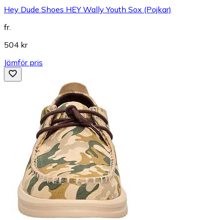
Hey Dude Shoes HEY Wally Youth Sox (Pojkar)
fr.
504 kr
Jämför pris