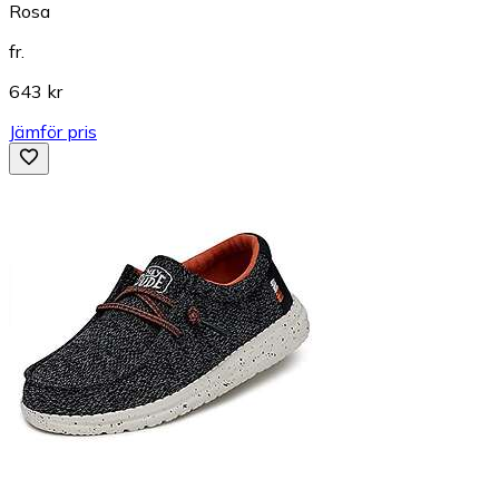
Rosa
fr.
643 kr
Jämför pris