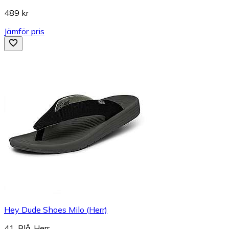
489 kr
Jämför pris
Hey Dude Shoes Milo (Herr)
41, Blå, Herr