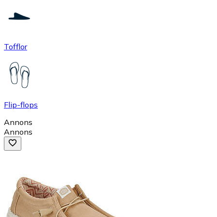
Tofflor
Flip-flops
Annons
Annons