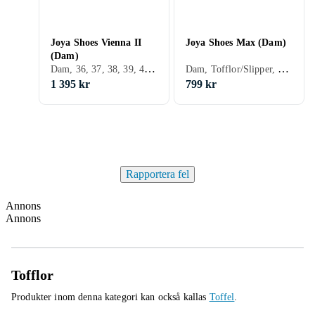
Joya Shoes Vienna II
Joya Shoes Max (Dam)
(Dam)
Dam, 36, 37, 38, 39, 40, 41, 42, 43, 35
Dam, Tofflor/Slipper, 41, 42, 43, 44, 45, 46
1 395 kr
799 kr
Rapportera fel
Annons
Annons
Tofflor
Produkter inom denna kategori kan också kallas
Toffel
.