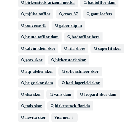
birkenstock arizona mocka
badtofflor dam
mjúka tofflor
crocs 37
gant loafers
converse 41
gabor slip in
bruna tofflor dam
badtofflor herr
calvin klein skor
fila shoes
superfit skor
geox skor
birkenstock skor
atp atelier skor
sofie schnoor skor
beige skor dam
karl lagerfeld skor
elsa skor
vans dam
leopard skor dam
tods skor
birkenstock florida
novita skor
Visa mer