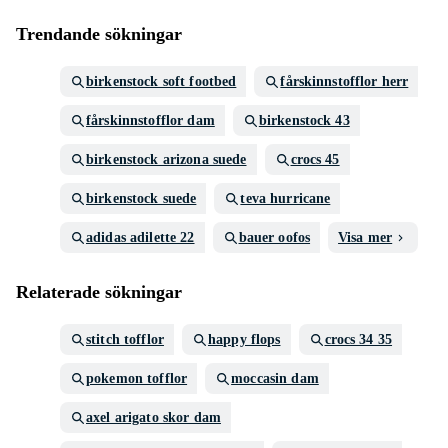
Trendande sökningar
birkenstock soft footbed
fårskinnstofflor herr
fårskinnstofflor dam
birkenstock 43
birkenstock arizona suede
crocs 45
birkenstock suede
teva hurricane
adidas adilette 22
bauer oofos
Visa mer
Relaterade sökningar
stitch tofflor
happy flops
crocs 34 35
pokemon tofflor
moccasin dam
axel arigato skor dam