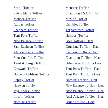
Scholl Tofflor
Montane Tofflor
Sköna Marie Tofflor
Champion USA Tofflor
Moheda Tofflor
Mizuno Tofflor
Adidas Tofflor
Gumbies Tofflor
Shepherd Tofflor
Torpatoffeln Tofflor
Toni Pons Tofflor
Helsport Tofflor
New Balance Tofflor
Beez Tofflor - Dam
Sam Edelman Tofflor
Grünland Tofflor - Dam
Alma en Pena Tofflor
Sanosan Tofflor - Herr
Finn Comfort Tofflor
Champion Tofflor - Herr
Twist & Tango Tofflor
Balenciaga Tofflor - Herr
Cotswold Tofflor
Toni Pons Tofflor - Dam
Dolce & Gabbana Tofflor
Toni Pons Tofflor - Herr
Replay Tofflor
Nordisk Tofflor - Herr
Hanwag Tofflor
New Balance Tofflor - Dam
Joya Shoes Tofflor
New Balance Tofflor - Herr
Firefly Tofflor
Axel Arigato Tofflor - Herr
Nordisk Tofflor
Bauer Tofflor - Herr