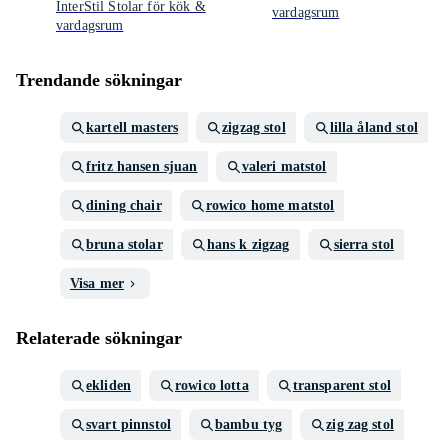
InterStil Stolar för kök &
vardagsrum
vardagsrum
Trendande sökningar
kartell masters
zigzag stol
lilla åland stol
fritz hansen sjuan
valeri matstol
dining chair
rowico home matstol
bruna stolar
hans k zigzag
sierra stol
Visa mer
Relaterade sökningar
ekliden
rowico lotta
transparent stol
svart pinnstol
bambu tyg
zig zag stol