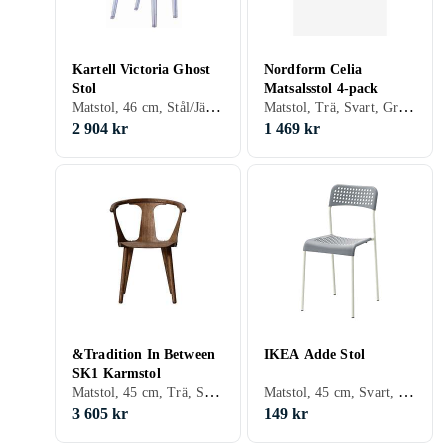
Kartell Victoria Ghost
Nordform Celia
Stol
Matsalsstol 4-pack
Matstol, 46 cm, Stål/Järn, Plast/Polyester, Aluminium, Trä, Svart, Vit, Grå, Blå, Röd, Gul, Orange, Ek, Transparent, Grön
Matstol, Trä, Svart, Grå, Beige, Trä/natur
2 904 kr
1 469 kr
&Tradition In Between
IKEA Adde Stol
SK1 Karmstol
Matstol, 45 cm, Trä, Skinn/Läder, Svart, Vit, Grå, Brun, Gul, Ek, Ask, Trä/natur, Lackad, Valnöt
Matstol, 45 cm, Svart, Vit, Grå, Röd
3 605 kr
149 kr