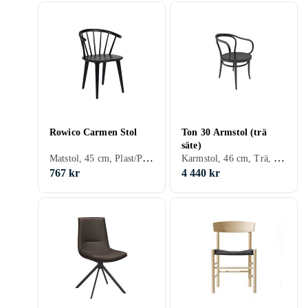
Rowico Carmen Stol
Ton 30 Armstol (trä
säte)
Matstol, 45 cm, Plast/Polyester, Trä, Svart, Vit, Grå, Brun, Ek, Trä/natur, Lackad
Karmstol, 46 cm, Trä, MDF, Rotting, Svart, Vit, Brun, Blå, Röd, Gul, Bok, Ek, Grön, Wenge, Cappuccino, Trä/natur, Lackad
767 kr
4 440 kr