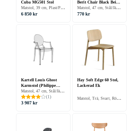
Cuba MG501 Stol
Berit Chair Black Beige
Matstol, 39 cm, Plast/Polyester, Trä, Tyg/Textil, Svart, Vit, Grå, Ek, Teak, Trä/natur, Lackad
Matstol, 47 cm, Stål/Järn, Trä, Svart, Björk, Beige
Velvet 15562-880
6 850 kr
770 kr
Kartell Louis Ghost
Hay Soft Edge 60 Stol,
Karmstol (Philippe
Lackerad Ek
Matstol, 47 cm, Stål/Järn, Plast/Polyester, Aluminium, Trä, Svart, Vit, Grå, Blå, Gul, Orange, Ek, Transparent, Grön, Trä/natur
Starck)
(
1
)
Matstol, Trä, Svart, Röd, Ek, Grön
3 907 kr