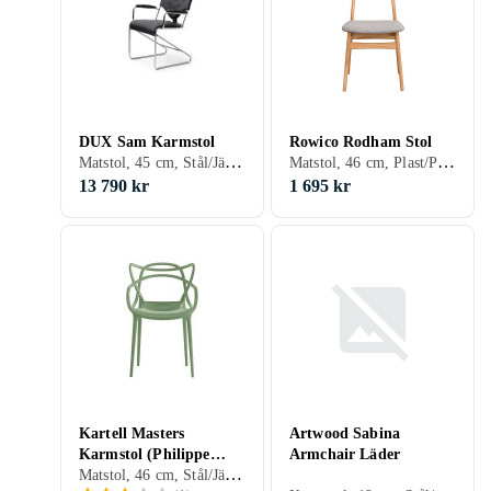
DUX Sam Karmstol
Rowico Rodham Stol
Matstol, 45 cm, Stål/Järn, Aluminium, Trä, Skinn/Läder, Tyg/Textil, Svart, Silver, Brun, Rostfritt stål, Ek, Beige, Trä/natur
Matstol, 46 cm, Plast/Polyester, Trä, MDF, Tyg/Textil, Svart, Vit, Grå, Brun, Ek, Beige, Trä/natur, Lackad
13 790 kr
1 695 kr
Kartell Masters
Artwood Sabina
Karmstol (Philippe
Armchair Läder
Matstol, 46 cm, Stål/Järn, Plast/Polyester, Aluminium, Trä, Svart, Vit, Silver, Grå, Röd, Rostfritt stål, Gul, Orange, Ek, Guld, Grön
Starck)