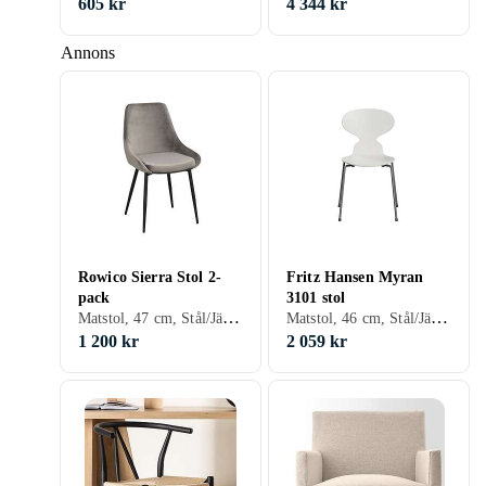
605 kr
4 344 kr
Annons
Rowico Sierra Stol 2-
Fritz Hansen Myran
pack
3101 stol
Matstol, 47 cm, Stål/Järn, Plast/Polyester, Aluminium, Trä, MDF, Tyg/Textil, Svart, Grå, Brun, Blå, Röd, Grön, Beige, Rosa, Trä/natur
Matstol, 46 cm, Stål/Järn, Trä, Skinn/Läder, Svart, Vit, Silver, Grå, Brun, Blå, Röd, Rostfritt stål, Gul, Orange, Bok, Lönn, Grön, Beige, Rosa, Trä/natur, Lackad, Valnöt
1 200 kr
2 059 kr