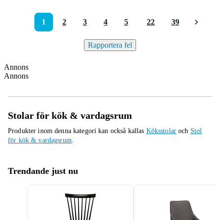
1
2
3
4
5
22
39
Rapportera fel
Annons
Annons
Stolar för kök & vardagsrum
Produkter inom denna kategori kan också kallas
Köksstolar
och
Stol
för kök & vardagsrum
.
Trendande just nu