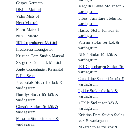
Casper Karmstol
Magnus Olesen Stolar för kö
Divina Matstol
vardagsrum
Vidar Matstol
Sibast Furniture Stolar för k
Hem Matstol
vardagsrum
Mazo Matstol
Haslev Stolar för kök &
vardagsrum
NINE Matstol
Vaarnii Stolar för kök &
101 Copenhagen Matstol
vardagsrum
Fredericia Loungestol
NINE Stolar för kök &
Kristina Dam Studio Matstol
vardagsrum
Skagerak Denmark Matstol
101 Copenhagen Stolar för k
Audo Copenhagen Karmstol
vardagsrum
Pall - Svart
Cane-Line Stolar för kök &
Jakobsdals Stolar för kök &
vardagsrum
vardagsrum
Lykke Stolar för kök &
Nordlys Stolar för kök &
vardagsrum
vardagsrum
+Halle Stolar för kök &
Gärsnäs Stolar för kök &
vardagsrum
vardagsrum
Kristina Dam Studio Stolar fö
Maxalto Stolar för kök &
kök & vardagsrum
vardagsrum
Nikari Stolar för kök &