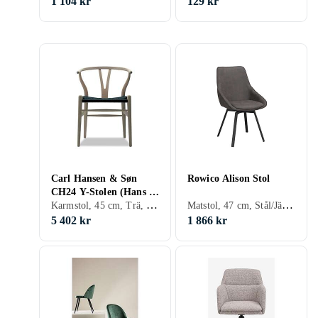
1 104 kr
129 kr
Carl Hansen & Søn
Rowico Alison Stol
CH24 Y-Stolen (Hans J.
Karmstol, 45 cm, Trä, Tyg/Textil, Svart, Vit, Silver, Grå, Brun, Blå, Röd, Gul, Orange, Körsbär, Bok, Ek, Ask, Mahogny, Grön, Teak, Alm, Beige, Rosa, Lila, Trä/natur, Lackad, Valnöt
Matstol, 47 cm, Stål/Järn, Plast/Polyester, Aluminium, Trä, Skinn/Läder, Tyg/Textil, Svart, Grå, Brun, Ek, Beige, Trä/natur, Lackad
Wegner)
5 402 kr
1 866 kr