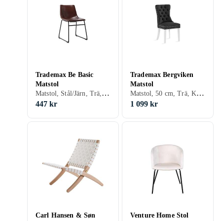
Trademax Be Basic
Trademax Bergviken
Matstol
Matstol
Matstol, Stål/Järn, Trä, Skinn/Läder, Konstläder, Tyg/Textil, Svart, Vit, Grå, Brun, Blå, Röd, Rostfritt stål, Gul, Orange, Grön, Rosa, Lila
Matstol, 50 cm, Trä, Konstläder, Tyg/Textil, Svart, Vit, Grå, Brun, Beige, Trä/natur
447 kr
1 099 kr
Carl Hansen & Søn
Venture Home Stol