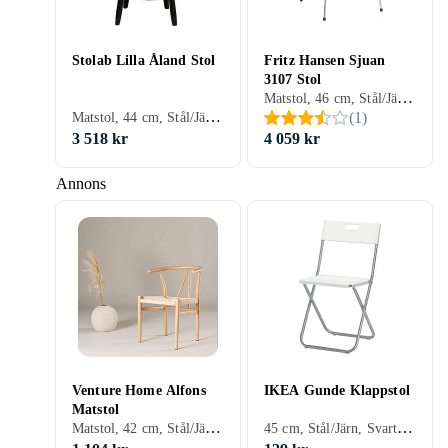
Stolab Lilla Åland Stol
Fritz Hansen Sjuan
3107 Stol
Matstol, 46 cm, Stål/Järn, Trä, Skinn/Läder, Tyg/Textil, Svart, Vit, Silver, Grå, Turkos, Brun, Blå, Röd, Rostfritt stål, Gul, Orange, Bok, Ek, Lönn, Grön, Alm, Beige, Rosa, Lila, Cognac, Khaki, Cappuccino, Trä/natur, Lackad, Valnöt
Matstol, 44 cm, Stål/Järn, Plast/Polyester, Trä, Skinn/Läder, Svart, Vit, Grå, Turkos, Brun, Blå, Röd, Rostfritt stål, Gul, Calvados, Bok, Ek, Björk, Grön, Beige, Rosa, Trä/natur, Lackad, Valnöt
(
1
)
3 518 kr
4 059 kr
Annons
Venture Home Alfons
IKEA Gunde Klappstol
Matstol
Matstol, 42 cm, Stål/Järn, Trä, Rotting, Svart, Beige, Trä/natur
45 cm, Stål/Järn, Svart, Vit