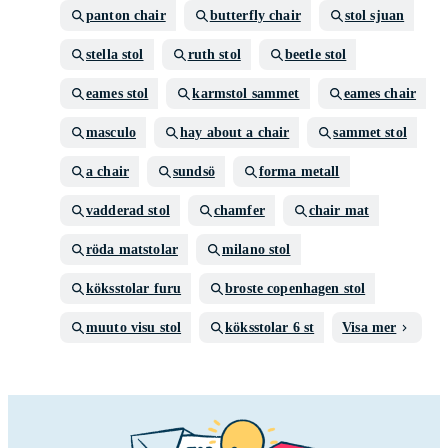
panton chair
butterfly chair
stol sjuan
stella stol
ruth stol
beetle stol
eames stol
karmstol sammet
eames chair
masculo
hay about a chair
sammet stol
a chair
sundsö
forma metall
vadderad stol
chamfer
chair mat
röda matstolar
milano stol
köksstolar furu
broste copenhagen stol
muuto visu stol
köksstolar 6 st
Visa mer