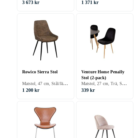
3 673 kr
1 371 kr
Rowico Sierra Stol
Venture Home Penally
Stol (2-pack)
Matstol, 47 cm, Stål/Järn, Plast/Polyester, Aluminium, MDF, Tyg/Textil, Svart, Vit, Grå, Brun, Blå, Röd, Grön, Beige, Rosa, Lackad
Matstol, 27 cm, Trä, Svart, Vit, Grå, Blå, Gul, Ek, Lönn
1 200 kr
339 kr