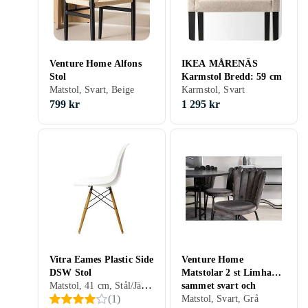
Venture Home Alfons
IKEA MÅRENÄS
Stol
Karmstol Bredd: 59 cm
Matstol, Svart, Beige
Karmstol, Svart
799 kr
1 295 kr
Vitra Eames Plastic Side
Venture Home
DSW Stol
Matstolar 2 st Limhamn
Matstol, 41 cm, Stål/Järn, Plast/Polyester, Aluminium, Trä, Tyg/Textil, Svart, Vit, Grå, Turkos, Brun, Blå, Röd, Gul, Orange, Ek, Lönn, Ask, Grön, Rosa, Cognac, Trä/natur, Lackad
sammet svart och
(
1
)
444734
Matstol, Svart, Grå