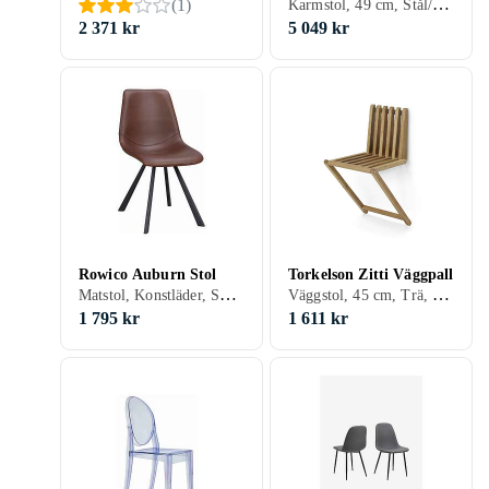
Karmstol, 49 cm, Stål/Järn, Skinn/Läder, Svart, Grå, Brun, Trä/natur
(
1
)
2 371 kr
5 049 kr
Rowico Auburn Stol
Torkelson Zitti Väggpall
Matstol, Konstläder, Svart, Grå, Brun, Beige, Rosa
Väggstol, 45 cm, Trä, Svart, Vit, Brun, Ek, Björk, Trä/natur, Lackad
1 795 kr
1 611 kr