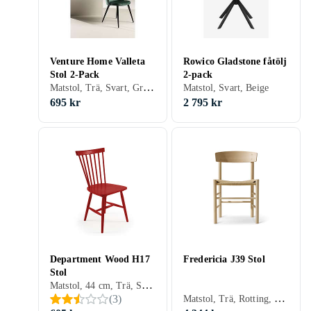
Venture Home Valleta
Rowico Gladstone fåtölj
Stol 2-Pack
2-pack
Matstol, Trä, Svart, Grå, Blå, Orange, Grön, Rosa, Trä/natur
Matstol, Svart, Beige
695 kr
2 795 kr
Department Wood H17
Fredericia J39 Stol
Stol
Matstol, 44 cm, Trä, Svart, Vit, Grå, Turkos, Blå, Röd, Gul, Orange, Ek, Ask, Grön, Rosa, Valnöt
Matstol, Trä, Rotting, Svart, Vit, Grå, Blå, Röd, Gul, Bok, Ek, Grön, Khaki, Trä/natur, Lackad, Valnöt
(
3
)