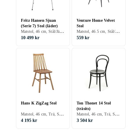
Fritz Hansen Sjuan
Venture Home Velvet
(Serie 7) Stol (läder)
Stol
Matstol, 46 cm, Stål/Järn, Aluminium, Trä, Skinn/Läder, Tyg/Textil, Svart, Vit, Silver, Grå, Brun, Röd, Rostfritt stål, Ek, Ask, Cognac, Trä/natur, Lackad, Valnöt
Matstol, 46.5 cm, Stål/Järn, Plast/Polyester, Trä, Skinn/Läder, MDF, Konstläder, Tyg/Textil, Svart, Vit, Grå, Turkos, Brun, Blå, Röd, Gul, Orange, Ek, Ask, Grön, Beige, Rosa, Lila, Cognac, Cappuccino, Trä/natur
10 499 kr
559 kr
Hans K ZigZag Stol
Ton Thonet 14 Stol
(träsits)
Matstol, 46 cm, Trä, Skinn/Läder, MDF, Tyg/Textil, Svart, Vit, Grå, Brun, Blå, Röd, Bok, Ek, Ask, Björk, Grön, Alm, Trä/natur, Lackad
Matstol, 46 cm, Trä, Skinn/Läder, MDF, Rotting, Svart, Vit, Grå, Turkos, Brun, Blå, Röd, Gul, Orange, Bok, Ek, Grön, Wenge, Beige, Cappuccino, Antik, Trä/natur, Lackad
4 195 kr
3 504 kr