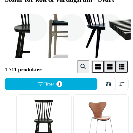
Matstol
Karmstol
Loungestol
1 711 produkter
Filter
1