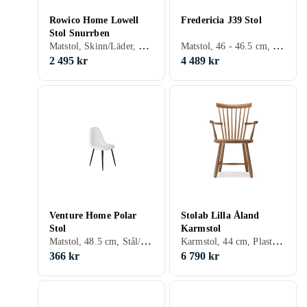
Rowico Home Lowell
Fredericia J39 Stol
Stol Snurrben
Matstol, Skinn/Läder, Tyg/Textil, Svart, Grå, Brun
Matstol, 46 - 46.5 cm, Trä, Skinn/Läder, Svart, Vit, Grå, Blå, Röd, Gul, Bok, Ek, Grön, Cognac, Khaki, Trä/natur, Lackad, Valnöt
2 495 kr
4 489 kr
Venture Home Polar
Stolab Lilla Åland
Stol
Karmstol
Matstol, 48.5 cm, Stål/Järn, Plast/Polyester, Trä, Skinn/Läder, MDF, Konstläder, Tyg/Textil, Svart, Vit, Silver, Grå, Brun, Blå, Rostfritt stål, Ek, Grön, Beige, Trä/natur, Valnöt
Karmstol, 44 cm, Plast/Polyester, Trä, Skinn/Läder, Svart, Vit, Grå, Brun, Blå, Röd, Gul, Calvados, Ek, Björk, Grön, Rosa, Trä/natur, Lackad
366 kr
6 790 kr