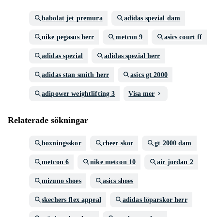
babolat jet premura
adidas spezial dam
nike pegasus herr
metcon 9
asics court ff
adidas spezial
adidas spezial herr
adidas stan smith herr
asics gt 2000
adipower weightlifting 3
Visa mer
Relaterade sökningar
boxningsskor
cheer skor
gt 2000 dam
metcon 6
nike metcon 10
air jordan 2
mizuno shoes
asics shoes
skechers flex appeal
adidas löparskor herr