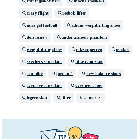
träningsskor herr
mocka sneakers
crazy flight
reebok lifter
asics gel fastball
adidas weightlifting shoes
don issue 7
under armour phantom
weightlifting shoes
nike superrep
oc skor
skechers skor dam
nike dam skor
sko nike
jordan 4
new balance shoes
sketcher skor dam
skechers shoes
legero skor
lifter
Visa mer