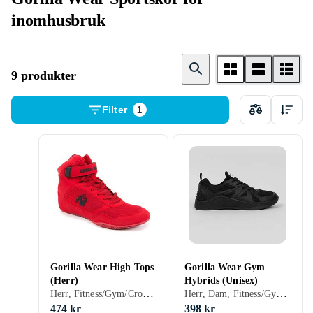
inomhusbruk
9 produkter
Filter
1
Gorilla Wear High Tops
Gorilla Wear Gym
(Herr)
Hybrids (Unisex)
Herr, Fitness/Gym/Crossfit, Tyngdlyftning, 36, 37, 38, 39, 40, 41, 42, 43, 44, 45, 46, 47, 48
Herr, Dam, Fitness/Gym/Crossfit, 36, 37, 38, 39, 40, 41, 42, 43, 44, 45, 46, 47, 48
474 kr
398 kr