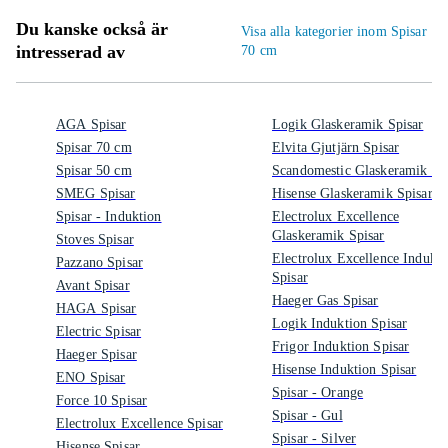
Du kanske också är
Visa alla kategorier inom Spisar
intresserad av
70 cm
AGA Spisar
Logik Glaskeramik Spisar
Spisar 70 cm
Elvita Gjutjärn Spisar
Spisar 50 cm
Scandomestic Glaskeramik Sp
SMEG Spisar
Hisense Glaskeramik Spisar
Spisar - Induktion
Electrolux Excellence
Glaskeramik Spisar
Stoves Spisar
Electrolux Excellence Indukti
Pazzano Spisar
Spisar
Avant Spisar
Haeger Gas Spisar
HAGA Spisar
Logik Induktion Spisar
Electric Spisar
Frigor Induktion Spisar
Haeger Spisar
Hisense Induktion Spisar
ENO Spisar
Spisar - Orange
Force 10 Spisar
Spisar - Gul
Electrolux Excellence Spisar
Spisar - Silver
Hisense Spisar