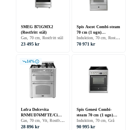
SMEG B71GMX2
Spis Ascot Combi-steam
(Rostfritt stål)
70 cm (1 ugn)
Induktion, 70 cm, Rostfritt stål
Gas, 70 cm, Rostfritt stål
Induktion
23 495 kr
70 971 kr
14%
Lofra Dolcevita
Spis Genesi Combi-
RNMUD76MFTE/Ci
steam 70 cm (1 ugn)
Gas, 70 cm, Vit, Rostfritt stål, Mässing
Gas (Rostfri)
Induktion
Induktion, 70 cm, Grå
28 896 kr
90 995 kr