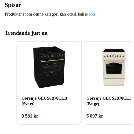
Spisar
Produkter inom denna kategori kan också kallas
spis
.
Trendande just nu
Gorenje GECS6B70CLB
Gorenje GECS5B70CLI
(Svart)
(Beige)
8 581 kr
6 897 kr