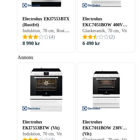
Electrolux EKI7553BTX
Electrolux
(Rostfri)
EKC7051BOW 400V
Induktion, 70 cm, Rostfritt stål, Transparent
(Vit)
Glaskeramik, 70 cm, Vit
(
4
)
(
2
)
8 990 kr
6 490 kr
Annons
Electrolux
Electrolux
EKI7553BTW (Vit)
EKC7011BOW 230V
Induktion, 70 cm, Vit
(Vit)
(
4
)
Glaskeramik, 70 cm, Vit