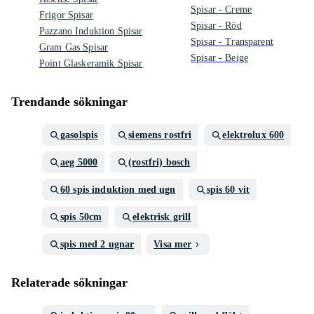
Spisar - Creme
Frigor Spisar
Spisar - Röd
Pazzano Induktion Spisar
Spisar - Transparent
Gram Gas Spisar
Spisar - Beige
Point Glaskeramik Spisar
Trendande sökningar
gasolspis
siemens rostfri
elektrolux 600
aeg 5000
(rostfri) bosch
60 spis induktion med ugn
spis 60 vit
spis 50cm
elektrisk grill
spis med 2 ugnar
Visa mer
Relaterade sökningar