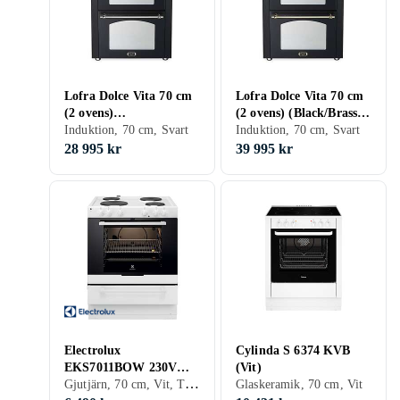
Lofra Dolce Vita 70 cm
Lofra Dolce Vita 70 cm
(2 ovens)
(2 ovens) (Black/Brass)
(Black/Chrome)
Induktion, 70 cm, Svart
Induction
Induktion, 70 cm, Svart
Induction
28 995 kr
39 995 kr
Electrolux
Cylinda S 6374 KVB
EKS7011BOW 230V
(Vit)
Gjutjärn, 70 cm, Vit, Transparent
(Vit)
Glaskeramik, 70 cm, Vit