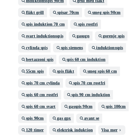
induktionsspis 90cm
grill med fläkt
fläkt grill
spisar 70cm
smeg spis 90cm
spis induktion 70 cm
spis rostfri
svart induktionsspis
gasugn
gorenje spis
cylinda spis
spis siemens
induktionsspis
bertazzoni spis
spis 60 cm induktion
55cm spis
spis fläkt
smeg spis 60 cm
spis 70 cm cylinda
spis 70 cm rostfri
spis 60 cm rostfri
spis 90 cm induktion
spis 60 cm svart
gasspis 90cm
spis 100cm
spis 90cm
gas gpx
avant se
120 timer
elektrisk induktion
Visa mer