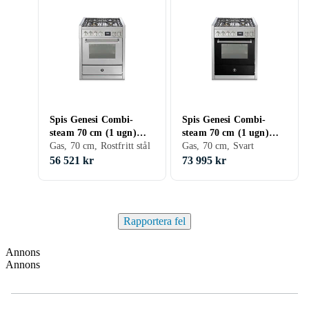
Spis Genesi Combi-
Spis Genesi Combi-
steam 70 cm (1 ugn)
steam 70 cm (1 ugn)
(Inox) Gas
Gas, 70 cm, Rostfritt stål
(Nero) Gas
Gas, 70 cm, Svart
56 521 kr
73 995 kr
Rapportera fel
Annons
Annons