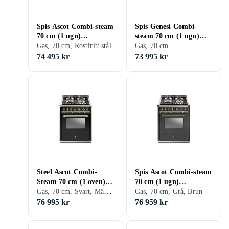
Spis Ascot Combi-steam
Spis Genesi Combi-
70 cm (1 ugn)
steam 70 cm (1 ugn)
(Nuvola/Chrome) Gas
Gas, 70 cm, Rostfritt stål
(Ametista) Gas
Gas, 70 cm
74 495 kr
73 995 kr
Steel Ascot Combi-
Spis Ascot Combi-steam
Steam 70 cm (1 oven)
70 cm (1 ugn)
Gas, 70 cm, Svart, Mässing
(Nero/Brass) Gas
(Antracite/Bronze) Gas
Gas, 70 cm, Grå, Brun
76 995 kr
76 959 kr