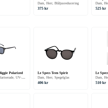
Dam, Herr, Blåljusreducering
Dam, Her
375 kr
525 kr
iggie Polarized
Le Specs Teen Spirit
Le Spec
Dam, Herr, Polariserade, UV-skydd
Dam, Herr, Spegelglas
Dam, He
406 kr
510 kr