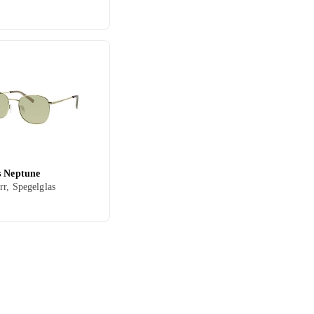
s Neptune
r, Spegelglas