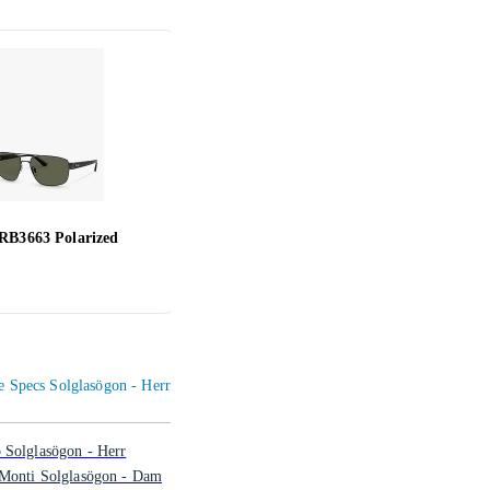
RB3663 Polarized
Bliz Matrix Small Nano Nordic
Tom 
Light
611 kr
2 53
Le Specs Solglasögon - Herr
 Solglasögon - Herr
 Monti Solglasögon - Dam