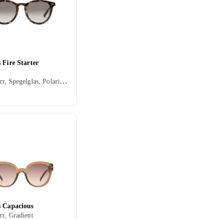
 Fire Starter
Dam, Herr, Spegelglas, Polariserade
s Capacious
r, Gradient