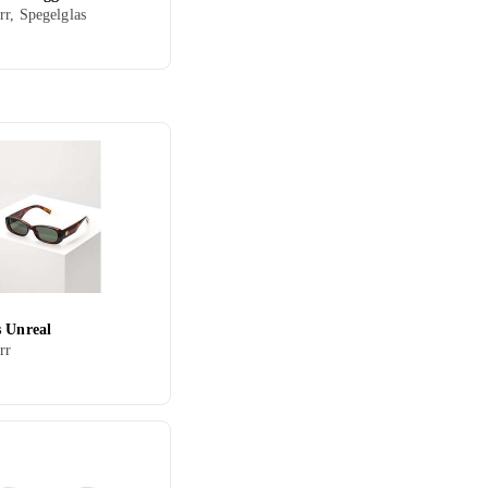
r, Spegelglas
s Unreal
rr