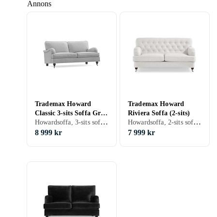
Annons
Trademax Howard
Trademax Howard
Classic 3-sits Soffa Grå
Riviera Soffa (2-sits)
Howardsoffa, 3-sits soffa, 3 st, Grå
Howardsoffa, 2-sits soffa, 2 st, Plast/Polyester, Tyg/Textil, Svart, Grå, Blå, Gul, Grön, Lila, Creme/Beige
2220981
8 999 kr
7 999 kr