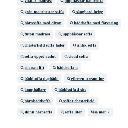
vikbar madrass
uppblåsbar bäddsoffa
grön manchester soffa
sängbord beige
hörnsoffa med divan
bäddsoffa med förvaring
futon madrass
uppblåsbar soffa
chesterfield soffa läder
antik soffa
soffa öppet avslut
cloud soffa
eilersen lift
bäddsoffa u
bäddsoffa dagbädd
eilersen streamline
kopphållare
bäddsoffa 4 sits
hörnbäddsoffa
soffor chesterfield
skinn hörnsoffa
soffa liten
Visa mer