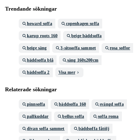
Trendande sökningar
howard soffa
copenhagen soffa
karup roots 160
beige bäddsoffa
beige säng
3-sitssoffa sammet
rosa soffor
bäddsoffa blå
säng 160x200cm
bäddsoffa 2
Visa mer
Relaterade sökningar
pinnsoffa
bäddsoffa 160
svängd soffa
pallkuddar
bellus soffa
soffa roma
divan soffa sammet
bäddsoffa fåtölj