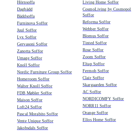
Hörnsoffa
Living Home Soffor
Dagbädd
CosmoLiving by Cosmopolita
Soffor
Bäddsoffa
Reforma Soffor
Furninova Soffor
Webber Soffor
Juul Soffor
Blomus Soffor
Lyx Soffor
Tinted Soffor
Gervasoni Soffor
Rose Soffor
Zanotta Soffor
Zoom Soffor
Umage Soffor
Eltap Soffor
Knoll Soffor
Fermob Soffor
Nordic Furniture Group Soffor
Clair Soffor
Homeroom Soffor
Skargaarden Soffor
Walter Knoll Soffor
AC Soffor
FDB Møbler Soffor
NORDICOMFY Soffor
Maison Soffor
NORR11 Soffor
Loft24 Soffor
Orange Soffor
Pascal Morabito Soffor
Ellos Home Soffor
Vente Unique Soffor
Jakobsdals Soffor