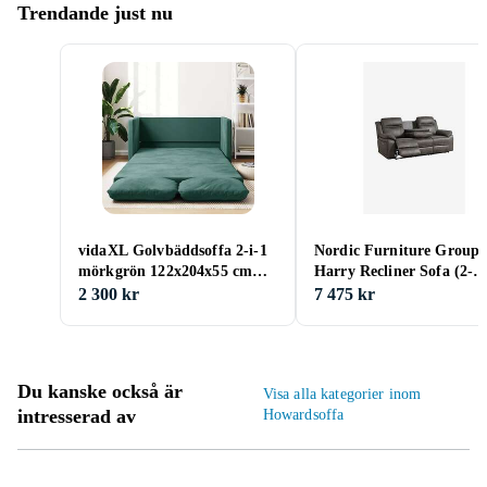
Trendande just nu
vidaXL Golvbäddsoffa 2-i-1
Nordic Furniture Group
mörkgrön 122x204x55 cm
Harry Recliner Sofa (2-
sammet 353961
Seater)
2 300 kr
7 475 kr
Du kanske också är
Visa alla kategorier inom
intresserad av
Howardsoffa