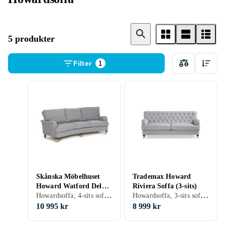
5 produkter
Filter
1
Skånska Möbelhuset
Trademax Howard
Howard Watford Deluxe
Riviera Soffa (3-sits)
Howardsoffa, 4-sits soffa, 4 st, Grå
Howardsoffa, 3-sits soffa, 3 st, Plast/Polyester, Tyg/Textil, Svart, Grå, Brun, Blå, Gul, Grön, Lila, Creme/Beige
4-sits svängd soffa
10 995 kr
8 999 kr