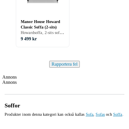
Manor House Howard
Classic Soffa (2-sits)
Howardsoffa, 2-sits soffa, 2 st, Konstläder, Svart, Grå, Brun
9 499 kr
Rapportera fel
Annons
Annons
Soffor
Produkter inom denna kategori kan också kallas
Sofa
,
Sofas
och
Soffa
.