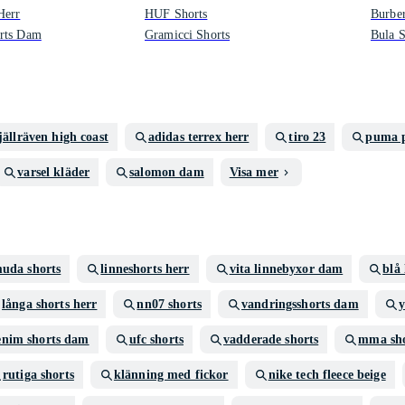
Herr
HUF Shorts
Burber
rts Dam
Gramicci Shorts
Bula S
jällräven high coast
adidas terrex herr
tiro 23
puma 
varsel kläder
salomon dam
Visa mer
uda shorts
linneshorts herr
vita linnebyxor dam
blå
långa shorts herr
nn07 shorts
vandringsshorts dam
y
enim shorts dam
ufc shorts
vadderade shorts
mma sho
rutiga shorts
klänning med fickor
nike tech fleece beige