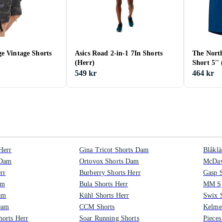
e Vintage Shorts
Asics Road 2-in-1 7In Shorts
The North
(Herr)
Short 5''
549 kr
464 kr
Herr
Gina Tricot Shorts Dam
Blåklä
 Dam
Ortovox Shorts Dam
McDav
rr
Burberry Shorts Herr
Gasp S
am
Bula Shorts Herr
MM Sp
am
Kühl Shorts Herr
Swix 
Dam
CCM Shorts
Kelme
orts Herr
Soar Running Shorts
Pieces