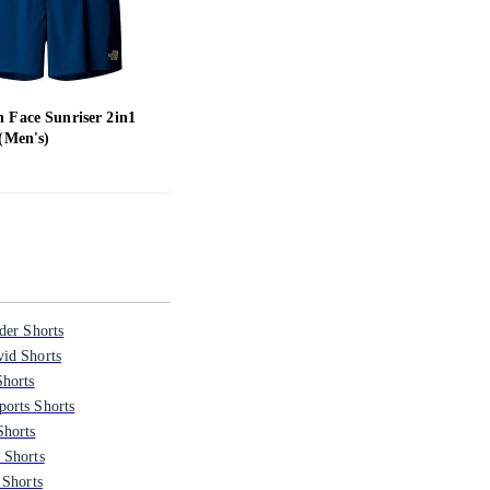
 Face Sunriser 2in1
Fjällräven Abisko Shorts (Herr)
Nike 
 (Men's)
(Herr
999 kr
349 
der Shorts
id Shorts
horts
orts Shorts
Shorts
 Shorts
 Shorts