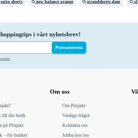
satin shorts
new balance orange
strandshorts dam
xl
hoppingtips i vårt nyhetsbrev!
Prenumerera
används
Om oss
Vi
sjakt?
Om Prisjakt
 till din butik
Vanliga frågor
 på Prisjakt
Kontakta oss
k – för butiker
Jobba hos oss