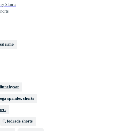
ry Shorts
horts
palermo
 linnebyxor
oga spandex shorts
rts
fodrade shorts