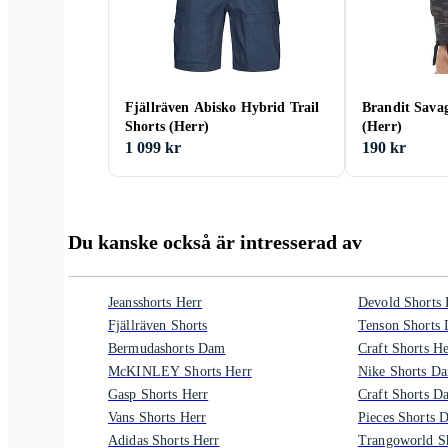
Fjällräven Abisko Hybrid Trail
Brandit Savag
Shorts (Herr)
(Herr)
1 099 kr
190 kr
Du kanske också är intresserad av
Jeansshorts Herr
Devold Shorts 
Fjällräven Shorts
Tenson Shorts
Bermudashorts Dam
Craft Shorts He
McKINLEY Shorts Herr
Nike Shorts D
Gasp Shorts Herr
Craft Shorts D
Vans Shorts Herr
Pieces Shorts 
Adidas Shorts Herr
Trangoworld Sh