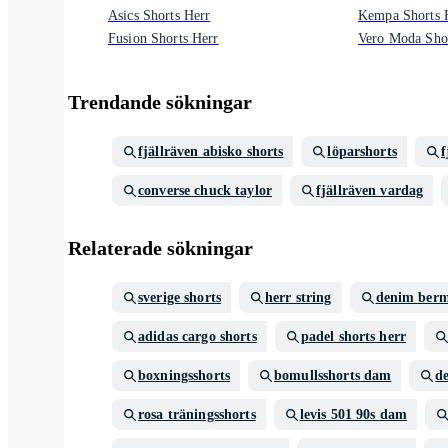
Asics Shorts Herr
Kempa Shorts 
Fusion Shorts Herr
Vero Moda Sho
Trendande sökningar
fjällräven abisko shorts
löparshorts
f
converse chuck taylor
fjällräven vardag
Relaterade sökningar
sverige shorts
herr string
denim berm
adidas cargo shorts
padel shorts herr
boxningsshorts
bomullsshorts dam
d
rosa träningsshorts
levis 501 90s dam