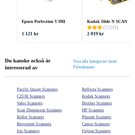
Epson Perfection V39II
Kodak Slide N SCAN
(
1
)
1 121 kr
2 019 kr
Du kanske också är
Visa alla kategorier inom
intresserad av
Filmskanner
Pacific Image Scanners
Reflecta Scanners
CZUR Scanners
Kodak Scanners
Valoi Scanners
Brother Scanners
Scan Dimension Scanners
HP Scanners
Rollei Scanners
Plustek Scanners
Revopoint Scanners
Canon Scanners
Iris Scanners
Fujitsu Scanners