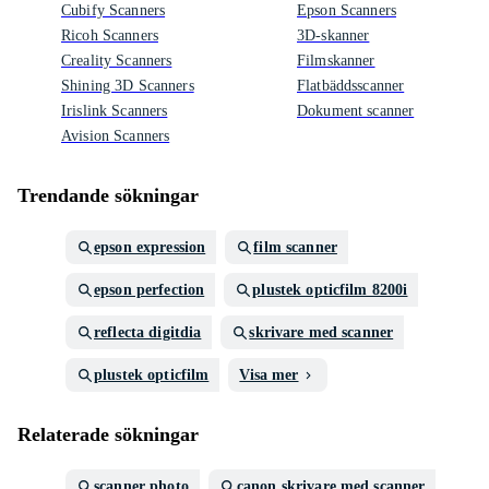
Cubify Scanners
Epson Scanners
Ricoh Scanners
3D-skanner
Creality Scanners
Filmskanner
Shining 3D Scanners
Flatbäddsscanner
Irislink Scanners
Dokument scanner
Avision Scanners
Trendande sökningar
epson expression
film scanner
epson perfection
plustek opticfilm 8200i
reflecta digitdia
skrivare med scanner
plustek opticfilm
Visa mer
Relaterade sökningar
scanner photo
canon skrivare med scanner