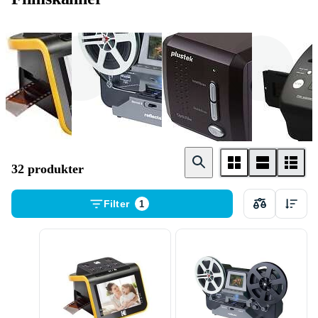
Kodak
Reflecta
Plustek
32 produkter
Filter
1