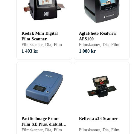
Kodak Mini Digital
AgfaPhoto Realview
Film Scanner
AFS100
Filmskanner, Dia, Film
Filmskanner, Dia, Film
1 403 kr
1 080 kr
Pacific Image Prime
Reflecta x33 Scanner
Film XE Plus, diabild
scanner
Filmskanner, Dia, Film
Filmskanner, Dia, Film