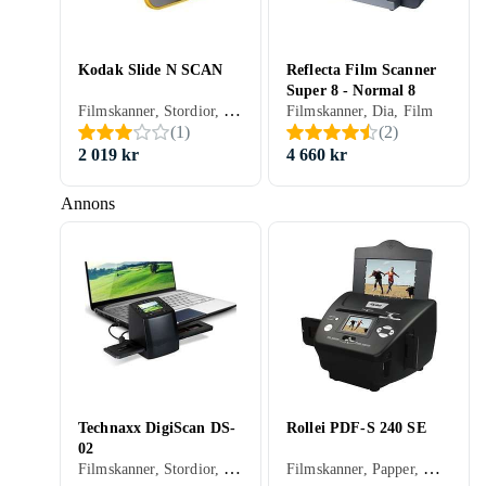
Kodak Slide N SCAN
Reflecta Film Scanner
Super 8 - Normal 8
Filmskanner, Stordior, Dia, Film
Filmskanner, Dia, Film
(
1
)
(
2
)
2 019 kr
4 660 kr
Annons
Technaxx DigiScan DS-
Rollei PDF-S 240 SE
02
Filmskanner, Stordior, Dia, Film
Filmskanner, Papper, Dia, Film