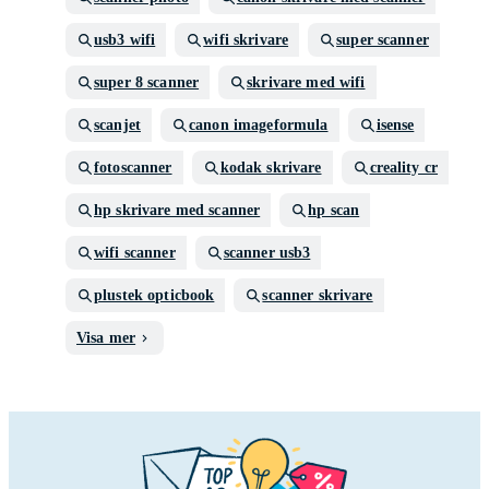
usb3 wifi
wifi skrivare
super scanner
super 8 scanner
skrivare med wifi
scanjet
canon imageformula
isense
fotoscanner
kodak skrivare
creality cr
hp skrivare med scanner
hp scan
wifi scanner
scanner usb3
plustek opticbook
scanner skrivare
Visa mer