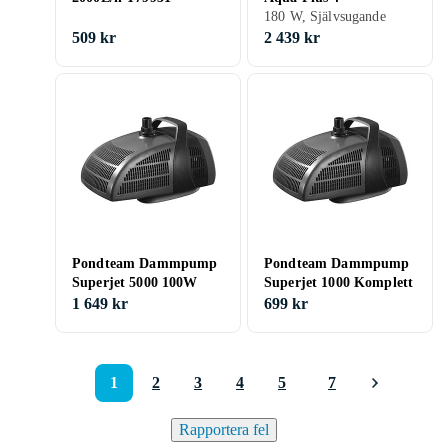
180 W, Självsugande
509 kr
2 439 kr
Pondteam Dammpump
Pondteam Dammpump
Superjet 5000 100W
Superjet 1000 Komplett
1 649 kr
699 kr
1
2
3
4
5
7
Rapportera fel