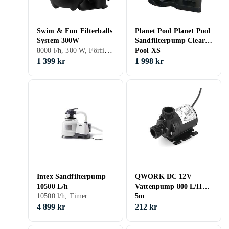
Swim & Fun Filterballs
Planet Pool Planet Pool
System 300W
Sandfilterpump Clear
8000 l/h, 300 W, Förfilter, Självsugande
Pool XS
1 399 kr
1 998 kr
Intex Sandfilterpump
QWORK DC 12V
10500 L/h
Vattenpump 800 L/H
10500 l/h, Timer
5m
4 899 kr
212 kr