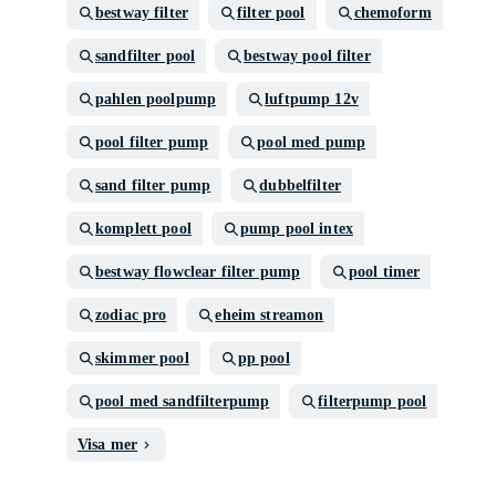
bestway filter
filter pool
chemoform
sandfilter pool
bestway pool filter
pahlen poolpump
luftpump 12v
pool filter pump
pool med pump
sand filter pump
dubbelfilter
komplett pool
pump pool intex
bestway flowclear filter pump
pool timer
zodiac pro
eheim streamon
skimmer pool
pp pool
pool med sandfilterpump
filterpump pool
Visa mer