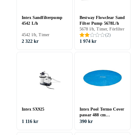
Intex Sandfilterpump
Bestway Flowclear Sand
4542 L/h
Filter Pump 5678L/h
5678 l/h, Timer, Förfilter
(
2
)
4542 l/h, Timer
2 322 kr
1 974 kr
Intex SX925
Intex Pool Termo Cover
passar 488 cm
Accessories solskydd
1 116 kr
390 kr
28014