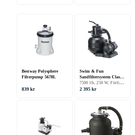
Bestway Polysphere
Swim & Fun
Filterpump 5678L
Sandfiltersystem Classic
7500 l/h, 250 W, Förfilter, Manometer, Självsugande
300 250W
839 kr
2 395 kr