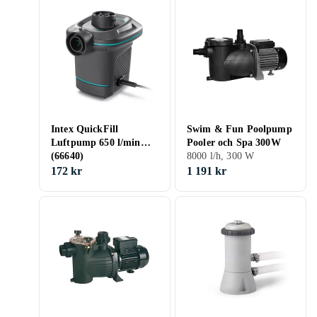
Intex QuickFill
Swim & Fun Poolpump
Luftpump 650 l/min
Pooler och Spa 300W
(66640)
8000 l/h, 300 W
172 kr
1 191 kr