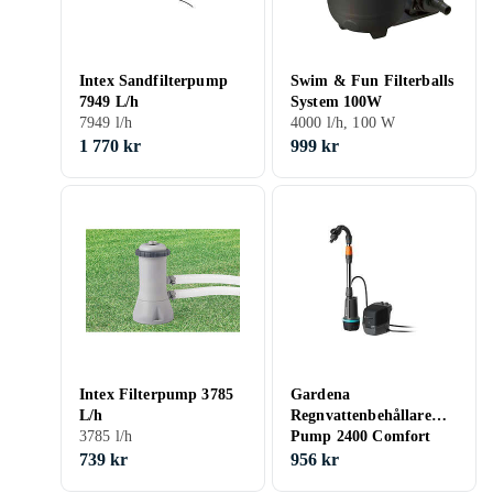
Intex Sandfilterpump
Swim & Fun Filterballs
7949 L/h
System 100W
7949 l/h
4000 l/h, 100 W
1 770 kr
999 kr
Intex Filterpump 3785
Gardena
L/h
Regnvattenbehållare
3785 l/h
Pump 2400 Comfort
18V
739 kr
956 kr