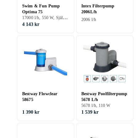
Swim & Fun Pump
Intex Filterpump
Optima 75
2006L/h
17000 l/h, 550 W, Självsugande
2006 l/h
4 143 kr
Bestway Flowclear
Bestway Poolfilterpump
58675
5678 L/h
5678 l/h, 110 W
1 390 kr
1 539 kr