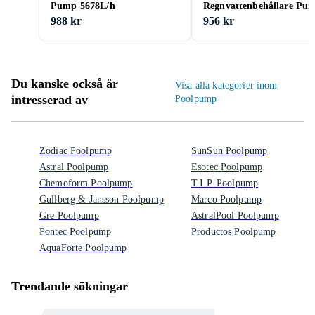
Pump 5678L/h
Regnvattenbehållare Pu
2400 Comfort 18V
988 kr
956 kr
Du kanske också är
Visa alla kategorier inom
intresserad av
Poolpump
Zodiac Poolpump
SunSun Poolpump
Astral Poolpump
Esotec Poolpump
Chemoform Poolpump
T.I.P. Poolpump
Gullberg & Jansson Poolpump
Marco Poolpump
Gre Poolpump
AstralPool Poolpump
Pontec Poolpump
Productos Poolpump
AquaForte Poolpump
Trendande sökningar