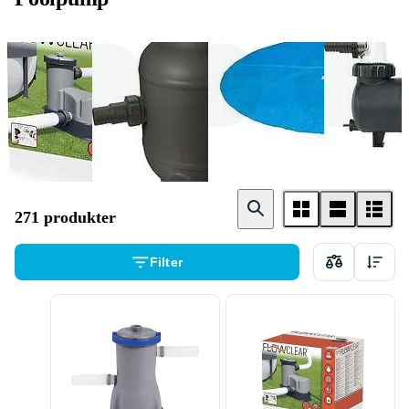
Bestway
Swim & Fun
Intex
271 produkter
Filter