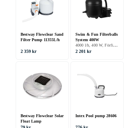
Bestway Flowclear Sand
Swim & Fun Filterballs
Filter Pump 11355L/h
System 400W
4000 l/h, 400 W, Förfilter, Självsugande
2 359 kr
2 201 kr
Bestway Flowclear Solar
Intex Pool pump 28606
Float Lamp
79 kr
776 kr