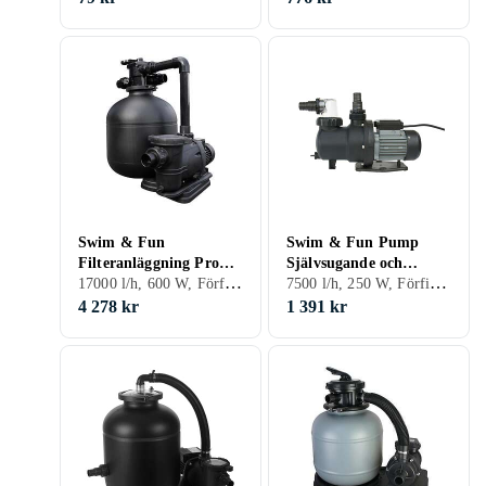
Swim & Fun
Swim & Fun Pump
Filteranläggning Pro
Självsugande och
17000 l/h, 600 W, Förfilter, Manometer, Självsugande
7500 l/h, 250 W, Förfilter, Självsugande
Classic 500 600W
Förfilter 250W
4 278 kr
1 391 kr