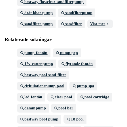
bestway flowclear sandfilterpump
dränkbar pump
sandfilterpump
sandfilter pump
sandfilter
Visa mer
Relaterade sökningar
pump fontän
pump pcp
12v vattenpump
flytande fontän
bestway pool sand filter
cirkulationspump pool
pump spa
led fontän
clear pool
pool cartridge
dammpump
pool bar
bestway pool pump
18 pool