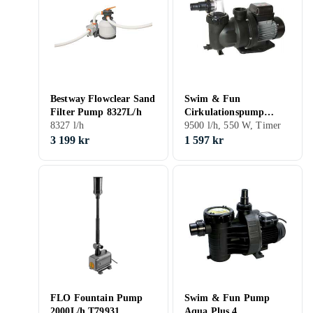
Bestway Flowclear Sand
Swim & Fun
Filter Pump 8327L/h
Cirkulationspump
8327 l/h
550W Med Timer
9500 l/h, 550 W, Timer
3 199 kr
1 597 kr
FLO Fountain Pump
Swim & Fun Pump
2000L/h T79931
Aqua Plus 4