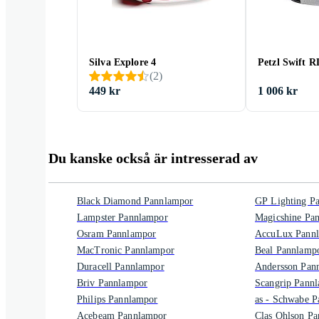
Silva Explore 4
Petzl Swift R
(
2
)
449 kr
1 006 kr
Du kanske också är intresserad av
Black Diamond Pannlampor
GP Lighting P
Lampster Pannlampor
Magicshine Pa
Osram Pannlampor
AccuLux Pann
MacTronic Pannlampor
Beal Pannlamp
Duracell Pannlampor
Andersson Pan
Briv Pannlampor
Scangrip Pann
Philips Pannlampor
as - Schwabe 
Acebeam Pannlampor
Clas Ohlson P