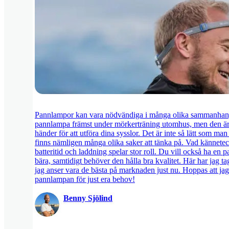
Pannlampor kan vara nödvändiga i många olika sammanhang 
pannlampa främst under mörkerträning utomhus, men den är 
händer för att utföra dina sysslor. Det är inte så lätt som man
finns nämligen många olika saker att tänka på. Vad kännete
batteritid och laddning spelar stor roll. Du vill också ha e
bära, samtidigt behöver den hålla bra kvalitet. Här har jag t
jag anser vara de bästa på marknaden just nu. Hoppas att jag 
pannlampan för just era behov!
Benny Sjölind