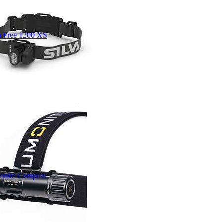
a Free 1200 XS
onite Compass