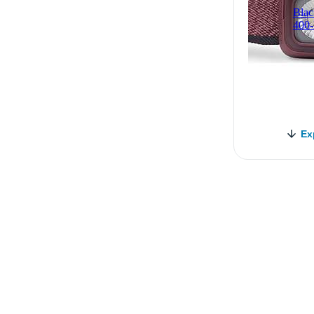
Blac
400
Ex