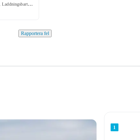
400 lm, 148 h, Laddningsbart batteri (medf./inbyggt)
Rapportera fel
1