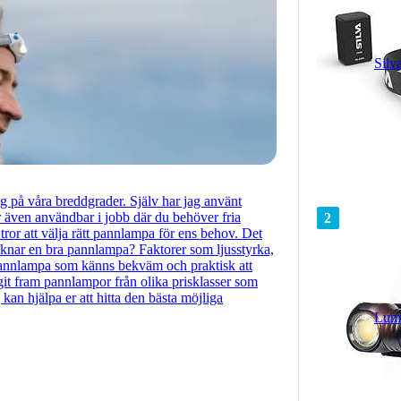
Silv
på våra breddgrader. Själv har jag använt
även användbar i jobb där du behöver fria
2
 tror att välja rätt pannlampa för ens behov. Det
cknar en bra pannlampa? Faktorer som ljusstyrka,
n pannlampa som känns bekväm och praktisk att
agit fram pannlampor från olika prisklasser som
kan hjälpa er att hitta den bästa möjliga
Lum