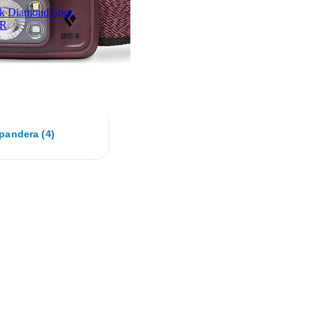
k Diamond Spot
-R
pandera (4)