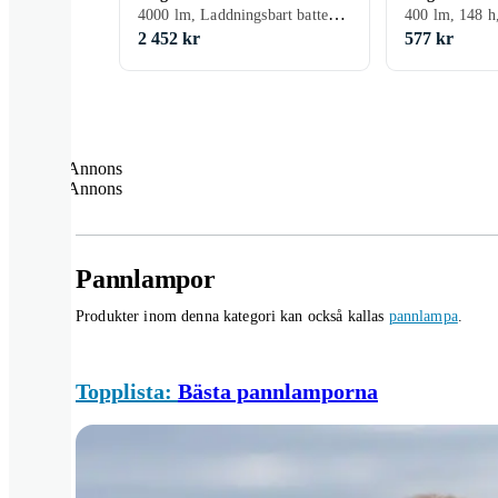
4000 lm, Laddningsbart batteri (medf./inbyggt)
2 452 kr
577 kr
Annons
Annons
Pannlampor
Produkter inom denna kategori kan också kallas
pannlampa
.
Topplista:
Bästa pannlamporna