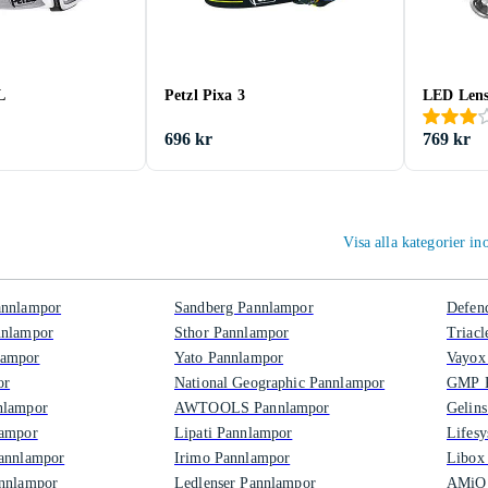
L
Petzl Pixa 3
LED Len
696 kr
769 kr
Visa alla kategorier 
annlampor
Sandberg Pannlampor
Defen
nnlampor
Sthor Pannlampor
Triac
lampor
Yato Pannlampor
Vayox
or
National Geographic Pannlampor
GMP P
nlampor
AWTOOLS Pannlampor
Gelin
lampor
Lipati Pannlampor
Lifes
Pannlampor
Irimo Pannlampor
Libox
annlampor
Ledlenser Pannlampor
AMiO 