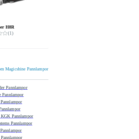
ser H8R
NiteCore NU25 UL
Silva
(
1
)
599 kr
391 
inom Magicshine Pannlampor
der Pannlampor
le Pannlampor
 Pannlampor
annlampor
s KGK Pannlampor
ystems Pannlampor
 Pannlampor
Pannlampor