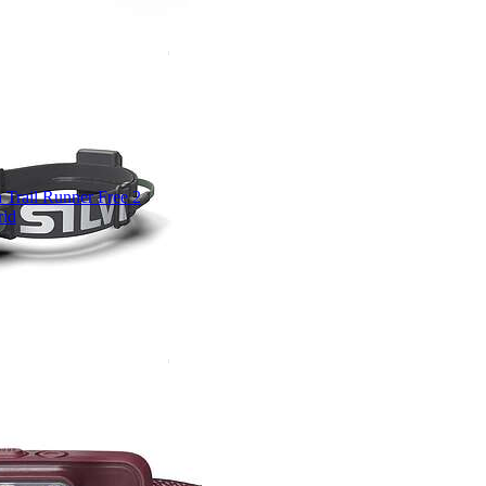
a Trail Runner Free 2
id