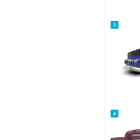
3
Silv
Hybr
4