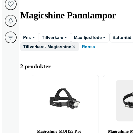
Magicshine Pannlampor
Pris
Tillverkare
Max ljusflöde
Batteritid
Tillverkare: Magicshine
Rensa
2 produkter
Magicshine MOH55 Pro
Magicshine