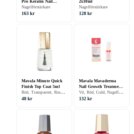
Pro Keratin Nail
2x10ml
Hardener 2ml
Nagelförstärkare
Nagelförstärkare
163 kr
128 kr
Mavala Minute Quick
Mavala Mavaderma
Finish Top Coat 5ml
Nail Growth Treatment
Röd, Transparent, Rosa, Nagellack, Snabbtorkning
Vit, Röd, Guld, Nagelförstärkare, Snabbtorkning
10ml
48 kr
132 kr