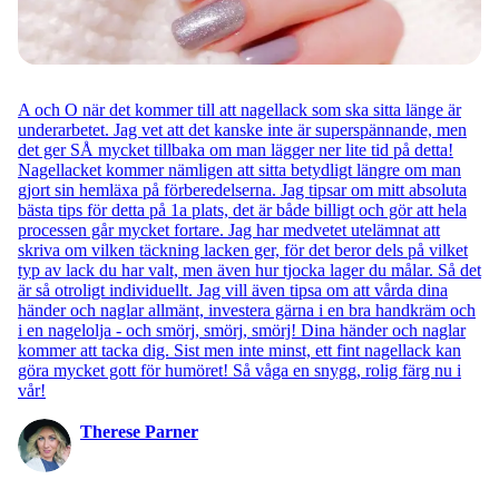
A och O när det kommer till att nagellack som ska sitta länge är
underarbetet. Jag vet att det kanske inte är superspännande, men
det ger SÅ mycket tillbaka om man lägger ner lite tid på detta!
Nagellacket kommer nämligen att sitta betydligt längre om man
gjort sin hemläxa på förberedelserna. Jag tipsar om mitt absoluta
bästa tips för detta på 1a plats, det är både billigt och gör att hela
processen går mycket fortare. Jag har medvetet utelämnat att
skriva om vilken täckning lacken ger, för det beror dels på vilket
typ av lack du har valt, men även hur tjocka lager du målar. Så det
är så otroligt individuellt. Jag vill även tipsa om att vårda dina
händer och naglar allmänt, investera gärna i en bra handkräm och
i en nagelolja - och smörj, smörj, smörj! Dina händer och naglar
kommer att tacka dig. Sist men inte minst, ett fint nagellack kan
göra mycket gott för humöret! Så våga en snygg, rolig färg nu i
vår!
Therese Parner