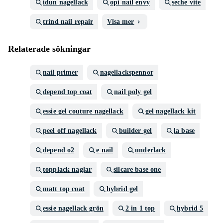
idun nagellack
opi nail envy
seche vite
trind nail repair
Visa mer
Relaterade sökningar
nail primer
nagellackspennor
depend top coat
nail poly gel
essie gel couture nagellack
gel nagellack kit
peel off nagellack
builder gel
la base
depend o2
e nail
underlack
topplack naglar
silcare base one
matt top coat
hybrid gel
essie nagellack grön
2 in 1 top
hybrid 5