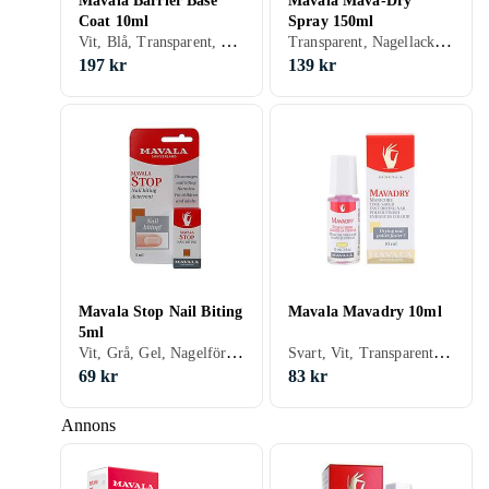
Mavala Barrier Base
Mavala Mava-Dry
Coat 10ml
Spray 150ml
Vit, Blå, Transparent, Gel, Nagellack, Snabbtorkning
Transparent, Nagellack, Torra droppar/spray, Snabbtorkning
197 kr
139 kr
Mavala Stop Nail Biting
Mavala Mavadry 10ml
5ml
Vit, Grå, Gel, Nagelförstärkare, Anti-bite
Svart, Vit, Transparent, Nagellack, Torra droppar/spray, Snabbtorkning
69 kr
83 kr
Annons