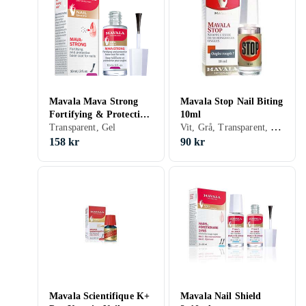
Mavala Mava Strong
Mavala Stop Nail Biting
Fortifying & Protective
10ml
Vit, Grå, Transparent, Nagellack, Anti-bite
Base Coat 10ml
Transparent, Gel
158 kr
90 kr
Mavala Scientifique K+
Mavala Nail Shield