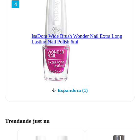
4
IsaDora Wide Brush Wonder Nail Extra Long
Lasting Nail Polish 6ml
Expandera (1)
Trendande just nu