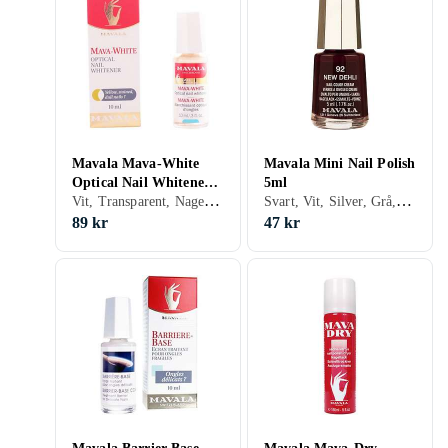
Mavala Mava-White
Mavala Mini Nail Polish
Optical Nail Whitenerer
5ml
Vit, Transparent, Nagelförstärkare
Svart, Vit, Silver, Grå, Turkos, Brun, Blå, Röd, Gul, Orange, Guld, Transparent, Grön, Beige, Rosa, Lila, Glitter, Matt, Gel, Metallic, Neon, Chrome, Nagellack, Torra droppar/spray, Hybridnagellack, Snabbtorkning, Ridge filling, Giftfritt
10ml
89 kr
47 kr