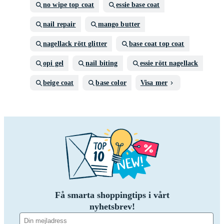
no wipe top coat
essie base coat
nail repair
mango butter
nagellack rött glitter
base coat top coat
opi gel
nail biting
essie rött nagellack
beige coat
base color
Visa mer
Få smarta shoppingtips i vårt
nyhetsbrev!