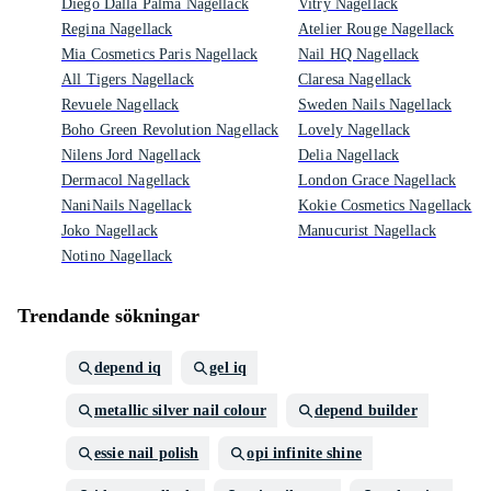
Diego Dalla Palma Nagellack
Vitry Nagellack
Regina Nagellack
Atelier Rouge Nagellack
Mia Cosmetics Paris Nagellack
Nail HQ Nagellack
All Tigers Nagellack
Claresa Nagellack
Revuele Nagellack
Sweden Nails Nagellack
Boho Green Revolution Nagellack
Lovely Nagellack
Nilens Jord Nagellack
Delia Nagellack
Dermacol Nagellack
London Grace Nagellack
NaniNails Nagellack
Kokie Cosmetics Nagellack
Joko Nagellack
Manucurist Nagellack
Notino Nagellack
Trendande sökningar
depend iq
gel iq
metallic silver nail colour
depend builder
essie nail polish
opi infinite shine