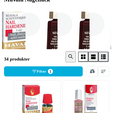
Gel
Matt
Chrome
34 produkter
Filter
1