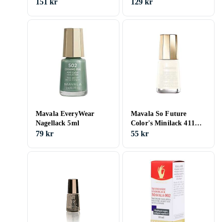
151 kr
129 kr
Mavala EveryWear
Mavala So Future
Nagellack 5ml
Color's Minilack 411
Moon Chic 5ml
79 kr
55 kr