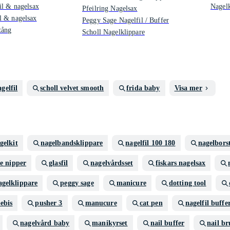
il & nagelsax
Nagelk
Pfeilring Nagelsax
l & nagelsax
Peggy Sage Nagelfil / Buffer
tång
Scholl Nagelklippare
gelfil
scholl velvet smooth
frida baby
Visa mer
gelkit
nagelbandsklippare
nagelfil 100 180
nagelborst
le nipper
glasfil
nagelvårdsset
fiskars nagelsax
agelklippare
peggy sage
manicure
dotting tool
bebis
pusher 3
manucure
cat pen
nagelfil buffe
nagelvård baby
manikyrset
nail buffer
nail br