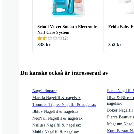
Scholl Velvet Smooth Electronic
Frida Baby El
Nail Care System
(
2
)
338 kr
352 kr
Du kanske också är intresserad av
Nagelklippare
Parsa Nagelfil
Mavala Nagelfil & nagelsax
Diva & Nice Co
nagelsax
Tommee Tippee Nagelfil & nagelsax
Böker Nagelfil
Bblüv Nagelfil & nagelsax
Pierre Beauvais
NeoNail Nagelfil & nagelsax
Magnum Nagelf
Nailura Nagelfil & nagelsax
Kure Bazaar Na
Mühle Nagelfil & nagelsax