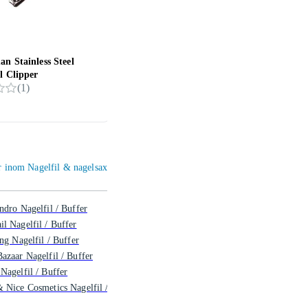
n Stainless Steel
Mavala Sandpappersfilar 8 st
Solin
l Clipper
1 st
(
1
)
49 kr
115 
er inom Nagelfil & nagelsax
ndro Nagelfil / Buffer
l Nagelfil / Buffer
ing Nagelfil / Buffer
azaar Nagelfil / Buffer
Nagelfil / Buffer
 Nice Cosmetics Nagelfil /