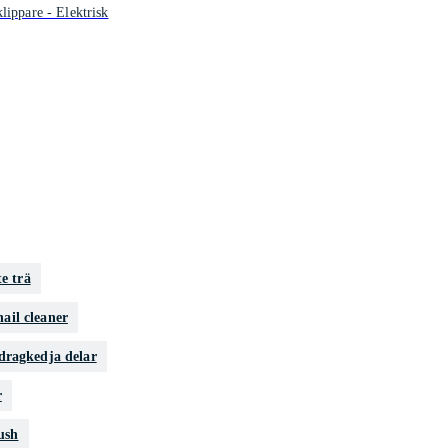
lippare - Elektrisk
e trä
nail cleaner
dragkedja delar
r
ush