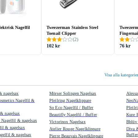
ektrisk Nagelfil
Tweezerman Stainless Steel
Tweezerma
Toenail Clipper
Fingernai
(
2
)
102 kr
76 kr
Visa alla kategori
 & nagelsax
Mörser Solingen Nagelsax
Alessa
smetics Nagelfil &
Pfeilring Nagelklippare
NeoNai
So Eco Nagelfil / Buffer
Pfeilr
 & nagelsax
Beautifly Nagelfil / Buffer
Kure B
 Nagelfil & nagelsax
Victorinox Nagelsax
Bblüv 
il & nagelsax
Atelier Rouge Nagelklippare
Diva &
gelfil & nagelsax
Buffer
Pierre Beauvais Nagelklippare