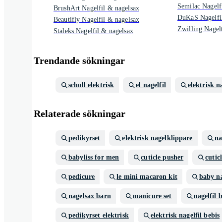
Semilac Nagelf
BrushArt Nagelfil & nagelsax
DuKaS Nagelfi
Beautifly Nagelfil & nagelsax
Zwilling Nagel
Staleks Nagelfil & nagelsax
Trendande sökningar
scholl elektrisk
el nagelfil
elektrisk na
Relaterade sökningar
pedikyrset
elektrisk nagelklippare
na
babyliss for men
cuticle pusher
cutic
pedicure
le mini macaron kit
baby n
nagelsax barn
manicure set
nagelfil 
pedikyrset elektrisk
elektrisk nagelfil bebis