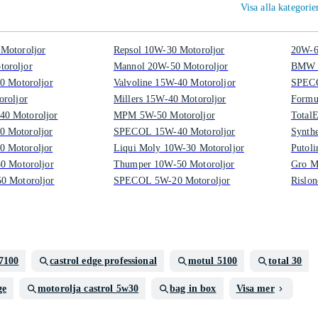
Visa alla kategori
Motoroljor
Repsol 10W-30 Motoroljor
20W-6
oroljor
Mannol 20W-50 Motoroljor
BMW M
0 Motoroljor
Valvoline 15W-40 Motoroljor
SPECO
oroljor
Millers 15W-40 Motoroljor
Formu
0 Motoroljor
MPM 5W-50 Motoroljor
TotalE
 Motoroljor
SPECOL 15W-40 Motoroljor
Synthe
 Motoroljor
Liqui Moly 10W-30 Motoroljor
Putoli
0 Motoroljor
Thumper 10W-50 Motoroljor
Gro M
0 Motoroljor
SPECOL 5W-20 Motoroljor
Rislon
7100
castrol edge professional
motul 5100
total 30
ge
motorolja castrol 5w30
bag in box
Visa mer