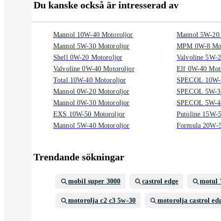
Du kanske också är intresserad av
Mannol 10W-40 Motoroljor
Mannol 5W-20 
Mannol 5W-30 Motoroljor
MPM 0W-8 Mot
Shell 0W-20 Motoroljor
Valvoline 5W-2
Valvoline 0W-40 Motoroljor
Elf 0W-40 Mot
Total 10W-40 Motoroljor
SPECOL 10W-4
Mannol 0W-20 Motoroljor
SPECOL 5W-30
Mannol 0W-30 Motoroljor
SPECOL 5W-40
EXS 10W-50 Motoroljor
Putoline 15W-5
Mannol 5W-40 Motoroljor
Formula 20W-5
Trendande sökningar
mobil super 3000
castrol edge
motul 
motorolja c2 c3 5w-30
motorolja castrol ed