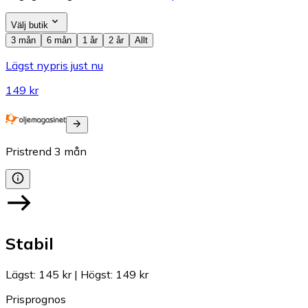
Välj butik
3 mån
6 mån
1 år
2 år
Allt
Lägst nypris just nu
149 kr
Pristrend
3
mån
Stabil
Lägst
:
145 kr
|
Högst
:
149 kr
Prisprognos