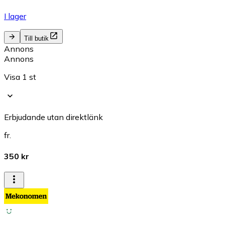
I lager
Till butik
Annons
Annons
Visa 1 st
Erbjudande utan direktlänk
fr.
350 kr