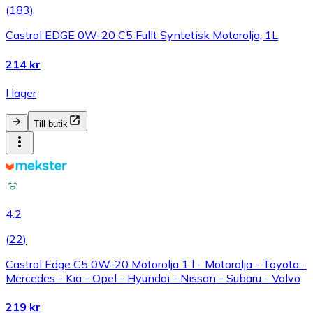
(
183
)
Castrol EDGE 0W-20 C5 Fullt Syntetisk Motorolja, 1L
214 kr
I lager
Till butik
4.2
(
22
)
Castrol Edge C5 0W-20 Motorolja 1 l - Motorolja - Toyota -
Mercedes - Kia - Opel - Hyundai - Nissan - Subaru - Volvo
219 kr