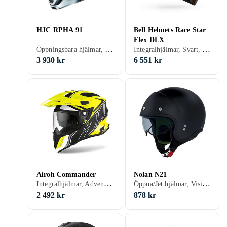
HJC RPHA 91
Bell Helmets Race Star
Flex DLX
Öppningsbara hjälmar, Svart, Vit, Grå, Blå, Röd, Gul, Orange, Grön
Integralhjälmar, Svart, Vit, Silver, Blå, Röd, Gul, Guld
3 930 kr
6 551 kr
Airoh Commander
Nolan N21
Integralhjälmar, Adventure hjälmar, Crosshjälmar, Visir, Svart, Vit, Silver, Grå, Brun, Blå, Röd, Gul, Orange, Guld, Grön, Beige
Öppna/Jet hjälmar, Visir, Svart, Vit, Silver, Grå, Turkos, Brun, Blå, Röd, Gul, Orange, Guld, Grön, Beige, Rosa, Lila, Khaki
2 492 kr
878 kr