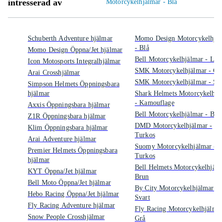
intresserad av
Motorcykelhjälmar - Blå
Schuberth Adventure hjälmar
Momo Design Motorcykelhjäl
- Blå
Momo Design Öppna/Jet hjälmar
Bell Motorcykelhjälmar - Lila
Icon Motosports Integralhjälmar
SMK Motorcykelhjälmar - Gu
Arai Crosshjälmar
SMK Motorcykelhjälmar - Sv
Simpson Helmets Öppningsbara
hjälmar
Shark Helmets Motorcykelhjä
- Kamouflage
Axxis Öppningsbara hjälmar
Bell Motorcykelhjälmar - Bru
Z1R Öppningsbara hjälmar
DMD Motorcykelhjälmar -
Klim Öppningsbara hjälmar
Turkos
Arai Adventure hjälmar
Suomy Motorcykelhjälmar -
Premier Helmets Öppningsbara
Turkos
hjälmar
Bell Helmets Motorcykelhjälm
KYT Öppna/Jet hjälmar
Brun
Bell Moto Öppna/Jet hjälmar
By City Motorcykelhjälmar -
Hebo Racing Öppna/Jet hjälmar
Svart
Fly Racing Adventure hjälmar
Fly Racing Motorcykelhjälmar
Snow People Crosshjälmar
Grå