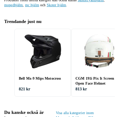
Produkter inom denna kategori kan också kallas
Motorcykelhjälm
,
mopedhjälm
,
mc hjälm
och
Skoter hjälm
.
Trendande just nu
Bell Mx-9 Mips Motocross
CGM 191i Pix It Screen
Open Face Helmet
821 kr
813 kr
Du kanske också är
Visa alla kategorier inom