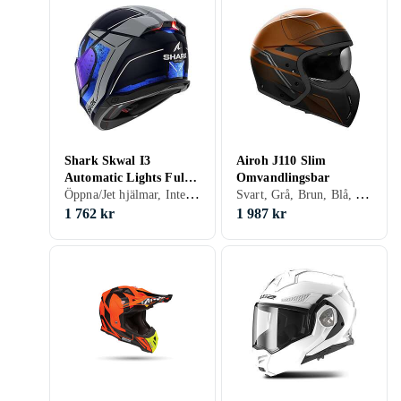
Shark Skwal I3
Airoh J110 Slim
Automatic Lights Full
Omvandlingsbar
Öppna/Jet hjälmar, Integralhjälmar, Svart, Vit, Silver, Grå, Blå, Röd, Gul, Guld, Lila
Svart, Grå, Brun, Blå, Röd
Face
1 762 kr
1 987 kr