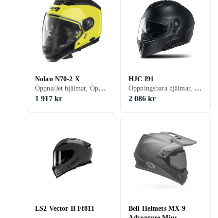
Nolan N70-2 X
HJC I91
Öppna/Jet hjälmar, Öppningsbara hjälmar, Integralhjälmar, Adventure hjälmar, Visir, Svart, Vit, Silver, Grå, Brun, Blå, Röd, Gul, Orange, Grön, Beige
Öppningsbara hjälmar, Svart, Vit, Silver, Grå, Blå, Röd, Gul, Orange, Grön, Beige, Rosa
1 917 kr
2 086 kr
LS2 Vector II Ff811
Bell Helmets MX-9
Adventure Mips