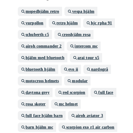
mopedhjälm retro
vespa hjälm
vurpollon
retro hjälm
hjc rpha 91
schuberth c5
crosshjälm rosa
airoh commander 2
intercom mc
hjälm med bluetooth
arai tour x5
bluetooth hjälm
evo ii
nardogrå
motocross helmets
modular
daytona grey
red scorpion
full face
rosa skoter
mc helmet
full face hjälm barn
airoh aviator 3
barn hjälm mc
scorpion exo r1 air carbon