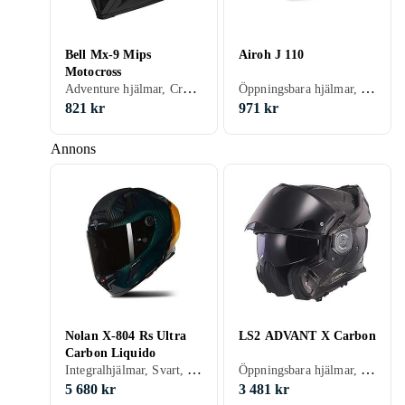
Bell Mx-9 Mips
Airoh J 110
Motocross
Adventure hjälmar, Crosshjälmar, Svart, Vit, Silver, Grå, Blå, Röd, Gul, Orange, Grön, Kamouflage
Öppningsbara hjälmar, Svart, Vit, Grå, Brun, Blå, Röd, Gul, Guld, Grön, Beige
821 kr
971 kr
Annons
Nolan X-804 Rs Ultra
LS2 ADVANT X Carbon
Carbon Liquido
Integralhjälmar, Svart, Silver, Blå, Röd, Grön
Öppningsbara hjälmar, Visir, Svart, Vit, Silver, Grå, Blå, Gul
5 680 kr
3 481 kr