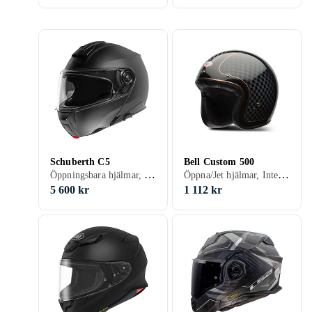
Schuberth C5
Bell Custom 500
Öppningsbara hjälmar, Integralhjälmar, Bluetooth, Svart, Vit, Silver, Grå, Blå, Röd, Gul, Orange, Grön
Öppna/Jet hjälmar, Integralhjälmar, Svart, Vit, Silver, Grå, Brun, Blå, Röd, Gul, Orange, Guld, Grön, Beige, Rosa, Lila
5 600 kr
1 112 kr