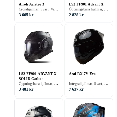
Airoh Aviator 3
LS2 FF901 Advant X
Crosshjälmar, Svart, Vit, Silver, Grå, Turkos, Blå, Röd, Gul, Orange, Guld, Grön, Rosa, Lila
Öppningsbara hjälmar, Adventure hjälmar, Svart, Vit, Grå, Blå, Röd, Gul, Guld, Lila
3 665 kr
2 828 kr
LS2 FF901 ADVANT X
Arai RX-7V Evo
SOLID Carbon
Öppningsbara hjälmar, Svart, Vit, Grå, Blå, Röd, Gul
Integralhjälmar, Svart, Vit, Silver, Grå, Blå, Röd
3 481 kr
7 637 kr