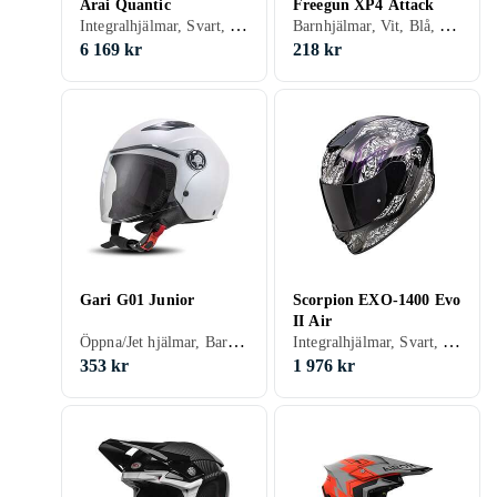
Arai Quantic
Freegun XP4 Attack
Integralhjälmar, Svart, Vit, Silver, Grå, Blå, Röd, Gul, Beige, Lila
Barnhjälmar, Vit, Blå, Gul
6 169 kr
218 kr
Gari G01 Junior
Scorpion EXO-1400 Evo
II Air
Öppna/Jet hjälmar, Barnhjälmar, Vit, Blå, Röd, Gul, Rosa
Integralhjälmar, Svart, Vit, Silver, Grå, Blå, Röd, Rosa
353 kr
1 976 kr