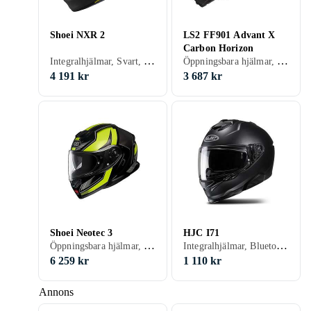
Shoei NXR 2
LS2 FF901 Advant X
Carbon Horizon
Integralhjälmar, Svart, Vit, Grå, Blå, Röd, Orange, Lila
Öppningsbara hjälmar, Svart, Vit, Silver, Grå, Blå, Röd, Gul, Lila
4 191 kr
3 687 kr
Shoei Neotec 3
HJC I71
Öppningsbara hjälmar, Integralhjälmar, Svart, Vit, Silver, Grå, Blå, Röd, Gul, Orange
Integralhjälmar, Bluetooth, Svart, Vit, Grå, Turkos, Blå, Röd, Gul, Orange, Grön, Rosa, Lila
6 259 kr
1 110 kr
Annons