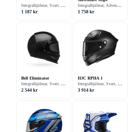
Integralhjälmar, Svart, Vit, Silver, Grå, Turkos, Blå, Röd, Gul, Orange, Grön, Rosa, Lila, Kamouflage
Integralhjälmar, Adventure hjälmar, Crosshjälmar, Visir, Svart, Vit, Silver, Grå, Brun, Blå, Röd, Gul, Orange, Kamouflage
1 187 kr
1 758 kr
Bell Eliminator
HJC RPHA 1
Integralhjälmar, Svart, Vit, Blå, Röd
Integralhjälmar, Svart, Vit, Silver, Grå, Blå, Röd, Gul, Orange, Guld, Lila
2 544 kr
3 914 kr