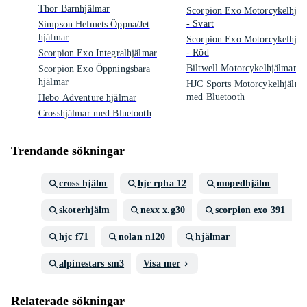
Thor Barnhjälmar
Scorpion Exo Motorcykelhjäl
- Svart
Simpson Helmets Öppna/Jet
hjälmar
Scorpion Exo Motorcykelhjäl
- Röd
Scorpion Exo Integralhjälmar
Biltwell Motorcykelhjälmar
Scorpion Exo Öppningsbara
hjälmar
HJC Sports Motorcykelhjälma
med Bluetooth
Hebo Adventure hjälmar
Crosshjälmar med Bluetooth
Trendande sökningar
cross hjälm
hjc rpha 12
mopedhjälm
skoterhjälm
nexx x.g30
scorpion exo 391
hjc f71
nolan n120
hjälmar
alpinestars sm3
Visa mer
Relaterade sökningar