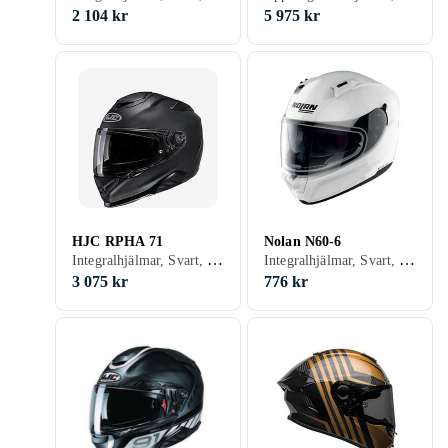
2 104 kr
5 975 kr
HJC RPHA 71
Nolan N60-6
Integralhjälmar, Svart, Vit, Silver, Grå, Blå, Röd, Gul, Orange, Guld, Beige, Rosa, Lila
Integralhjälmar, Svart, Vit, Silver, Grå, Turkos, Brun, Blå, Röd, Gul, Orange, Guld, Grön, Rosa, Lila, Kamouflage
3 075 kr
776 kr