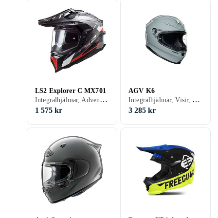
LS2 Explorer C MX701
AGV K6
Integralhjälmar, Adventure hjälmar, Crosshjälmar, Svart, Vit, Silver, Grå, Brun, Blå, Röd, Gul, Orange, Guld, Grön, Kamouflage
Integralhjälmar, Visir, Svart, Vit, Silver, Grå, Turkos, Blå, Röd, Gul, Orange, Guld, Grön, Kamouflage
1 575 kr
3 285 kr