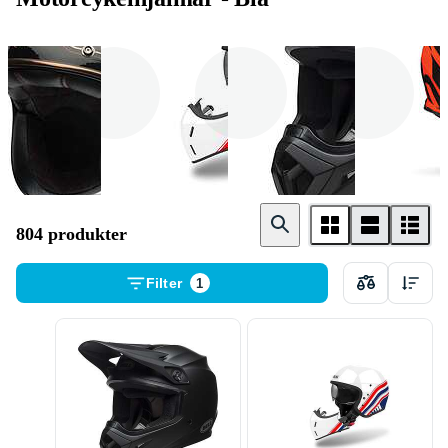
Integralhjälmar
Öppningsbara
Adventure hjälmar
hjälmar
804 produkter
Filter
1