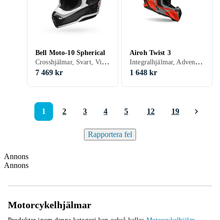
Bell Moto-10 Spherical
Airoh Twist 3
Crosshjälmar, Svart, Vit, Silver, Grå, Blå, Röd, Gul, Orange, Guld, Grön, Lila
Integralhjälmar, Adventure hjälmar, Crosshjälmar, Svart, Vit, Grå, Blå, Röd, Gul, Orange, Guld, Grön, Rosa, Lila
7 469 kr
1 648 kr
1
2
3
4
5
12
19
Rapportera fel
Annons
Annons
Motorcykelhjälmar