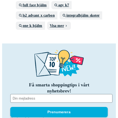
full face hjälm
agv k7
ls2 advant x carbon
integralhjälm skoter
one k hjälm
Visa mer
Få smarta shoppingtips i vårt
nyhetsbrev!
Prenumerera