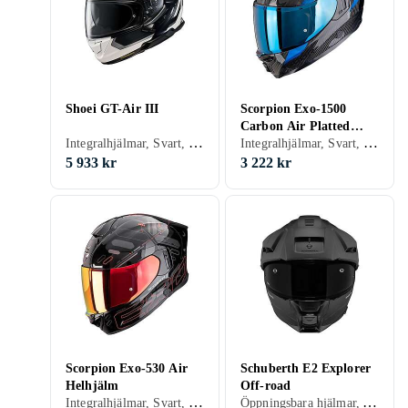
Shoei GT-Air III
Scorpion Exo-1500
Carbon Air Platted
Integralhjälmar, Svart, Vit, Grå, Brun, Blå, Röd
Integralhjälmar, Svart, Vit, Blå, Röd, Grön, Lila
Helhjälm
5 933 kr
3 222 kr
Scorpion Exo-530 Air
Schuberth E2 Explorer
Helhjälm
Off-road
Integralhjälmar, Svart, Vit, Grå, Blå, Röd, Orange, Rosa
Öppningsbara hjälmar, Adventure hjälmar, Svart, Vit, Grå, Blå, Röd, Orange, Grön