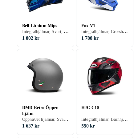
Bell Lithium Mips
Fox V1
Integralhjälmar, Svart, Vit, Grå, Blå, Röd, Orange
Integralhjälmar, Crosshjälmar, Barnhjälmar, Visir, Svart, Vit, Grå, Turkos, Brun, Blå, Röd, Gul, Orange, Grön, Beige, Rosa, Lila, Kamouflage
1 802 kr
1 788 kr
DMD Retro Öppen
HJC C10
hjälm
Öppna/Jet hjälmar, Svart, Vit, Silver, Brun, Blå, Gul, Guld, Beige, Lila
Integralhjälmar, Barnhjälmar, Svart, Vit, Grå, Blå, Röd, Gul, Orange, Guld, Grön, Beige, Rosa, Lila
1 637 kr
550 kr