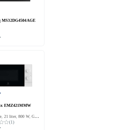
g MS32DG4504AGE
r
olux EMZ421MMW
Fristående, 21 liter, 800 W, Grillfunktion
(
1
)
r