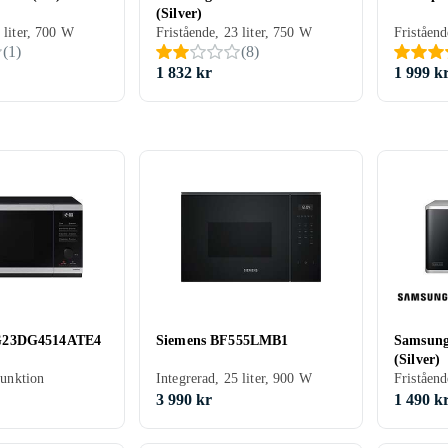
(Silver)
 liter, 700 W
Fristående, 23 liter, 750 W
(
1
)
(
8
)
1 832 kr
1 999 k
G23DG4514ATE4
Siemens BF555LMB1
Samsun
(Silver)
lfunktion
Integrerad, 25 liter, 900 W
Friståend
3 990 kr
1 490 k