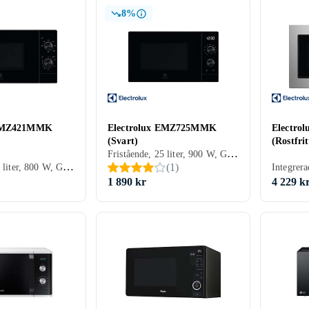
8%
 EMZ421MMK
Electrolux EMZ725MMK
Electro
(Svart)
(Rostfrit
Fristående, 25 liter, 900 W, Grillfunktion
Fristående, 21 liter, 800 W, Grillfunktion
(
1
)
1 890 kr
4 229 k