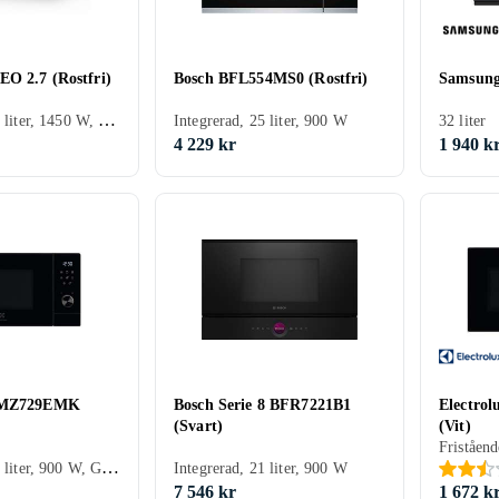
O 2.7 (Rostfri)
Bosch BFL554MS0 (Rostfri)
Samsun
Fristående, 25 liter, 1450 W, Grillfunktion
Integrerad, 25 liter, 900 W
32 liter
4 229 kr
1 940 k
 EMZ729EMK
Bosch Serie 8 BFR7221B1
Electr
(Svart)
(Vit)
Fristående, 29 liter, 900 W, Grillfunktion
Integrerad, 21 liter, 900 W
7 546 kr
1 672 k