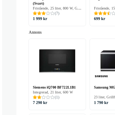
(Svart)
Fristående, 25 liter, 800 W, Grillfunktion
Fristående, 15
(
7
)
1 999 kr
699 kr
Annons
Siemens iQ700 BF722L1B1
Samsung M
Integrerad, 21 liter, 600 W
(
1
)
23 liter, Gril
7 290 kr
1 790 kr