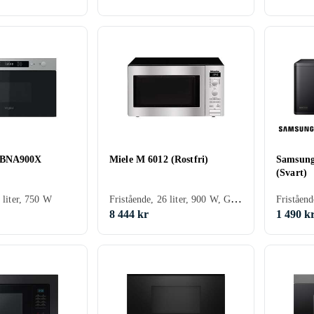
MBNA900X
Miele M 6012 (Rostfri)
Samsun
(Svart)
Fristående, 26 liter, 900 W, Grillfunktion
 liter, 750 W
Friståend
8 444 kr
1 490 k