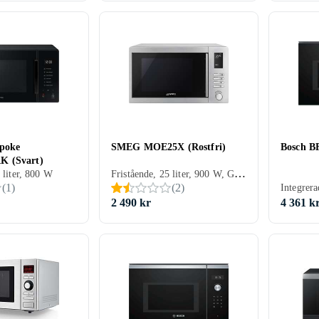
poke
SMEG MOE25X (Rostfri)
Bosch B
K (Svart)
Fristående, 25 liter, 900 W, Grillfunktion
 liter, 800 W
(
1
)
(
2
)
2 490 kr
4 361 k