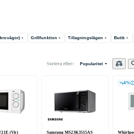
ikrovågor)
Grillfunktion
Tillagningslägen
Butik
Sortera efter
:
Popularitet
6%
21E (Vit)
Samsung MS23K3515AS
Whirlpo