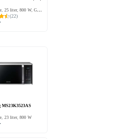
Fristående, 25 liter, 800 W, Grillfunktion
(
22
)
r
g MS23K3523AS
e, 23 liter, 800 W
r