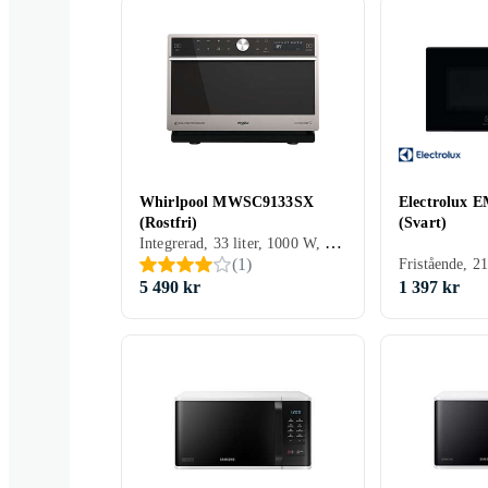
Whirlpool MWSC9133SX
Electrolux
(Rostfri)
(Svart)
Integrerad, 33 liter, 1000 W, Grillfunktion
(
1
)
5 490 kr
1 397 kr