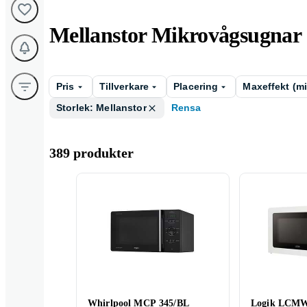
Mellanstor Mikrovågsugnar
Pris
Tillverkare
Placering
Maxeffekt (m
Storlek: Mellanstor
Rensa
389 produkter
Whirlpool MCP 345/BL
Logik LCMW