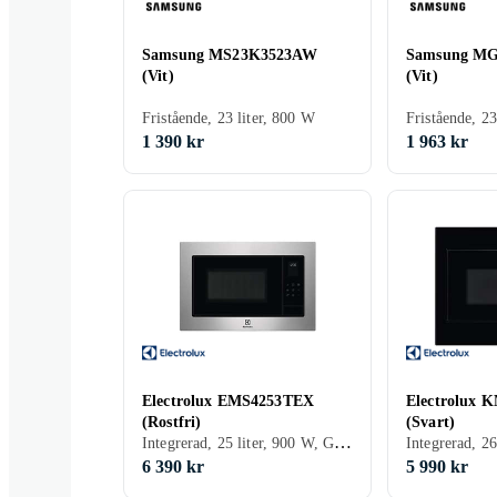
Samsung MS23K3523AW
Samsung M
(Vit)
(Vit)
Fristående, 23 liter, 800 W
1 390 kr
1 963 kr
Electrolux EMS4253TEX
Electrolux
(Rostfri)
(Svart)
Integrerad, 25 liter, 900 W, Grillfunktion
6 390 kr
5 990 kr