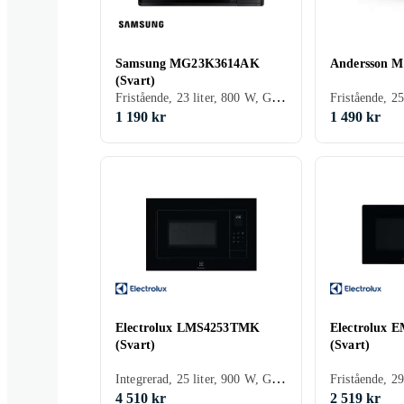
Samsung MG23K3614AK
Andersson ME
(Svart)
Fristående, 23 liter, 800 W, Grillfunktion
1 190 kr
1 490 kr
Electrolux LMS4253TMK
Electrolux
(Svart)
(Svart)
Integrerad, 25 liter, 900 W, Grillfunktion
4 510 kr
2 519 kr