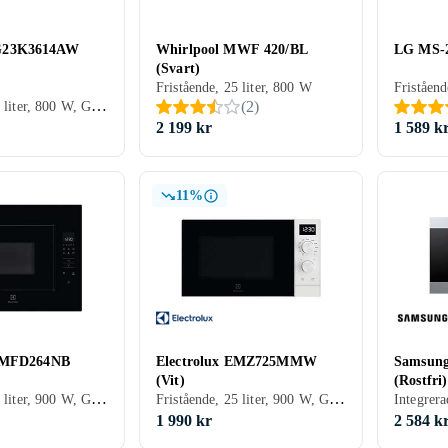
G23K3614AW
Whirlpool MWF 420/BL
LG MS-2
(Svart)
Fristående, 25 liter, 800 W
Friståend
Fristående, 23 liter, 800 W, Grillfunktion
(
2
)
2 199 kr
1 589 k
11%
 KMFD264NB
Electrolux EMZ725MMW
Samsun
(Vit)
(Rostfri)
Integrerad, 26 liter, 900 W, Grillfunktion
Fristående, 25 liter, 900 W, Grillfunktion
1 990 kr
2 584 k