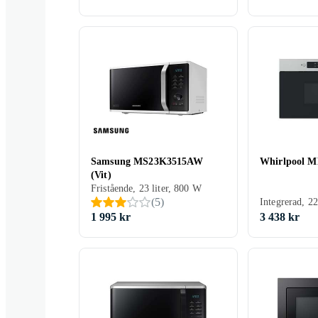
Samsung MS23K3515AW
Whirlpool 
(Vit)
Fristående, 23 liter, 800 W
(
5
)
Integrerad, 22
1 995 kr
3 438 kr