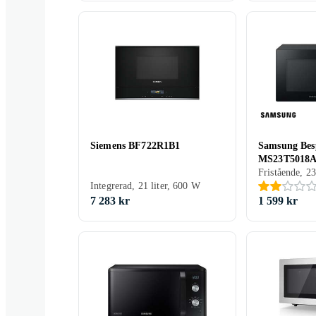
Siemens BF722R1B1
Samsung Bes
MS23T5018A
Fristående, 23
Integrerad, 21 liter, 600 W
7 283 kr
1 599 kr