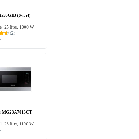
535GIB (Svart)
e, 25 liter, 1000 W
(
2
)
r
g MG23A7013CT
Integrerad, 23 liter, 1100 W, Grillfunktion
r