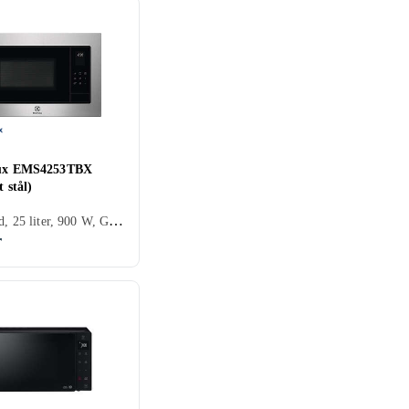
lux EMS4253TBX
t stål)
Integrerad, 25 liter, 900 W, Grillfunktion
r