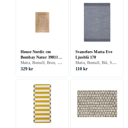
House Nordic cm
Svanefors Matta Eve
Bombay Natur 3981160
Ljusblå 170
Matta, Bomull, Brun, Gul, Beige, Små mattor
Matta, Bomull, Blå, Små mattor
L90 B60
329 kr
110 kr