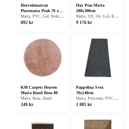
Horredsmattan
Hay Peas Matta
Plastmatta Peak 70 x
200x300cm
Matta, PVC, Gul, Rektangulär
Matta, Ull, Vit, Grå, Röd, Gul, Grön, Beige, Rektangulär, Stora mattor
150 cm Gul
892 kr
9 176 kr
KM Carpets Heaven
Pappelina Svea
Matta Rund Rosa 80
70x240cm
Matta, Polyester, PVC, Polypropylen, Svart, Vit, Grå, Turkos, Blå, Gul, Guld, Beige, Rosa, Lila, Rektangulär
Matta, Rosa, Rund
249 kr
1 885 kr