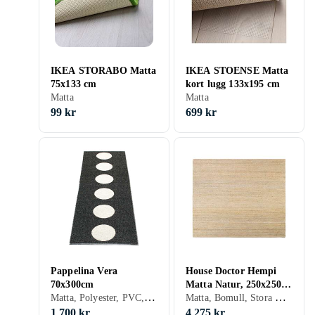
IKEA STORABO Matta
IKEA STOENSE Matta
75x133 cm
kort lugg 133x195 cm
Matta
Matta
99 kr
699 kr
Pappelina Vera
House Doctor Hempi
70x300cm
Matta Natur, 250x250
Matta, Polyester, PVC, Svart, Vit, Grå, Turkos, Brun, Blå, Röd, Gul, Orange, Grön, Beige, Rosa, Rektangulär
Matta, Bomull, Stora mattor
cm Natur Bomull
1 700 kr
4 275 kr