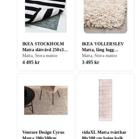
IKEA STOCKHOLM
IKEA VOLLERSLEV
Matta slätvävd 250x350
Matta, lång lugg
cm
Matta, Stora mattor
200x300 cm
Matta, Stora mattor
4 495 kr
3 495 kr
Venture Design Cyrus
vidaXL Matta tvättbar
Matta 200x300cm
80x300 cm beige halkfri