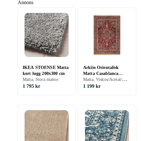
Annons
IKEA STOENSE Matta
Arkiio Orientalisk
kort lugg 200x300 cm
Matta Casablanca
Matta, Viskos/Acetat/Modal/Rayon, Vit, Röd, Rektangulär, Stora mattor
Matta, Stora mattor
Kashan 200x300 cm
80109
1 795 kr
1 199 kr