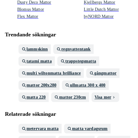
Dusty Deco Mattor
Kjellbergs Mattor
Blomus Mattor
Little Dutch Mattor
Flex Mattor
byNORD Mattor
Trendande sökningar
lammskinn
regnvattentank
tatami matta
trappstegsmatta
multi wiltonmatta brilliance
gångmattor
mattor 200x280
ullmatta 300 x 400
matta 220
mattor 230cm
Visa mer
Relaterade sökningar
metervara matta
matta vardagsrum