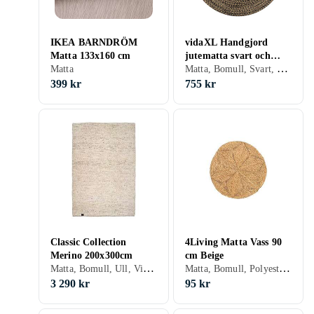
IKEA BARNDRÖM
vidaXL Handgjord
Matta 133x160 cm
jutematta svart och
Matta, Bomull, Svart, Vit, Rund
Matta
naturlig 150 cm
399 kr
755 kr
Classic Collection
4Living Matta Vass 90
Merino 200x300cm
cm Beige
Matta, Bomull, Ull, Vit, Grå, Grön, Beige, Rektangulär, Stora mattor
Matta, Bomull, Polyester, Svart, Vit, Silver, Grå, Turkos, Blå, Gul, Guld, Grön, Beige, Rosa, Lila, Små mattor
3 290 kr
95 kr