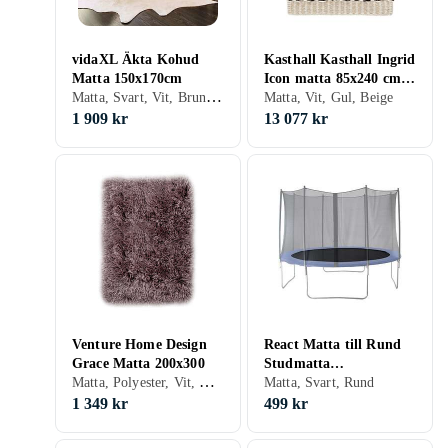
vidaXL Äkta Kohud
Kasthall Kasthall Ingrid
Matta 150x170cm
Icon matta 85x240 cm
Matta, Svart, Vit, Brun, Gul, Beige
White-beige
Matta, Vit, Gul, Beige
1 909 kr
13 077 kr
Venture Home Design
React Matta till Rund
Grace Matta 200x300
Studmatta
Matta, Polyester, Vit, Grå, Brun, Gul, Beige, Stora mattor
TRAMPOLINE RUG
Matta, Svart, Rund
ROUND 10
1 349 kr
499 kr