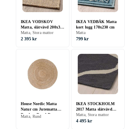
IKEA VODSKOV
IKEA VEDBÄK Matta
Matta, slätvävd 200x300
kort lugg 170x230 cm
cm
Matta, Stora mattor
Matta
2 395 kr
799 kr
House Nordic Matta
IKEA STOCKHOLM
Natur cm Jutematta
2017 Matta slätvävd
Bombay Rund Rug
250x350 cm
Matta, Stora mattor
Matta, Rund
3981093 120
4 495 kr