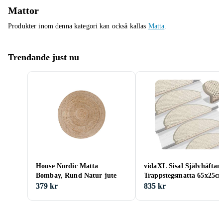
Mattor
Produkter inom denna kategori kan också kallas
Matta
.
Trendande just nu
House Nordic Matta
vidaXL Sisal Självhäftan
Bombay, Rund Natur jute
Trappstegsmatta 65x25c
15-pack
379 kr
835 kr