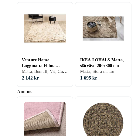
Venture Home
IKEA LOHALS Matta,
Luggmatta Hilma
slätvävd 200x300 cm
Matta, Bomull, Vit, Gul, Beige, Stora mattor
Cotton 200x300- -
Matta, Stora mattor
Rectangular-Offwhite
2 142 kr
1 695 kr
15995-557
Annons