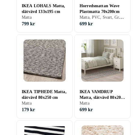
IKEA LOHALS Matta,
Horredsmattan Wave
slätvävd 133x195 cm
Plastmatta 70x200cm
Matta, PVC, Svart, Grå, Blå, Gul, Grön, Beige, Rosa, Rektangulär
Matta
799 kr
699 kr
IKEA TIPHEDE Matta,
IKEA VAMDRUP
slätvävd 80x250 cm
Matta, slätvävd 80x200
Matta
cm
Matta
179 kr
699 kr