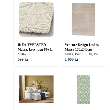
IKEA TVERSTED
Venture Design Undra
Matta, kort lugg 80x150
Matta 170x240cm
Matta, Bomull, Ull, Polyester, Viskos/Acetat/Modal/Rayon, Vit, Silver, Grå, Gul, Grön, Beige, Rosa, Rektangulär, Rund
cm
Matta
699 kr
1 000 kr