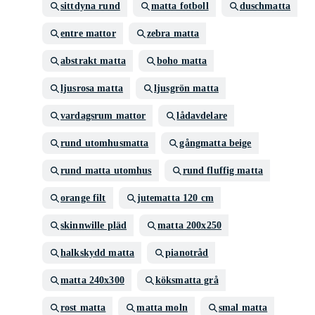
sittdyna rund
matta fotboll
duschmatta
entre mattor
zebra matta
abstrakt matta
boho matta
ljusrosa matta
ljusgrön matta
vardagsrum mattor
lådavdelare
rund utomhusmatta
gångmatta beige
rund matta utomhus
rund fluffig matta
orange filt
jutematta 120 cm
skinnwille pläd
matta 200x250
halkskydd matta
pianotråd
matta 240x300
köksmatta grå
rost matta
matta moln
smal matta