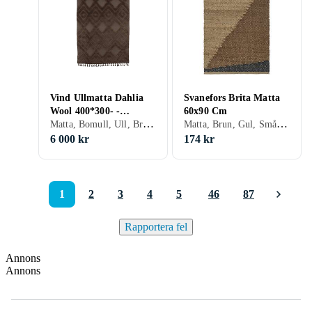
Vind Ullmatta Dahlia
Svanefors Brita Matta
Wool 400*300- -
60x90 Cm
Matta, Bomull, Ull, Brun, Gul, Stora mattor
Matta, Brun, Gul, Små mattor
Rectangular-Nougat
15717-530
6 000 kr
174 kr
1
2
3
4
5
46
87
Rapportera fel
Annons
Annons