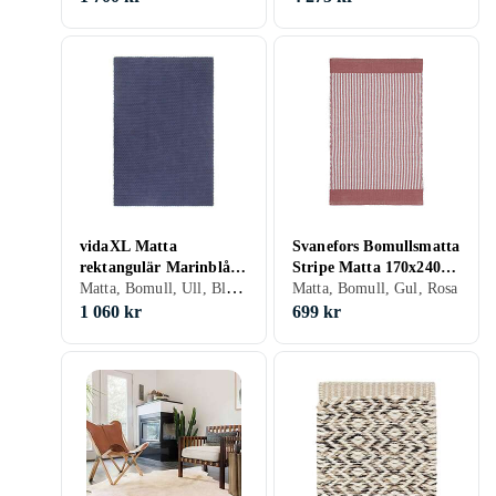
vidaXL Matta
Svanefors Bomullsmatta
rektangulär Marinblå
Stripe Matta 170x240
Matta, Bomull, Ull, Blå, Gul
180x250 cm bomull
cm 1191-67-005
Matta, Bomull, Gul, Rosa
1 060 kr
699 kr