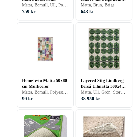
Matta, Bomull, Ull, Polyester, Grå, Beige, Rektangulär, Stora mattor
337941
Matta, Brun, Beige
759 kr
643 kr
Homefesto Matta 50x80
Layered Stig Lindberg
cm Multicolor
Berså Ullmatta 300x400
Matta, Bomull, Polyester, Svart, Vit, Silver, Grå, Brun, Blå, Röd, Gul, Orange, Grön, Beige, Rosa, Lila, Rund, Små mattor
Matta, Ull, Grön, Stora mattor
cm, Birch Green Ull
99 kr
38 950 kr