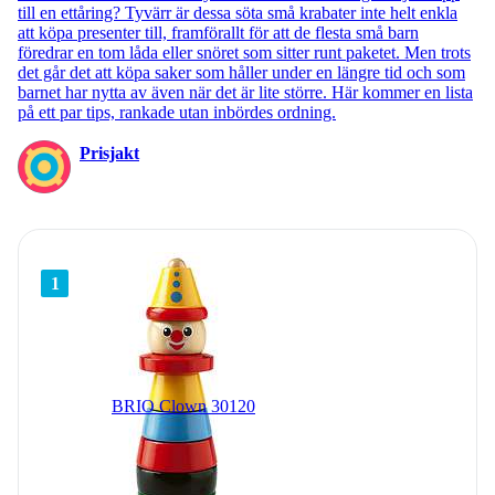
till en ettåring? Tyvärr är dessa söta små krabater inte helt enkla
att köpa presenter till, framförallt för att de flesta små barn
föredrar en tom låda eller snöret som sitter runt paketet. Men trots
det går det att köpa saker som håller under en längre tid och som
barnet har nytta av även när det är lite större. Här kommer en lista
på ett par tips, rankade utan inbördes ordning.
Prisjakt
1
BRIO Clown 30120