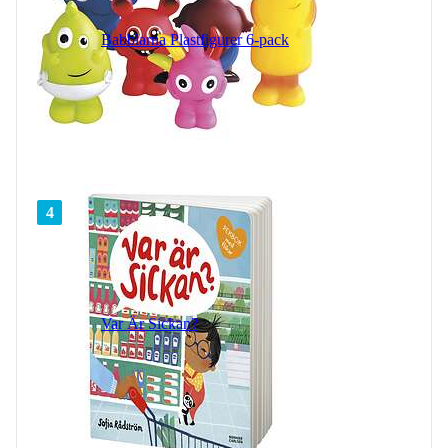
Babblarna Plastfigurer 6-pack
4
Var Är Sickan?