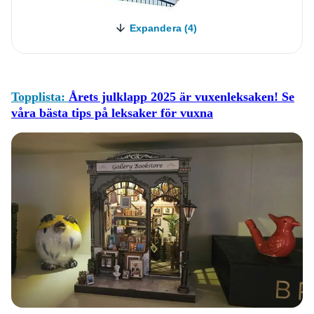
Expandera (4)
Topplista:
Årets julklapp 2025 är vuxenleksaken! Se
våra bästa tips på leksaker för vuxna