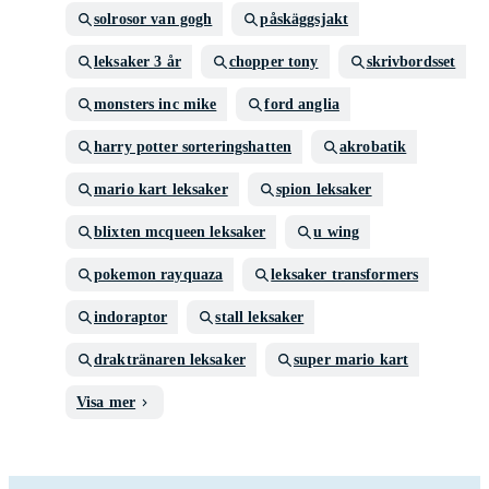
solrosor van gogh
påskäggsjakt
leksaker 3 år
chopper tony
skrivbordsset
monsters inc mike
ford anglia
harry potter sorteringshatten
akrobatik
mario kart leksaker
spion leksaker
blixten mcqueen leksaker
u wing
pokemon rayquaza
leksaker transformers
indoraptor
stall leksaker
draktränaren leksaker
super mario kart
Visa mer