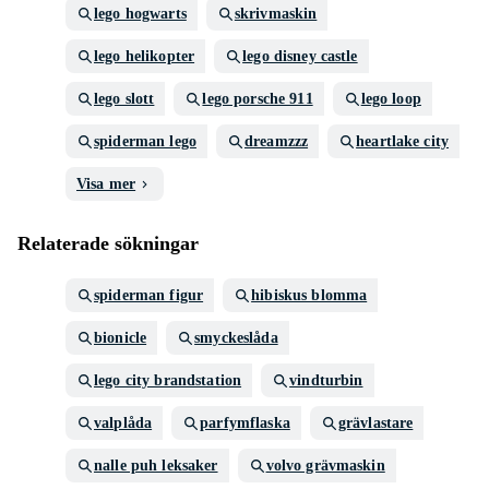
lego hogwarts
skrivmaskin
lego helikopter
lego disney castle
lego slott
lego porsche 911
lego loop
spiderman lego
dreamzzz
heartlake city
Visa mer
Relaterade sökningar
spiderman figur
hibiskus blomma
bionicle
smyckeslåda
lego city brandstation
vindturbin
valplåda
parfymflaska
grävlastare
nalle puh leksaker
volvo grävmaskin