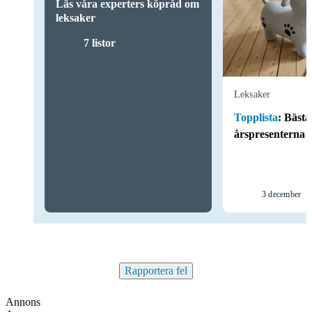
Läs våra experters köpråd om
leksaker
7 listor
Leksaker
Topplista
:
Bästa
årspresenterna
3 december
Rapportera fel
Annons