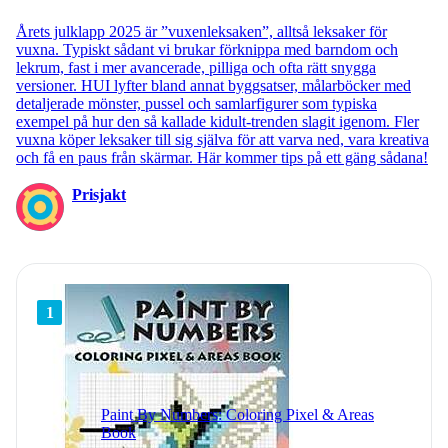
Årets julklapp 2025 är ”vuxenleksaken”, alltså leksaker för
vuxna. Typiskt sådant vi brukar förknippa med barndom och
lekrum, fast i mer avancerade, pilliga och ofta rätt snygga
versioner. HUI lyfter bland annat byggsatser, målarböcker med
detaljerade mönster, pussel och samlarfigurer som typiska
exempel på hur den så kallade kidult-trenden slagit igenom. Fler
vuxna köper leksaker till sig själva för att varva ned, vara kreativa
och få en paus från skärmar. Här kommer tips på ett gäng sådana!
Prisjakt
1
Paint By Numbers: Coloring Pixel & Areas
Book