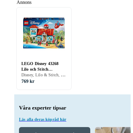
Annons
LEGO Disney 43268
Lilo och Stitch
Disney, Lilo & Stitch, 9 - 99 år, Byggnad, Monster, Filmkaraktärer, Påsk, 834 st
Strandhus
769 kr
Våra experter tipsar
Läs alla deras köpråd här