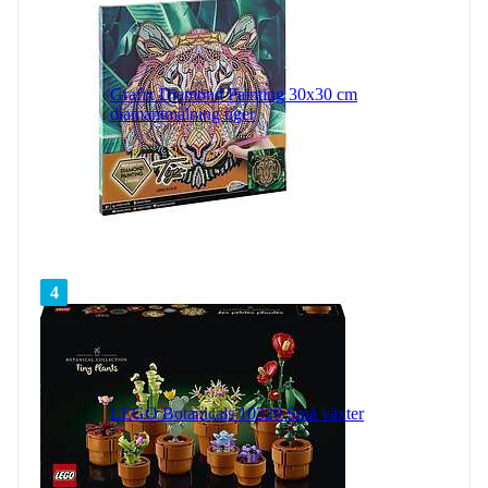
Grafix Diamond Painting 30x30 cm
diamantmålning tiger
4
LEGO Botanicals 10329 Små växter