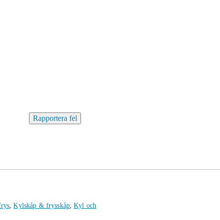
Rapportera fel
frys
,
Kylskåp & frysskåp
,
Kyl och