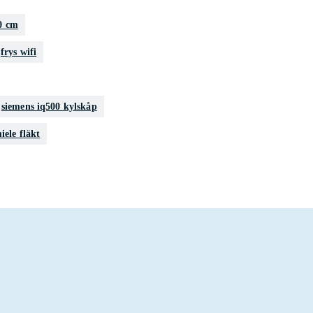
0 cm
frys wifi
siemens iq500 kylskåp
iele fläkt