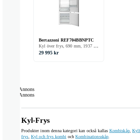
Bertazzoni REF704BBNPTC
Kyl över frys, 690 mm, 1937 mm, Vit, Integrerad
29 995 kr
Annons
Annons
Kyl-Frys
Produkter inom denna kategori kan också kallas
Kombiskåp
,
Kyl
frys
,
Kyl och frys kombi
och
Kombinationsskåp
.