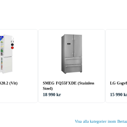
0.2 (Vit)
SMEG FQ55FXDE (Stainless
LG Gsgv80
Steel)
18 990 kr
15 990 k
Visa alla kategorier inom Berta