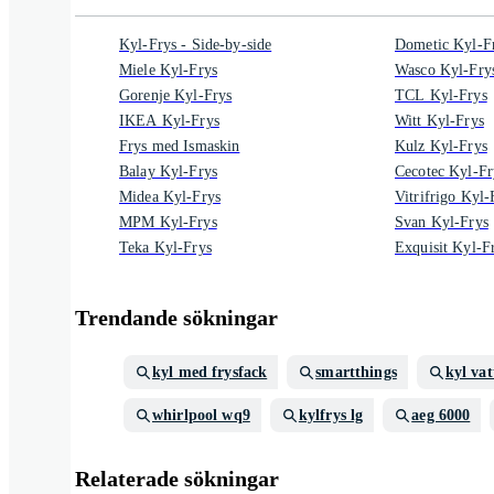
Kyl-Frys - Side-by-side
Dometic Kyl-F
Miele Kyl-Frys
Wasco Kyl-Fry
Gorenje Kyl-Frys
TCL Kyl-Frys
IKEA Kyl-Frys
Witt Kyl-Frys
Frys med Ismaskin
Kulz Kyl-Frys
Balay Kyl-Frys
Cecotec Kyl-Fr
Midea Kyl-Frys
Vitrifrigo Kyl-
MPM Kyl-Frys
Svan Kyl-Frys
Teka Kyl-Frys
Exquisit Kyl-F
Trendande sökningar
kyl med frysfack
smartthings
kyl vat
whirlpool wq9
kylfrys lg
aeg 6000
Relaterade sökningar