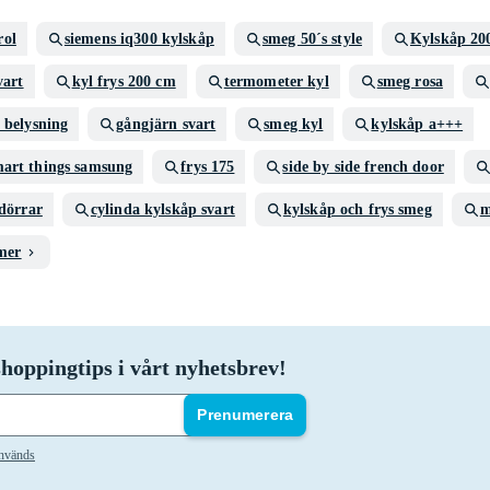
rol
siemens iq300 kylskåp
smeg 50´s style
Kylskåp 20
vart
kyl frys 200 cm
termometer kyl
smeg rosa
 belysning
gångjärn svart
smeg kyl
kylskåp a+++
art things samsung
frys 175
side by side french door
 dörrar
cylinda kylskåp svart
kylskåp och frys smeg
m
mer
hoppingtips i vårt nyhetsbrev!
Prenumerera
används