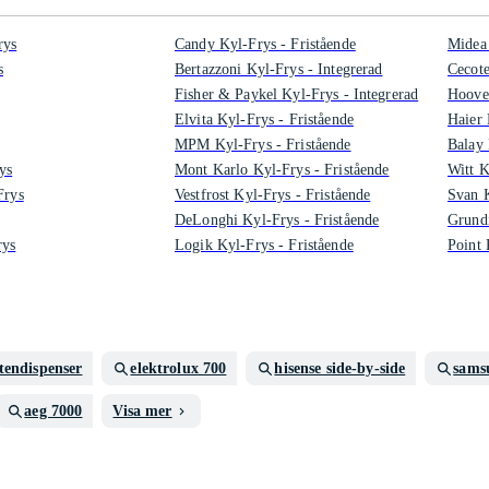
rys
Candy Kyl-Frys - Fristående
Midea 
s
Bertazzoni Kyl-Frys - Integrerad
Cecote
Fisher & Paykel Kyl-Frys - Integrerad
Hoover
Elvita Kyl-Frys - Fristående
Haier 
MPM Kyl-Frys - Fristående
Balay 
ys
Mont Karlo Kyl-Frys - Fristående
Witt K
Frys
Vestfrost Kyl-Frys - Fristående
Svan K
DeLonghi Kyl-Frys - Fristående
Grundi
rys
Logik Kyl-Frys - Fristående
Point 
tendispenser
elektrolux 700
hisense side-by-side
sams
aeg 7000
Visa mer