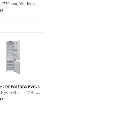
540 mm, 1770 mm, Vit, Integrerad
kr
zoni REF603BBNPVC-S
Kyl över frys, 540 mm, 1770 mm, Vit, Integrerad
kr