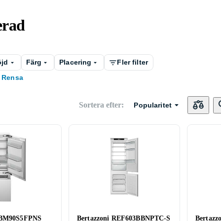
erad
öjd
Färg
Placering
Fler filter
Rensa
Sortera efter
:
Popularitet
 RBM90S5FPNS
Bertazzoni REF603BBNPTC-S
Bertaz