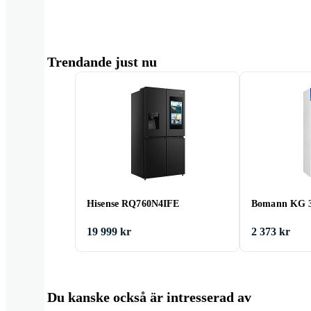
Trendande just nu
Hisense RQ760N4IFE
Bomann KG 32
19 999 kr
2 373 kr
Du kanske också är intresserad av