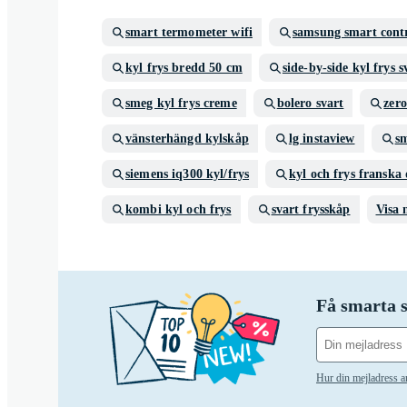
smart termometer wifi
samsung smart cont
kyl frys bredd 50 cm
side-by-side kyl frys s
smeg kyl frys creme
bolero svart
zero
vänsterhängd kylskåp
lg instaview
sm
siemens iq300 kyl/frys
kyl och frys franska
kombi kyl och frys
svart frysskåp
Visa 
Få smarta s
Hur din mejladress 