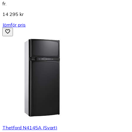
fr.
14 295 kr
Jämför pris
Thetford N4145A (Svart)