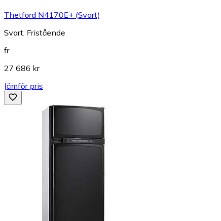
Thetford N4170E+ (Svart)
Svart, Fristående
fr.
27 686 kr
Jämför pris