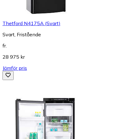
Thetford N4175A (Svart)
Svart, Fristående
fr.
28 975 kr
Jämför pris