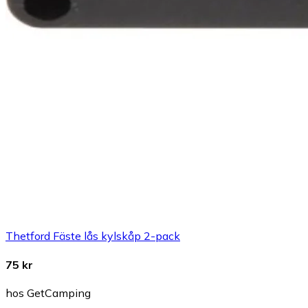
Thetford Fäste lås kylskåp 2-pack
75 kr
hos GetCamping