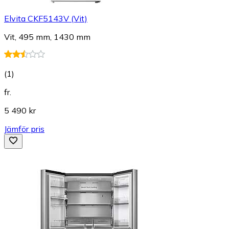
Elvita CKF5143V (Vit)
Vit, 495 mm, 1430 mm
(
1
)
fr.
5 490 kr
Jämför pris