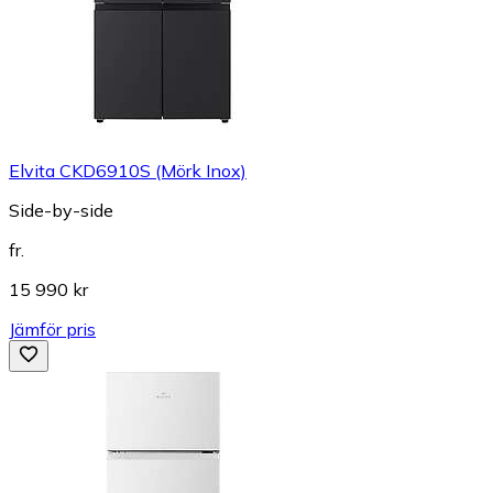
Elvita CKD6910S (Mörk Inox)
Side-by-side
fr.
15 990 kr
Jämför pris