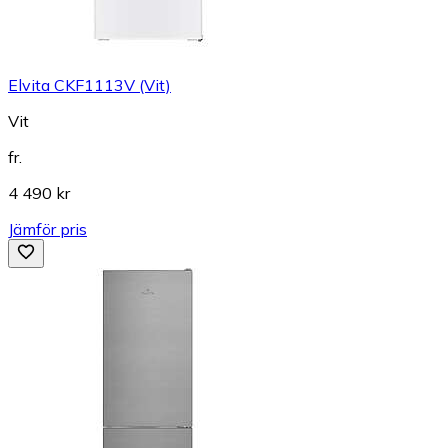
Elvita CKF1113V (Vit)
Vit
fr.
4 490 kr
Jämför pris