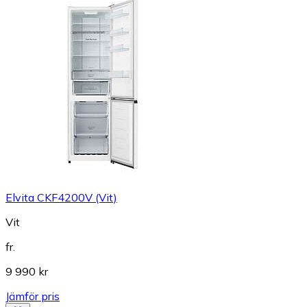
Elvita CKF4200V (Vit)
Vit
fr.
9 990 kr
Jämför pris