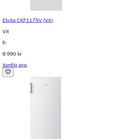
Elvita CKF1175V (Vit)
Vit
fr.
8 990 kr
Jämför pris