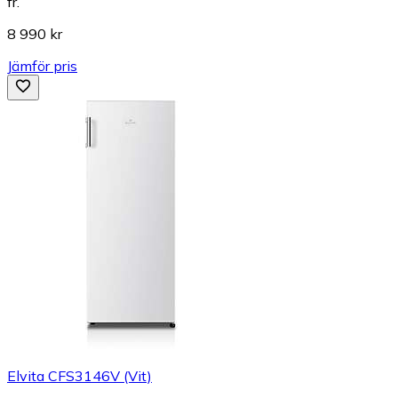
fr.
8 990 kr
Jämför pris
Elvita CFS3146V (Vit)