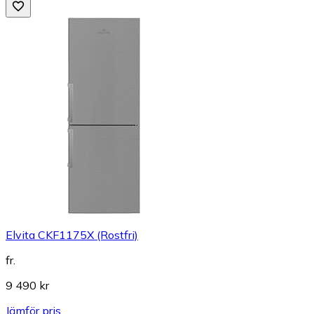
Elvita CKF1175X (Rostfri)
fr.
9 490 kr
Jämför pris