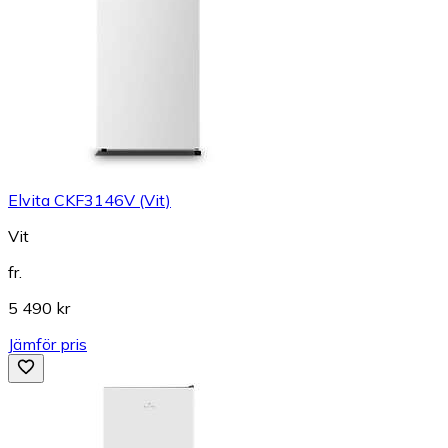
Elvita CKF3146V (Vit)
Vit
fr.
5 490 kr
Jämför pris