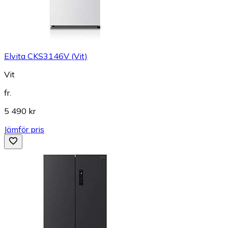
Elvita CKS3146V (Vit)
Vit
fr.
5 490 kr
Jämför pris