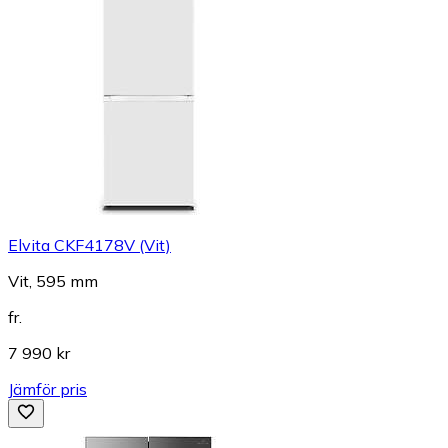
Elvita CKF4178V (Vit)
Vit, 595 mm
fr.
7 990 kr
Jämför pris