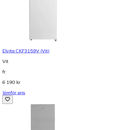
Elvita CKF3159V (Vit)
Vit
fr.
6 190 kr
Jämför pris