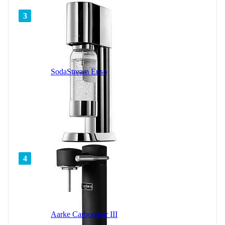
3
SodaStream Ensō
4
Aarke Carbonator III