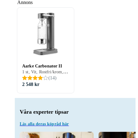
Annons
Aarke Carbonator II
1 st, Vit, Rostfri/krom, Svart, Silver, Aluminium
(
14
)
2 548 kr
Våra experter tipsar
Läs alla deras köpråd här