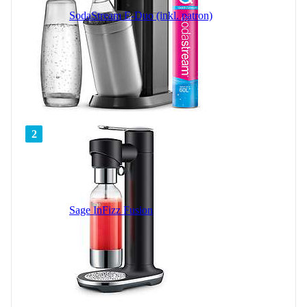
SodaStream E-Duo (inkl. patron)
2
Sage InFizz Fusion