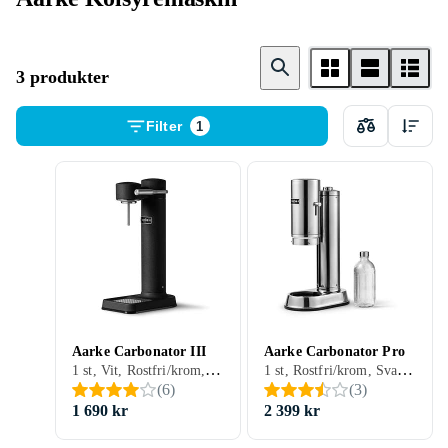
3 produkter
Filter
1
Aarke Carbonator III
Aarke Carbonator Pro
1 st, Vit, Rostfri/krom, Svart, Silver, Aluminium, Grå/Antracit, Blå, Beige, Gul, Brun
1 st, Rostfri/krom, Svart, Silver, Grå/Antracit
(
6
)
(
3
)
1 690 kr
2 399 kr