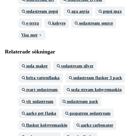
sodastream pepsi
aga aqvia
pepsi max
e-terra
kolsyre
sodastream source
Visa mer
Relaterade sökningar
soda maker
sodastream silver
brita vattenflaska
sodastream flaskor 3 pack
svart sodastream
soda stream kolsyremaskin
vit sodastream
sodastream pack
aarke pet flaska
gaspatron sodastream
flaskor kolsyremaskin
aarke carbonator