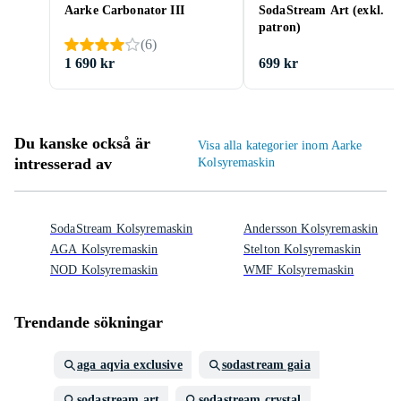
Aarke Carbonator III
SodaStream Art (exkl.
patron)
(
6
)
1 690 kr
699 kr
Du kanske också är
Visa alla kategorier inom Aarke
intresserad av
Kolsyremaskin
SodaStream Kolsyremaskin
Andersson Kolsyremaskin
AGA Kolsyremaskin
Stelton Kolsyremaskin
NOD Kolsyremaskin
WMF Kolsyremaskin
Trendande sökningar
aga aqvia exclusive
sodastream gaia
sodastream art
sodastream crystal