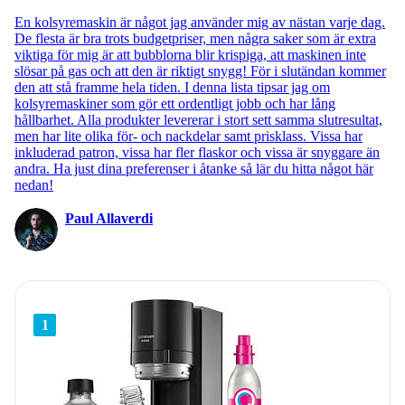
En kolsyremaskin är något jag använder mig av nästan varje dag.
De flesta är bra trots budgetpriser, men några saker som är extra
viktiga för mig är att bubblorna blir krispiga, att maskinen inte
slösar på gas och att den är riktigt snygg! För i slutändan kommer
den att stå framme hela tiden. I denna lista tipsar jag om
kolsyremaskiner som gör ett ordentligt jobb och har lång
hållbarhet. Alla produkter levererar i stort sett samma slutresultat,
men har lite olika för- och nackdelar samt prisklass. Vissa har
inkluderad patron, vissa har fler flaskor och vissa är snyggare än
andra. Ha just dina preferenser i åtanke så lär du hitta något här
nedan!
Paul Allaverdi
1