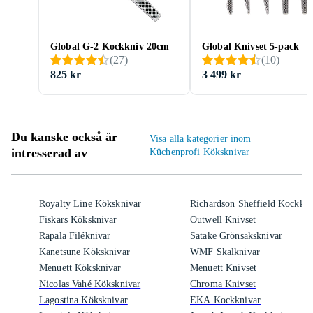
Global G-2 Kockkniv 20cm
Global Knivset 5-pack
(
27
)
(
10
)
825 kr
3 499 kr
Du kanske också är
Visa alla kategorier inom
intresserad av
Küchenprofi Köksknivar
Royalty Line Köksknivar
Richardson Sheffield Kockkni
Fiskars Köksknivar
Outwell Knivset
Rapala Filéknivar
Satake Grönsaksknivar
Kanetsune Köksknivar
WMF Skalknivar
Menuett Köksknivar
Menuett Knivset
Nicolas Vahé Köksknivar
Chroma Knivset
Lagostina Köksknivar
EKA Kockknivar