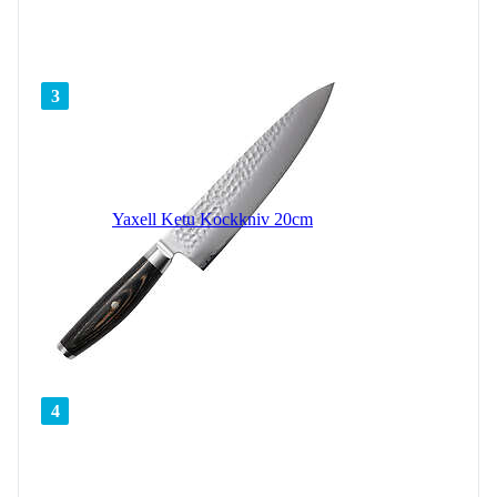
3
Yaxell Ketu Kockkniv 20cm
4