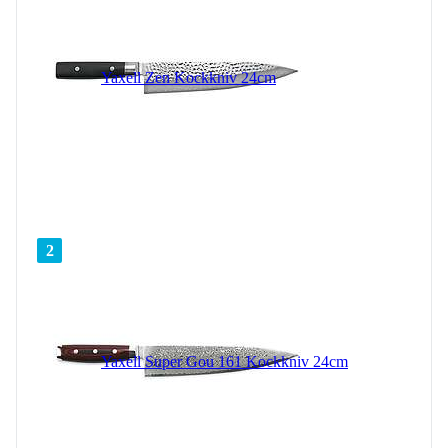
Yaxell Zen Kockkniv 24cm
2
Yaxell Super Gou 161 Kockkniv 24cm