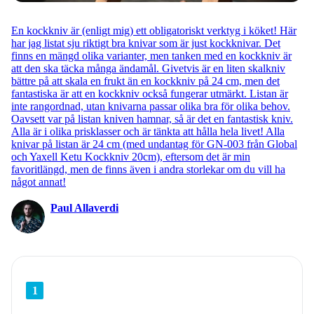
En kockkniv är (enligt mig) ett obligatoriskt verktyg i köket! Här
har jag listat sju riktigt bra knivar som är just kockknivar. Det
finns en mängd olika varianter, men tanken med en kockkniv är
att den ska täcka många ändamål. Givetvis är en liten skalkniv
bättre på att skala en frukt än en kockkniv på 24 cm, men det
fantastiska är att en kockkniv också fungerar utmärkt. Listan är
inte rangordnad, utan knivarna passar olika bra för olika behov.
Oavsett var på listan kniven hamnar, så är det en fantastisk kniv.
Alla är i olika prisklasser och är tänkta att hålla hela livet! Alla
knivar på listan är 24 cm (med undantag för GN-003 från Global
och Yaxell Ketu Kockkniv 20cm), eftersom det är min
favoritlängd, men de finns även i andra storlekar om du vill ha
något annat!
Paul Allaverdi
1