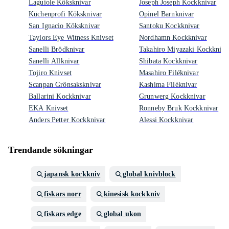
Laguiole Köksknivar
Joseph Joseph Kockknivar
Küchenprofi Köksknivar
Opinel Barnknivar
San Ignacio Köksknivar
Santoku Kockknivar
Taylors Eye Witness Knivset
Nordhamn Kockknivar
Sanelli Brödknivar
Takahiro Miyazaki Kockkniva
Sanelli Allknivar
Shibata Kockknivar
Tojiro Knivset
Masahiro Filéknivar
Scanpan Grönsaksknivar
Kashima Filéknivar
Ballarini Kockknivar
Grunwerg Kockknivar
EKA Knivset
Ronneby Bruk Kockknivar
Anders Petter Kockknivar
Alessi Kockknivar
Trendande sökningar
japansk kockkniv
global knivblock
fiskars norr
kinesisk kockkniv
fiskars edge
global ukon