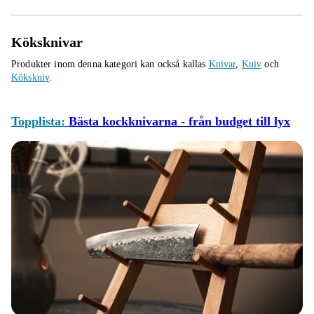
Köksknivar
Produkter inom denna kategori kan också kallas
Knivar
,
Kniv
och
Kökskniv
.
Topplista:
Bästa kockknivarna - från budget till lyx