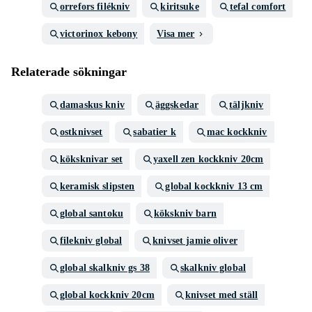
orrefors filékniv
kiritsuke
tefal comfort
victorinox kebony
Visa mer
Relaterade sökningar
damaskus kniv
äggskedar
täljkniv
ostknivset
sabatier k
mac kockkniv
köksknivar set
yaxell zen kockkniv 20cm
keramisk slipsten
global kockkniv 13 cm
global santoku
kökskniv barn
filekniv global
knivset jamie oliver
global skalkniv gs 38
skalkniv global
global kockkniv 20cm
knivset med ställ