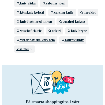
kniv väska
sabatier ideal
kökskniv kolstål
carving knife
harakiri
knivblock med knivar
wusthof knivset
wusthof classic
nakiri
kniv bryne
victorinox skalkniv 8cm
tournierkniv
Visa mer
Få smarta shoppingtips i vårt