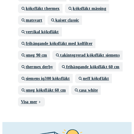
köksfläkt thermex
köksfläkt mässing
matsvart
kaiser classic
vertikal köksfläkt
frihängande köksfläkt med kolfilter
smeg 90 cm
takintegrerad köksfläkt siemens
thermex derby
frihängande köksfläkt 60 cm
siemens iq300 köksfläkt
neff köksfläkt
smeg köksfläkt 60 cm
casa white
Visa mer