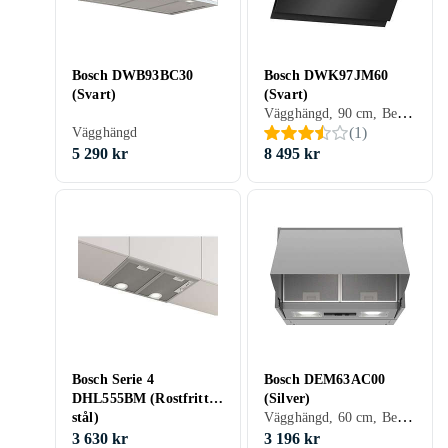
Bosch DWB93BC30
Bosch DWK97JM60
(Svart)
(Svart)
Vägghängd, 90 cm, Belysning, Filterindikator
(
1
)
Vägghängd
5 290 kr
8 495 kr
Bosch Serie 4
Bosch DEM63AC00
DHL555BM (Rostfritt
(Silver)
Vägghängd, 60 cm, Belysning, Utdragbar
stål)
3 630 kr
3 196 kr