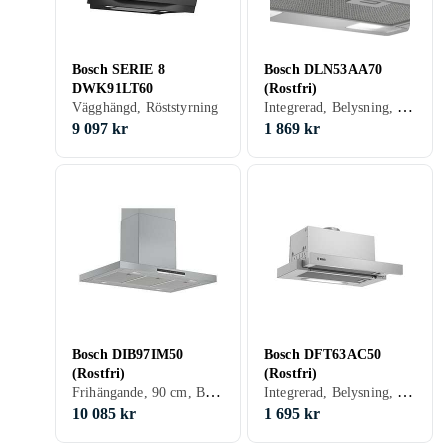
Bosch SERIE 8
Bosch DLN53AA70
DWK91LT60
(Rostfri)
Integrerad, Belysning, Utdragbar
Vägghängd, Röststyrning
9 097 kr
1 869 kr
Bosch DIB97IM50
Bosch DFT63AC50
(Rostfri)
(Rostfri)
Frihängande, 90 cm, Belysning
Integrerad, Belysning, Utdragbar
10 085 kr
1 695 kr