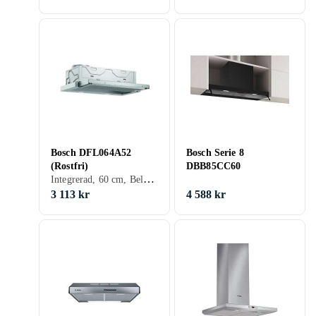
Bosch DFL064A52
Bosch Serie 8
(Rostfri)
DBB85CC60
Integrerad, 60 cm, Belysning, Utdragbar
3 113 kr
4 588 kr