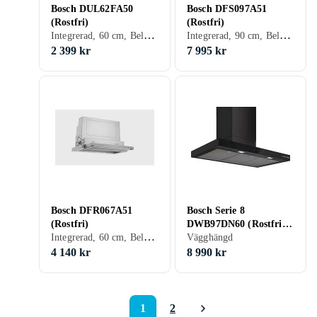
Bosch DUL62FA50
Bosch DFS097A51
(Rostfri)
(Rostfri)
Integrerad, 60 cm, Belysning
Integrerad, 90 cm, Belysning, Utdragbar
2 399 kr
7 995 kr
Bosch DFR067A51
Bosch Serie 8
(Rostfri)
DWB97DN60 (Rostfritt
Integrerad, 60 cm, Belysning, Utdragbar, Med kolfilter
stål)
Vägghängd
4 140 kr
8 990 kr
1
2