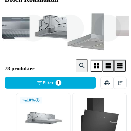
Vägghängd
Integrerad
Frihängande
78 produkter
Filter
1
10%