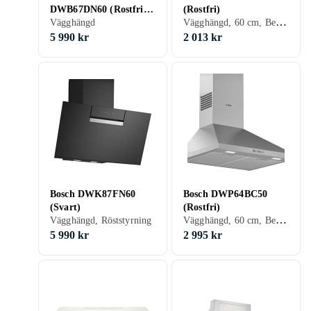
DWB67DN60 (Rostfritt
(Rostfri)
Vägghängd, 60 cm, Belysning, Utdragbar
stål)
Vägghängd
5 990 kr
2 013 kr
Bosch DWK87FN60
Bosch DWP64BC50
(Svart)
(Rostfri)
Vägghängd, 60 cm, Belysning
Vägghängd, Röststyrning
5 990 kr
2 995 kr