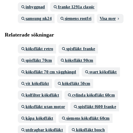
inbyggnad
franke 1291a classic
samsung nk24
siemens rostfri
Visa mer
Relaterade sökningar
köksfläkt retro
spisfläkt franke
spisfläkt 70cm
köksfläkt 90cm
köksfläkt 70 cm vägghängd
svart köksfläkt
vit köksfläkt
köksfläkt 50cm
kolfilter köksfläkt
cylinda köksfläkt 60cm
köksfläkt utan motor
spisfläkt f600 franke
kåpa köksfläkt
siemens köksfläkt 60cm
utdragbar köksfläkt
köksfläkt bosch